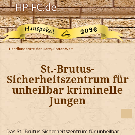
HP-FC.de
Navigation
Harry Potter
Der HP-FC
Handlungsorte der Harry-Potter-Welt
Hogwarts
St.-Brutus-
Zauberwelt
Sicherheitszentrum für
unheilbar kriminelle
Willkommen
Jungen
Jetzt Fanclub-Mitglied werden!
Das St.-Brutus-Sicherheitszentrum für unheilbar