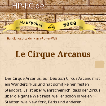
HP-FC.de
Navigation
Harry Potter
Der HP-FC
Handlungsorte der Harry-Potter-Welt
Hogwarts
Le Cirque Arcanus
Zauberwelt
Willkommen
Der Cirque Arcanus, auf Deutsch Circus Arcanus, ist
Jetzt Fanclub-Mitglied werden!
ein Wanderzirkus und hat somit keinen festen
Standort. Es ist aber wahrscheinlich, dass der Zirkus
über die ganze Welt reist, weil er schon in vielen
Städten, wie New York, Paris und anderen