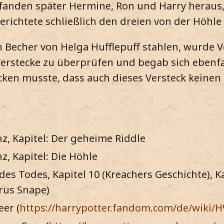
e fanden später Hermine, Ron und Harry heraus,
erichtete schließlich den dreien von der Höhle
Becher von Helga Hufflepuff stahlen, wurde V
Verstecke zu überprüfen und begab sich ebenfa
ecken musste, dass auch dieses Versteck keinen
z, Kapitel: Der geheime Riddle
z, Kapitel: Die Höhle
es Todes, Kapitel 10 (Kreachers Geschichte), Kap
rus Snape)
er (
https://harrypotter.fandom.com/de/wik