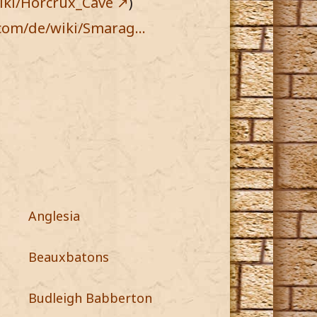
iki/Horcrux_Cave
)
.com/de/wiki/Smarag…
Anglesia
Beauxbatons
Budleigh Babberton