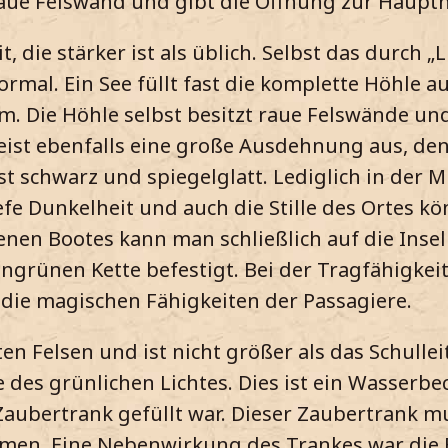
raue Felswand und gibt die Öffnung zur Haupth
t, die stärker ist als üblich. Selbst das durc
rmal. Ein See füllt fast die komplette Höhle au
. Die Höhle selbst besitzt raue Felswände und
weist ebenfalls eine große Ausdehnung aus, d
t schwarz und spiegelglatt. Lediglich in der Mi
iefe Dunkelheit und auch die Stille des Ortes 
enen Bootes kann man schließlich auf die Insel
angrünen Kette befestigt. Bei der Tragfähigkeit
 die magischen Fähigkeiten der Passagiere.
tten Felsen und ist nicht größer als das Schulle
le des grünlichen Lichtes. Dies ist ein Wasserbe
ubertrank gefüllt war. Dieser Zaubertrank m
men. Eine Nebenwirkung des Trankes war die