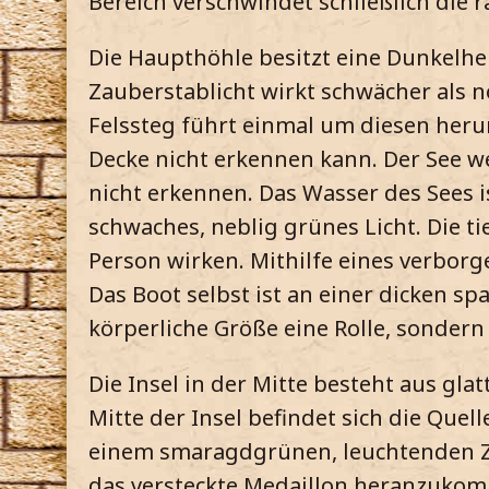
Bereich verschwindet schließlich die 
Die Haupthöhle besitzt eine Dunkelhei
Zauberstablicht wirkt schwächer als no
Felssteg führt einmal um diesen herum
Decke nicht erkennen kann. Der See 
nicht erkennen. Das Wasser des Sees is
schwaches, neblig grünes Licht. Die t
Person wirken. Mithilfe eines verborg
Das Boot selbst ist an einer dicken sp
körperliche Größe eine Rolle, sondern
Die Insel in der Mitte besteht aus gla
Mitte der Insel befindet sich die Quel
einem smaragdgrünen, leuchtenden Za
das versteckte Medaillon heranzukom