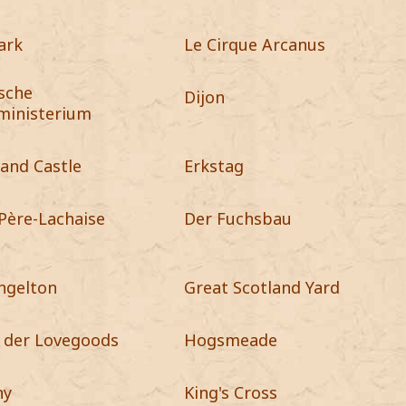
ark
Le Cirque Arcanus
sche
Dijon
ministerium
and Castle
Erkstag
Père-Lachaise
Der Fuchsbau
ngelton
Great Scotland Yard
 der Lovegoods
Hogsmeade
ny
King's Cross