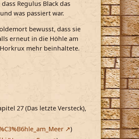
 dass Regulus Black das
 und was passiert war.
oldemort bewusst, dass sie
lls erneut in die Höhle am
 Horkrux mehr beinhaltete.
itel 27 (Das letzte Versteck),
i/H%C3%B6hle_am_Meer
)