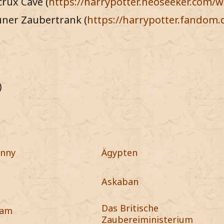
crux Cave (
https://harrypotter.neoseeker.com/w
üner Zaubertrank (
https://harrypotter.fandom
)
enny
Ägypten
Askaban
Das Britische
ham
Zaubereiministerium