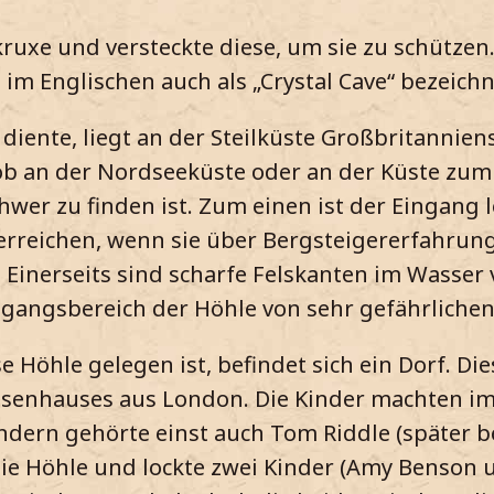
uxe und versteckte diese, um sie zu schützen.
im Englischen auch als „Crystal Cave“ bezeichn
diente, liegt an der Steilküste Großbritanniens
 ob an der Nordseeküste oder an der Küste zum
wer zu finden ist. Zum einen ist der Eingang l
rreichen, wenn sie über Bergsteigererfahrun
 Einerseits sind scharfe Felskanten im Wasse
Eingangsbereich der Höhle von sehr gefährlic
e Höhle gelegen ist, befindet sich ein Dorf. Die
aisenhauses aus London. Die Kinder machten 
ndern gehörte einst auch Tom Riddle (später b
e Höhle und lockte zwei Kinder (Amy Benson u