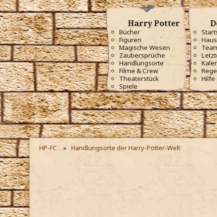
Harry Potter
D
Bücher
Start
Figuren
Haus
Magische Wesen
Tea
Zaubersprüche
Letzt
Handlungsorte
Kale
Filme & Crew
Rege
Theaterstück
Hilfe
Spiele
HP-FC
Handlungsorte der Harry-Potter-Welt