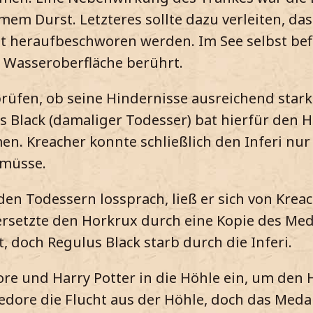
m Durst. Letzteres sollte dazu verleiten, das
t heraufbeschworen werden. Im See selbst befi
ie Wasseroberfläche berührt.
prüfen, ob seine Hindernisse ausreichend star
 Black (damaliger Todesser) bat hierfür den Ha
en. Kreacher konnte schließlich den Inferi n
 müsse.
 den Todessern lossprach, ließ er sich von Kre
rsetzte den Horkrux durch eine Kopie des Med
, doch Regulus Black starb durch die Inferi.
re und Harry Potter in die Höhle ein, um de
ore die Flucht aus der Höhle, doch das Medail