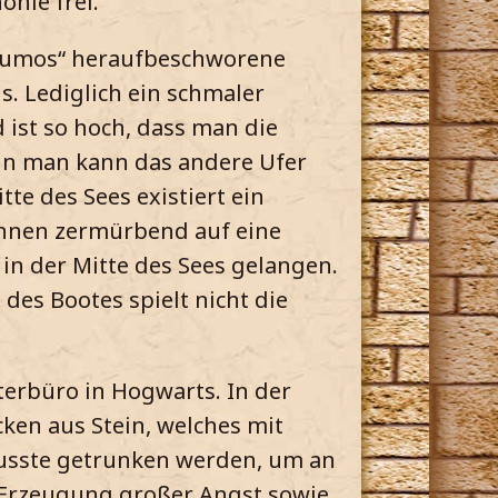
öhle frei.
h „Lumos“ heraufbeschworene
s. Lediglich ein schmaler
 ist so hoch, dass man die
enn man kann das andere Ufer
tte des Sees existiert ein
können zermürbend auf eine
 in der Mitte des Sees gelangen.
 des Bootes spielt nicht die
iterbüro in Hogwarts. In der
cken aus Stein, welches mit
usste getrunken werden, um an
 Erzeugung großer Angst sowie