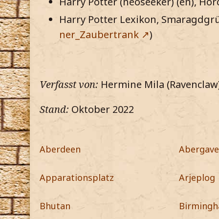
Harry Potter (neoseeker) (en), Hor
Harry Potter Lexikon, Smaragdgr
ner_Zaubertrank
)
Verfasst von:
Hermine Mila (Ravenclaw
Stand:
Oktober 2022
Aberdeen
Abergav
Apparationsplatz
Arjeplog
Bhutan
Birming