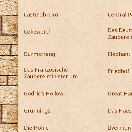
Castelobruxo
Central P
Das Deut
Cokeworth
Zauberei
Durmstrang
Elephant 
Das Französische
Friedhof 
Zaubereiministerium
Godric's Hollow
Great Ha
Grunnings
Das Haus
Die Höhle
Ilvermor