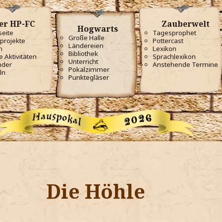
er HP-FC
Zauberwelt
Hogwarts
seite
Tagesprophet
Große Halle
projekte
Pottercast
Ländereien
m
Lexikon
Bibliothek
e Aktivitäten
Sprachlexikon
Unterricht
nder
Anstehende Termine
Pokalzimmer
ln
Punktegläser
Die Höhle