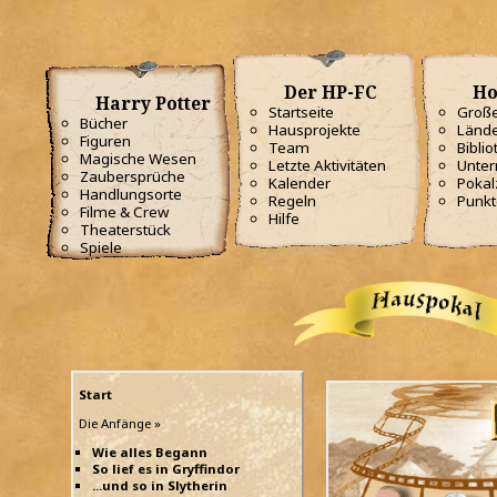
Der HP-FC
Ho
Harry Potter
Startseite
Große
Bücher
Hausprojekte
Lände
Figuren
Team
Biblio
Magische Wesen
Letzte Aktivitäten
Unterr
Zaubersprüche
Kalender
Poka
Handlungsorte
Regeln
Punkt
Filme & Crew
Hilfe
Theaterstück
Spiele
Start
Die Anfänge »
Wie alles Begann
So lief es in Gryffindor
...und so in Slytherin