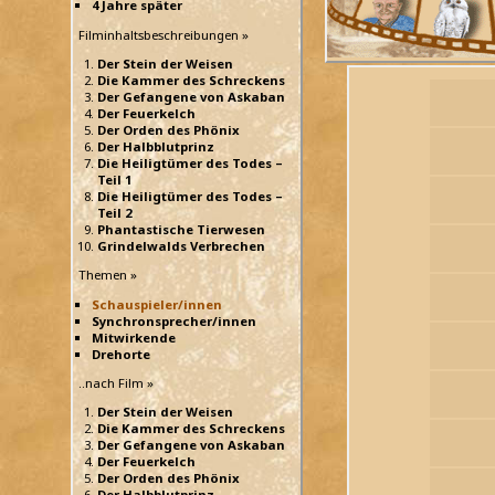
4 Jahre später
Filminhaltsbeschreibungen »
Der Stein der Weisen
Die Kammer des Schreckens
Der Gefangene von Askaban
Der Feuerkelch
Der Orden des Phönix
Der Halbblutprinz
Die Heiligtümer des Todes –
Teil 1
Die Heiligtümer des Todes –
Teil 2
Phantastische Tierwesen
Grindelwalds Verbrechen
Themen »
Schauspieler/innen
Synchronsprecher/innen
Mitwirkende
Drehorte
..nach Film »
Der Stein der Weisen
Die Kammer des Schreckens
Der Gefangene von Askaban
Der Feuerkelch
Der Orden des Phönix
Der Halbblutprinz