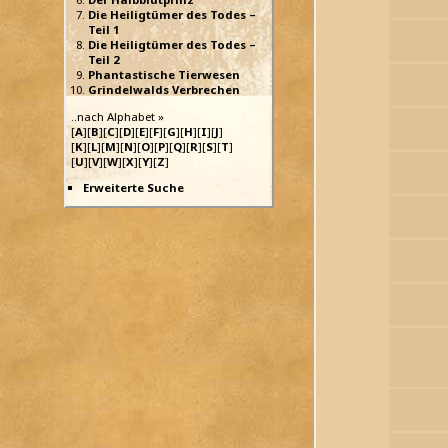
Die Heiligtümer des Todes –
Teil 1
Die Heiligtümer des Todes –
Teil 2
Phantastische Tierwesen
Grindelwalds Verbrechen
..nach Alphabet »
[
A
][
B
][
C
][
D
][
E
][
F
][
G
][
H
][
I
][
J
]
[
K
][
L
][
M
][
N
][
O
][
P
][
Q
][
R
][
S
][
T
]
[
U
][
V
][
W
][
X
][
Y
][
Z
]
Erweiterte Suche