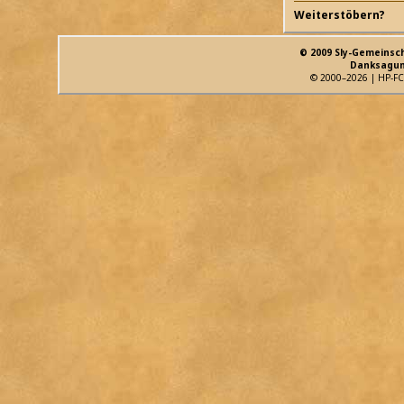
Weiterstöbern?
© 2009 Sly-Gemeinsc
Danksagun
© 2000–2026 | HP-FC