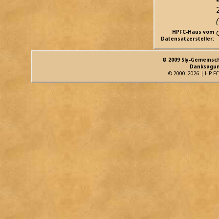
HPFC-Haus vom
Datensatzersteller:
© 2009 Sly-Gemeinsc
Danksagun
© 2000–2026 | HP-FC