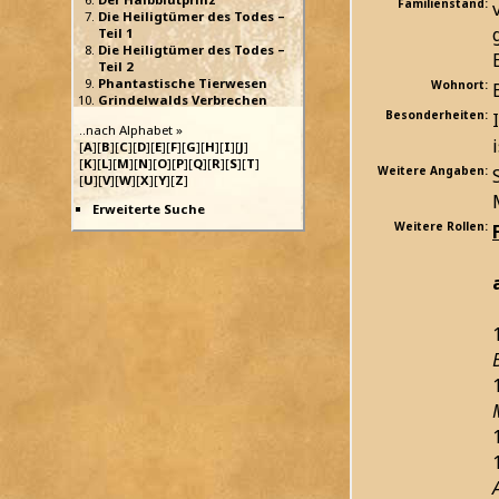
Familienstand:
Die Heiligtümer des Todes –
Teil 1
Die Heiligtümer des Todes –
Teil 2
Phantastische Tierwesen
Wohnort:
Grindelwalds Verbrechen
Besonderheiten:
..nach Alphabet »
[
A
][
B
][
C
][
D
][
E
][
F
][
G
][
H
][
I
][
J
]
[
K
][
L
][
M
][
N
][
O
][
P
][
Q
][
R
][
S
][
T
]
Weitere Angaben:
[
U
][
V
][
W
][
X
][
Y
][
Z
]
Erweiterte Suche
Weitere Rollen: