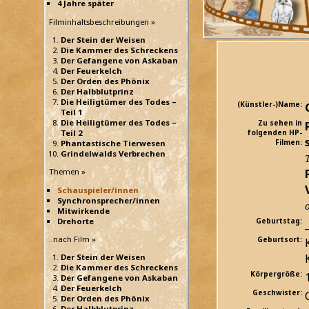
4 Jahre später
Filminhaltsbeschreibungen »
Der Stein der Weisen
Die Kammer des Schreckens
Der Gefangene von Askaban
Der Feuerkelch
Der Orden des Phönix
Der Halbblutprinz
Die Heiligtümer des Todes –
(Künstler-)Name:
Teil 1
Die Heiligtümer des Todes –
Zu sehen in
Teil 2
folgenden HP-
Filmen:
Phantastische Tierwesen
Grindelwalds Verbrechen
Themen »
Schauspieler/innen
Synchronsprecher/innen
Mitwirkende
Drehorte
Geburtstag:
..nach Film »
Geburtsort:
Der Stein der Weisen
Die Kammer des Schreckens
Körpergröße:
Der Gefangene von Askaban
Der Feuerkelch
Geschwister:
Der Orden des Phönix
Der Halbblutprinz