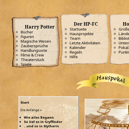
Der HP-FC
Ho
Harry Potter
Startseite
Große
Bücher
Hausprojekte
Lände
Figuren
Team
Biblio
Magische Wesen
Letzte Aktivitäten
Unterr
Zaubersprüche
Kalender
Poka
Handlungsorte
Regeln
Punkt
Filme & Crew
Hilfe
Theaterstück
Spiele
Start
Die Anfänge »
Wie alles Begann
So lief es in Gryffindor
...und so in Slytherin