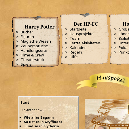
Der HP-FC
Ho
Harry Potter
Startseite
Große
Bücher
Hausprojekte
Lände
Figuren
Team
Biblio
Magische Wesen
Letzte Aktivitäten
Unterr
Zaubersprüche
Kalender
Poka
Handlungsorte
Regeln
Punkt
Filme & Crew
Hilfe
Theaterstück
Spiele
Start
Die Anfänge »
Wie alles Begann
So lief es in Gryffindor
...und so in Slytherin