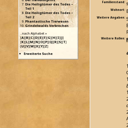
Familienstand:
Die Heiligtümer des Todes –
Teil 1
Wohnort:
Die Heiligtümer des Todes –
Teil 2
Weitere Angaben:
Phantastische Tierwesen
Grindelwalds Verbrechen
..nach Alphabet »
[
A
][
B
][
C
][
D
][
E
][
F
][
G
][
H
][
I
][
J
]
Weitere Rollen:
[
K
][
L
][
M
][
N
][
O
][
P
][
Q
][
R
][
S
][
T
]
[
U
][
V
][
W
][
X
][
Y
][
Z
]
Erweiterte Suche