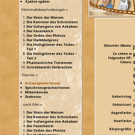
4 Jahre später
Filminhaltsbeschreibungen »
Der Stein der Weisen
Die Kammer des Schreckens
Der Gefangene von Askaban
Der Feuerkelch
Der Orden des Phönix
Der Halbblutprinz
Die Heiligtümer des Todes –
(Künstler-)Name:
Teil 1
Die Heiligtümer des Todes –
Zu sehen in
Teil 2
folgenden HP-
Filmen:
Phantastische Tierwesen
Grindelwalds Verbrechen
Themen »
Schauspieler/innen
Synchronsprecher/innen
Mitwirkende
Drehorte
Geburtstag:
_
..nach Film »
Geburtsort:
Der Stein der Weisen
Augenfarbe:
Die Kammer des Schreckens
Haarfarbe:
Der Gefangene von Askaban
Der Feuerkelch
Körpergröße:
Der Orden des Phönix
Der Halbblutprinz