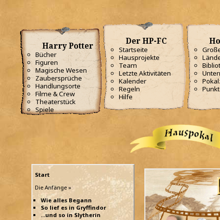
Der HP-FC
Ho
Harry Potter
Startseite
Große
Bücher
Hausprojekte
Lände
Figuren
Team
Biblio
Magische Wesen
Letzte Aktivitäten
Unterr
Zaubersprüche
Kalender
Poka
Handlungsorte
Regeln
Punkt
Filme & Crew
Hilfe
Theaterstück
Spiele
Start
Die Anfänge »
Wie alles Begann
So lief es in Gryffindor
...und so in Slytherin