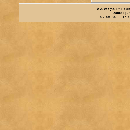
© 2009 Sly-Gemeinsc
Danksagun
© 2000–2026 | HP-FC