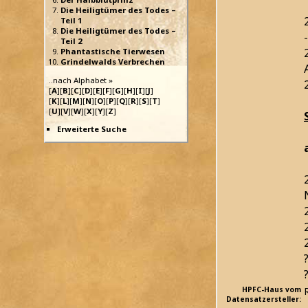
Die Heiligtümer des Todes –
Teil 1
Die Heiligtümer des Todes –
Teil 2
Phantastische Tierwesen
Grindelwalds Verbrechen
..nach Alphabet »
[
A
][
B
][
C
][
D
][
E
][
F
][
G
][
H
][
I
][
J
]
[
K
][
L
][
M
][
N
][
O
][
P
][
Q
][
R
][
S
][
T
]
[
U
][
V
][
W
][
X
][
Y
][
Z
]
Erweiterte Suche
HPFC-Haus vom
Datensatzersteller: