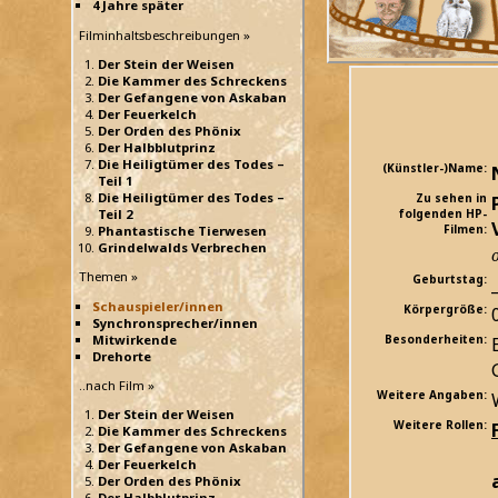
4 Jahre später
Filminhaltsbeschreibungen »
Der Stein der Weisen
Die Kammer des Schreckens
Der Gefangene von Askaban
Der Feuerkelch
Der Orden des Phönix
Der Halbblutprinz
Die Heiligtümer des Todes –
(Künstler-)Name:
Teil 1
Die Heiligtümer des Todes –
Zu sehen in
Teil 2
folgenden HP-
Filmen:
Phantastische Tierwesen
Grindelwalds Verbrechen
Themen »
Geburtstag:
_
Schauspieler/innen
Körpergröße:
Synchronsprecher/innen
Mitwirkende
Besonderheiten:
Drehorte
..nach Film »
Weitere Angaben:
Der Stein der Weisen
Weitere Rollen:
Die Kammer des Schreckens
Der Gefangene von Askaban
Der Feuerkelch
Der Orden des Phönix
Der Halbblutprinz