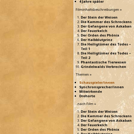
4 Jahre später
Filminhaltsbeschreibungen »
Der Stein der Weisen
Die Kammer des Schreckens
Der Gefangene von Askaban
Der Feuerkelch
Der Orden des Phönix
Der Halbblutprinz
Die Heiligtümer des Todes –
Teil 1
Die Heiligtümer des Todes –
Teil 2
Phantastische Tierwesen
Grindelwalds Verbrechen
Themen »
Schauspieler/innen
Synchronsprecher/innen
Mitwirkende
Drehorte
..nach Film »
Der Stein der Weisen
Die Kammer des Schreckens
Der Gefangene von Askaban
Der Feuerkelch
Der Orden des Phönix
Der Halbblutprinz