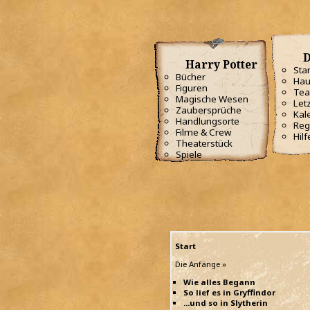
D
Harry Potter
Star
Bücher
Hau
Figuren
Te
Magische Wesen
Letz
Zaubersprüche
Kal
Handlungsorte
Reg
Filme & Crew
Hilf
Theaterstück
Spiele
Start
Die Anfänge »
Wie alles Begann
So lief es in Gryffindor
...und so in Slytherin