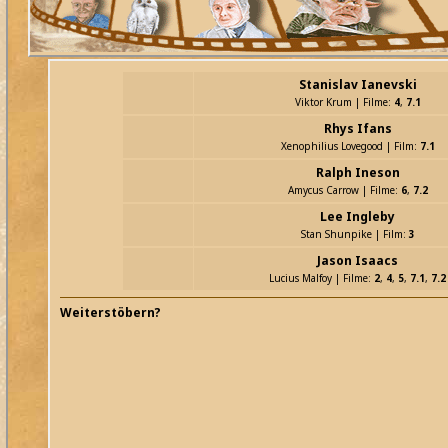
Stanislav Ianevski
Viktor Krum | Filme:
4
,
7.1
Rhys Ifans
Xenophilius Lovegood | Film:
7.1
Ralph Ineson
Amycus Carrow | Filme:
6
,
7.2
Lee Ingleby
Stan Shunpike | Film:
3
Jason Isaacs
Lucius Malfoy | Filme:
2
,
4
,
5
,
7.1
,
7.2
Weiterstöbern?