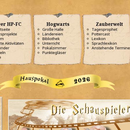
er HP-FC
Hogwarts
Zauberwelt
tseite
Große Halle
Tagesprophet
sprojekte
Ländereien
Pottercast
am
Bibliothek
Lexikon
te Aktivitäten
Unterricht
Sprachlexikon
ender
Pokalzimmer
Anstehende Termine
eln
Punktegläser
e