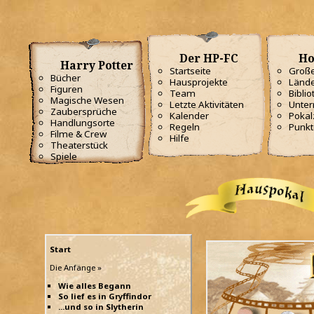
Der HP-FC
Ho
Harry Potter
Startseite
Große
Bücher
Hausprojekte
Lände
Figuren
Team
Biblio
Magische Wesen
Letzte Aktivitäten
Unterr
Zaubersprüche
Kalender
Poka
Handlungsorte
Regeln
Punkt
Filme & Crew
Hilfe
Theaterstück
Spiele
Start
Die Anfänge »
Wie alles Begann
So lief es in Gryffindor
...und so in Slytherin