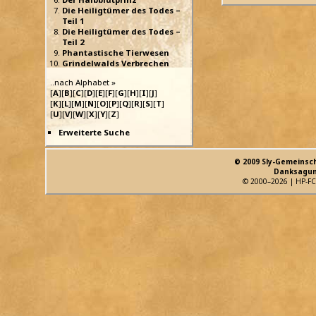
Die Heiligtümer des Todes –
Teil 1
Die Heiligtümer des Todes –
Teil 2
Phantastische Tierwesen
Grindelwalds Verbrechen
..nach Alphabet »
[
A
][
B
][
C
][
D
][
E
][
F
][
G
][
H
][
I
][
J
]
[
K
][
L
][
M
][
N
][
O
][
P
][
Q
][
R
][
S
][
T
]
[
U
][
V
][
W
][
X
][
Y
][
Z
]
Erweiterte Suche
© 2009 Sly-Gemeinsc
Danksagun
© 2000–2026 | HP-FC