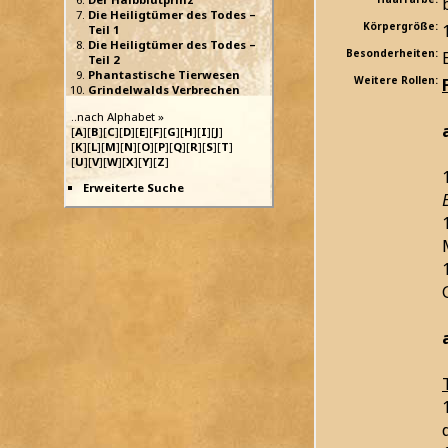
Die Heiligtümer des Todes –
Körpergröße:
Teil 1
Die Heiligtümer des Todes –
Besonderheiten:
Teil 2
Phantastische Tierwesen
Weitere Rollen:
Grindelwalds Verbrechen
..nach Alphabet »
[
A
][
B
][
C
][
D
][
E
][
F
][
G
][
H
][
I
][
J
]
[
K
][
L
][
M
][
N
][
O
][
P
][
Q
][
R
][
S
][
T
]
[
U
][
V
][
W
][
X
][
Y
][
Z
]
Erweiterte Suche