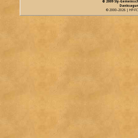
© 2009 Sly-Gemeinsc
Danksagun
© 2000–2026 | HP-FC