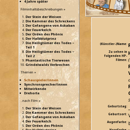
4 Jahre später
Filminhaltsbeschreibungen »
Der Stein der Weisen
Die Kammer des Schreckens
Der Gefangene von Askaban
Der Feuerkelch
Der Orden des Phönix
Der Halbblutprinz
Die Heiligtümer des Todes –
(Künstler-)Name:
Teil 1
Die Heiligtümer des Todes –
Zu sehen in
Teil 2
folgenden HP-
Filmen:
Phantastische Tierwesen
Grindelwalds Verbrechen
Themen »
Schauspieler/innen
Synchronsprecher/innen
Mitwirkende
Drehorte
..nach Film »
Geburtstag:
_
Der Stein der Weisen
Die Kammer des Schreckens
Geburtsort:
Der Gefangene von Askaban
Der Feuerkelch
Augenfarbe:
Der Orden des Phönix
Der Halbblutprinz
Haarfarbe: