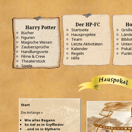
Der HP-FC
Ho
Harry Potter
Startseite
Große
Bücher
Hausprojekte
Lände
Figuren
Team
Biblio
Magische Wesen
Letzte Aktivitäten
Unterr
Zaubersprüche
Kalender
Poka
Handlungsorte
Regeln
Punkt
Filme & Crew
Hilfe
Theaterstück
Spiele
Start
Die Anfänge »
Wie alles Begann
So lief es in Gryffindor
...und so in Slytherin