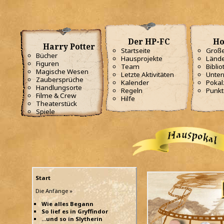
Der HP-FC
Ho
Harry Potter
Startseite
Große
Bücher
Hausprojekte
Lände
Figuren
Team
Biblio
Magische Wesen
Letzte Aktivitäten
Unterr
Zaubersprüche
Kalender
Poka
Handlungsorte
Regeln
Punkt
Filme & Crew
Hilfe
Theaterstück
Spiele
Start
Die Anfänge »
Wie alles Begann
So lief es in Gryffindor
...und so in Slytherin