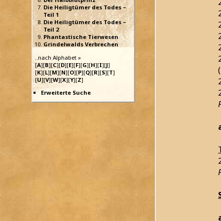
Die Heiligtümer des Todes –
Teil 1
Die Heiligtümer des Todes –
Teil 2
Phantastische Tierwesen
Grindelwalds Verbrechen
..nach Alphabet »
[
A
][
B
][
C
][
D
][
E
][
F
][
G
][
H
][
I
][
J
]
[
K
][
L
][
M
][
N
][
O
][
P
][
Q
][
R
][
S
][
T
]
[
U
][
V
][
W
][
X
][
Y
][
Z
]
Erweiterte Suche