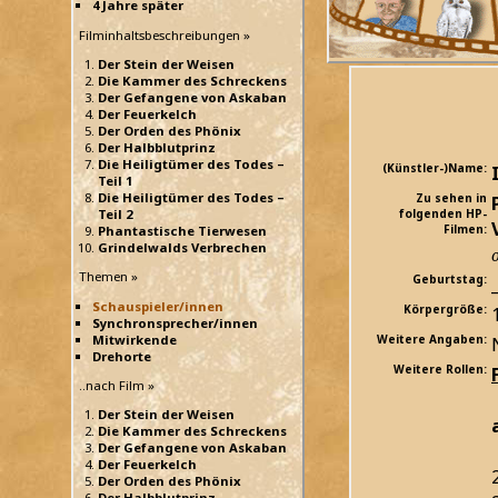
4 Jahre später
Filminhaltsbeschreibungen »
Der Stein der Weisen
Die Kammer des Schreckens
Der Gefangene von Askaban
Der Feuerkelch
Der Orden des Phönix
Der Halbblutprinz
Die Heiligtümer des Todes –
(Künstler-)Name:
Teil 1
Die Heiligtümer des Todes –
Zu sehen in
Teil 2
folgenden HP-
Filmen:
Phantastische Tierwesen
Grindelwalds Verbrechen
Themen »
Geburtstag:
_
Schauspieler/innen
Körpergröße:
Synchronsprecher/innen
Mitwirkende
Weitere Angaben:
Drehorte
Weitere Rollen:
..nach Film »
Der Stein der Weisen
Die Kammer des Schreckens
Der Gefangene von Askaban
Der Feuerkelch
Der Orden des Phönix
Der Halbblutprinz