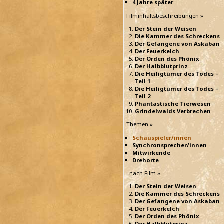
4 Jahre später
Filminhaltsbeschreibungen »
Der Stein der Weisen
Die Kammer des Schreckens
Der Gefangene von Askaban
Der Feuerkelch
Der Orden des Phönix
Der Halbblutprinz
Die Heiligtümer des Todes –
Teil 1
Die Heiligtümer des Todes –
Teil 2
Phantastische Tierwesen
Grindelwalds Verbrechen
Themen »
Schauspieler/innen
Synchronsprecher/innen
Mitwirkende
Drehorte
..nach Film »
Der Stein der Weisen
Die Kammer des Schreckens
Der Gefangene von Askaban
Der Feuerkelch
Der Orden des Phönix
Der Halbblutprinz