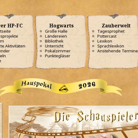
er HP-FC
Hogwarts
Zauberwelt
tseite
Große Halle
Tagesprophet
sprojekte
Ländereien
Pottercast
am
Bibliothek
Lexikon
te Aktivitäten
Unterricht
Sprachlexikon
ender
Pokalzimmer
Anstehende Termine
eln
Punktegläser
e