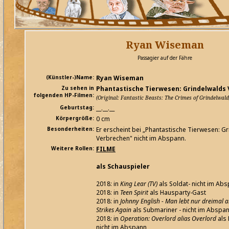
Ryan Wiseman
Passagier auf der Fähre
(Künstler-)Name:
Ryan Wiseman
Zu sehen in
Phantastische Tierwesen: Grindelwalds
folgenden HP-Filmen:
(Original: Fantastic Beasts: The Crimes of Grindelwald
Geburtstag:
__.__.__
Körpergröße:
0 cm
Besonderheiten:
Er erscheint bei „Phantastische Tierwesen: G
Verbrechen" nicht im Abspann.
Weitere Rollen:
FILME
als Schauspieler
2018: in
King Lear (TV)
als Soldat- nicht im Ab
2018: in
Teen Spirit
als Hausparty-Gast
2018: in
Johnny English - Man lebt nur dreimal a
Strikes Again
als Submariner - nicht im Abspa
2018: in
Operation: Overlord alias Overlord
als 
nicht im Abspann