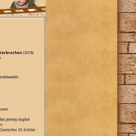
 Verbrechen
(2018)
)
rindelwalds
spann
lias Johnny English
nn
Deutscher SS-Soldat -