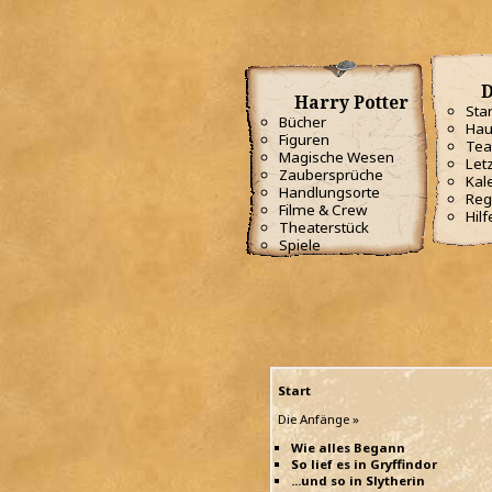
D
Harry Potter
Star
Bücher
Hau
Figuren
Te
Magische Wesen
Letz
Zaubersprüche
Kal
Handlungsorte
Reg
Filme & Crew
Hilf
Theaterstück
Spiele
Start
Die Anfänge »
Wie alles Begann
So lief es in Gryffindor
...und so in Slytherin