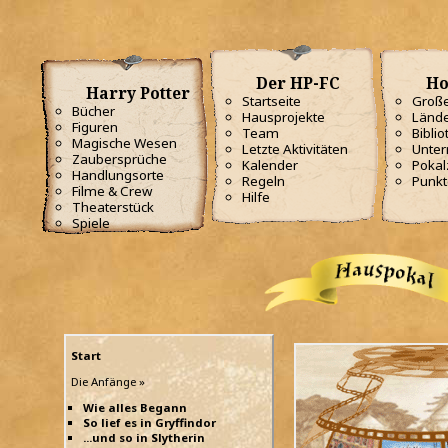
Der HP-FC
Ho
Harry Potter
Startseite
Große
Bücher
Hausprojekte
Lände
Figuren
Team
Biblio
Magische Wesen
Letzte Aktivitäten
Unterr
Zaubersprüche
Kalender
Poka
Handlungsorte
Regeln
Punkt
Filme & Crew
Hilfe
Theaterstück
Spiele
Start
Die Anfänge »
Wie alles Begann
So lief es in Gryffindor
...und so in Slytherin