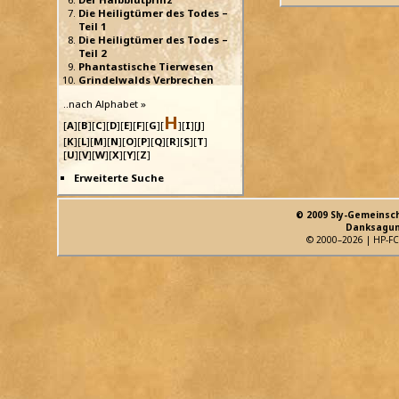
Die Heiligtümer des Todes –
Teil 1
Die Heiligtümer des Todes –
Teil 2
Phantastische Tierwesen
Grindelwalds Verbrechen
..nach Alphabet »
H
[
A
][
B
][
C
][
D
][
E
][
F
][
G
][
][
I
][
J
]
[
K
][
L
][
M
][
N
][
O
][
P
][
Q
][
R
][
S
][
T
]
[
U
][
V
][
W
][
X
][
Y
][
Z
]
Erweiterte Suche
© 2009 Sly-Gemeinsc
Danksagun
© 2000–2026 | HP-FC