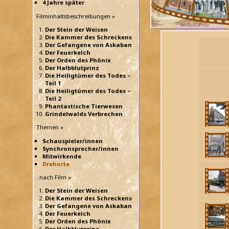
4 Jahre später
Filminhaltsbeschreibungen »
Der Stein der Weisen
Die Kammer des Schreckens
Der Gefangene von Askaban
Der Feuerkelch
Der Orden des Phönix
Der Halbblutprinz
Die Heiligtümer des Todes –
Teil 1
Die Heiligtümer des Todes –
Teil 2
Phantastische Tierwesen
Grindelwalds Verbrechen
Themen »
Schauspieler/innen
Synchronsprecher/innen
Mitwirkende
Drehorte
..nach Film »
Der Stein der Weisen
Die Kammer des Schreckens
Der Gefangene von Askaban
Der Feuerkelch
Der Orden des Phönix
Der Halbblutprinz