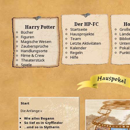
Der HP-FC
Ho
Harry Potter
Startseite
Große
Bücher
Hausprojekte
Lände
Figuren
Team
Biblio
Magische Wesen
Letzte Aktivitäten
Unterr
Zaubersprüche
Kalender
Poka
Handlungsorte
Regeln
Punkt
Filme & Crew
Hilfe
Theaterstück
Spiele
Start
Die Anfänge »
Wie alles Begann
So lief es in Gryffindor
...und so in Slytherin