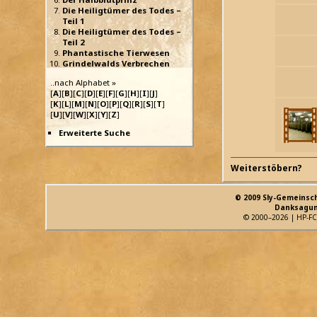
Die Heiligtümer des Todes –
Teil 1
Die Heiligtümer des Todes –
Teil 2
Phantastische Tierwesen
Grindelwalds Verbrechen
..nach Alphabet »
[
A
][
B
][
C
][
D
][
E
][
F
][
G
][
H
][
I
][
J
]
[
K
][
L
][
M
][
N
][
O
][
P
][
Q
][
R
][
S
][
T
]
[
U
][
V
][
W
][
X
][
Y
][
Z
]
Erweiterte Suche
Weiterstöbern?
© 2009 Sly-Gemeinsc
Danksagun
© 2000–2026 | HP-FC