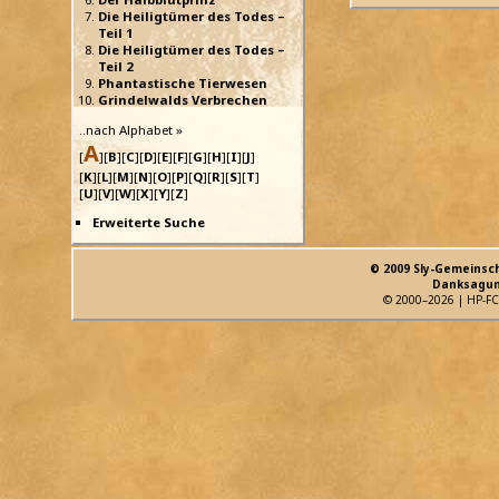
Die Heiligtümer des Todes –
Teil 1
Die Heiligtümer des Todes –
Teil 2
Phantastische Tierwesen
Grindelwalds Verbrechen
..nach Alphabet »
A
[
][
B
][
C
][
D
][
E
][
F
][
G
][
H
][
I
][
J
]
[
K
][
L
][
M
][
N
][
O
][
P
][
Q
][
R
][
S
][
T
]
[
U
][
V
][
W
][
X
][
Y
][
Z
]
Erweiterte Suche
© 2009 Sly-Gemeinsc
Danksagun
© 2000–2026 | HP-FC