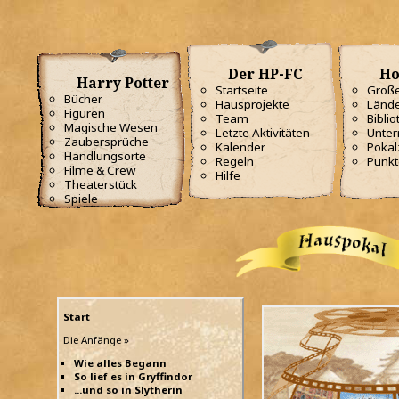
Der HP-FC
Ho
Harry Potter
Startseite
Große
Bücher
Hausprojekte
Lände
Figuren
Team
Biblio
Magische Wesen
Letzte Aktivitäten
Unterr
Zaubersprüche
Kalender
Poka
Handlungsorte
Regeln
Punkt
Filme & Crew
Hilfe
Theaterstück
Spiele
Start
Die Anfänge »
Wie alles Begann
So lief es in Gryffindor
...und so in Slytherin