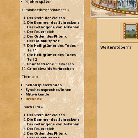
4 Jahre später
Filminhaltsbeschreibungen »
Der Stein der Weisen
Die Kammer des Schreckens
Der Gefangene von Askaban
Der Feuerkelch
Der Orden des Phönix
Der Halbblutprinz
Die Heiligtümer des Todes –
Weiterstöbern?
Teil 1
Die Heiligtümer des Todes –
Teil 2
Phantastische Tierwesen
Grindelwalds Verbrechen
Themen »
Schauspieler/innen
Synchronsprecher/innen
Mitwirkende
Drehorte
..nach Film »
Der Stein der Weisen
Die Kammer des Schreckens
Der Gefangene von Askaban
Der Feuerkelch
Der Orden des Phönix
Der Halbblutprinz