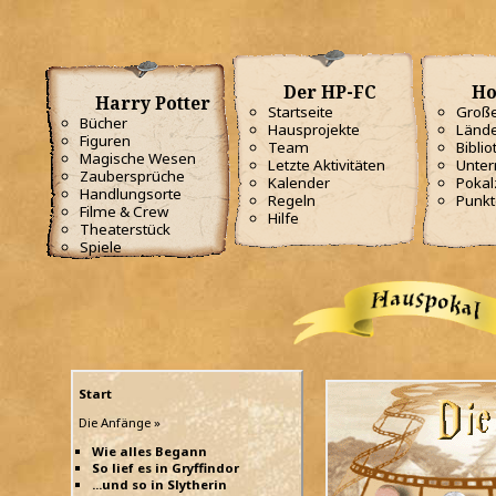
Der HP-FC
Ho
Harry Potter
Startseite
Große
Bücher
Hausprojekte
Lände
Figuren
Team
Biblio
Magische Wesen
Letzte Aktivitäten
Unterr
Zaubersprüche
Kalender
Poka
Handlungsorte
Regeln
Punkt
Filme & Crew
Hilfe
Theaterstück
Spiele
Start
Die Anfänge »
Wie alles Begann
So lief es in Gryffindor
...und so in Slytherin