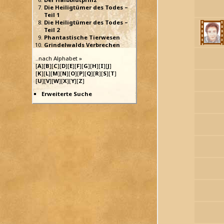
Die Heiligtümer des Todes –
Teil 1
Die Heiligtümer des Todes –
Teil 2
Phantastische Tierwesen
Grindelwalds Verbrechen
..nach Alphabet »
[
A
][
B
][
C
][
D
][
E
][
F
][
G
][
H
][
I
][
J
]
[
K
][
L
][
M
][
N
][
O
][
P
][
Q
][
R
][
S
][
T
]
[
U
][
V
][
W
][
X
][
Y
][
Z
]
Erweiterte Suche