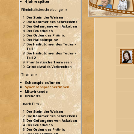
4 Jahre später
Filminhaltsbeschreibungen »
Der Stein der Weisen
Die Kammer des Schreckens
Der Gefangene von Askaban
Der Feuerkelch
Der Orden des Phönix
Der Halbblutprinz
Die Heiligtümer des Todes –
Teil 1
Die Heiligtümer des Todes –
Teil 2
Phantastische Tierwesen
Grindelwalds Verbrechen
Themen »
Schauspieler/innen
Synchronsprecher/innen
Mitwirkende
Drehorte
..nach Film »
Der Stein der Weisen
Die Kammer des Schreckens
Der Gefangene von Askaban
Der Feuerkelch
Der Orden des Phönix
Der Halbblutprinz