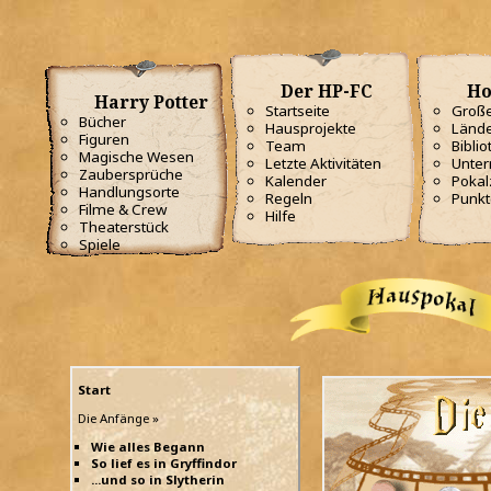
Der HP-FC
Ho
Harry Potter
Startseite
Große
Bücher
Hausprojekte
Lände
Figuren
Team
Biblio
Magische Wesen
Letzte Aktivitäten
Unterr
Zaubersprüche
Kalender
Poka
Handlungsorte
Regeln
Punkt
Filme & Crew
Hilfe
Theaterstück
Spiele
Start
Die Anfänge »
Wie alles Begann
So lief es in Gryffindor
...und so in Slytherin