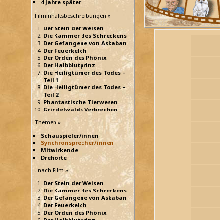
4 Jahre später
Filminhaltsbeschreibungen »
Der Stein der Weisen
Die Kammer des Schreckens
Der Gefangene von Askaban
Der Feuerkelch
Der Orden des Phönix
Der Halbblutprinz
Die Heiligtümer des Todes –
Teil 1
Die Heiligtümer des Todes –
Teil 2
Phantastische Tierwesen
Grindelwalds Verbrechen
Themen »
Schauspieler/innen
Synchronsprecher/innen
Mitwirkende
Drehorte
..nach Film »
Der Stein der Weisen
Die Kammer des Schreckens
Der Gefangene von Askaban
Der Feuerkelch
Der Orden des Phönix
Der Halbblutprinz