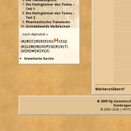
Die Heiligtümer des Todes –
Teil 1
Die Heiligtümer des Todes –
Teil 2
Phantastische Tierwesen
Grindelwalds Verbrechen
..nach Alphabet »
H
[
A
][
B
][
C
][
D
][
E
][
F
][
G
][
][
I
][
J
]
[
K
][
L
][
M
][
N
][
O
][
P
][
Q
][
R
][
S
][
T
]
[
U
][
V
][
W
][
X
][
Y
][
Z
]
Erweiterte Suche
Weiterstöbern?
© 2009 Sly-Gemeinsc
Danksagun
© 2000–2026 | HP-FC