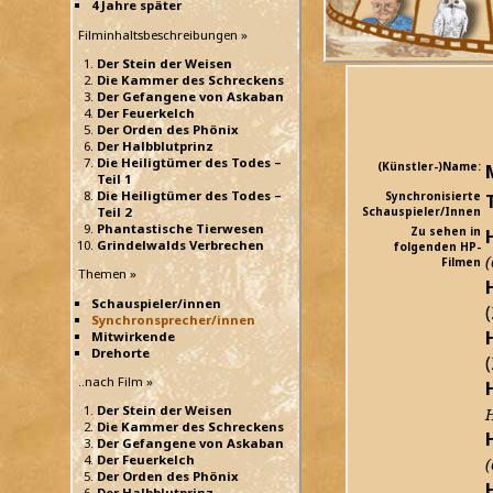
4 Jahre später
Filminhaltsbeschreibungen »
Der Stein der Weisen
Die Kammer des Schreckens
Der Gefangene von Askaban
Der Feuerkelch
Der Orden des Phönix
Der Halbblutprinz
Die Heiligtümer des Todes –
(Künstler-)Name:
Teil 1
Die Heiligtümer des Todes –
Synchronisierte
Teil 2
Schauspieler/Innen
Phantastische Tierwesen
Zu sehen in
Grindelwalds Verbrechen
folgenden HP-
(
Filmen
Themen »
Schauspieler/innen
Synchronsprecher/innen
Mitwirkende
Drehorte
..nach Film »
Der Stein der Weisen
H
Die Kammer des Schreckens
Der Gefangene von Askaban
Der Feuerkelch
(
Der Orden des Phönix
Der Halbblutprinz