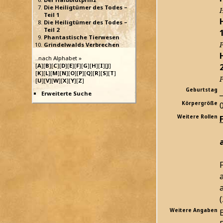
Die Heiligtümer des Todes –
H
Teil 1
Die Heiligtümer des Todes –
Teil 2
Phantastische Tierwesen
P
Grindelwalds Verbrechen
..nach Alphabet »
[
A
][
B
][
C
][
D
][
E
][
F
][
G
][
H
][
I
][
J
]
[
K
][
L
][
M
][
N
][
O
][
P
][
Q
][
R
][
S
][
T
]
P
[
U
][
V
][
W
][
X
][
Y
][
Z
]
Geburtstag
_
Erweiterte Suche
Körpergröße
Weitere Rollen
Weitere Angaben