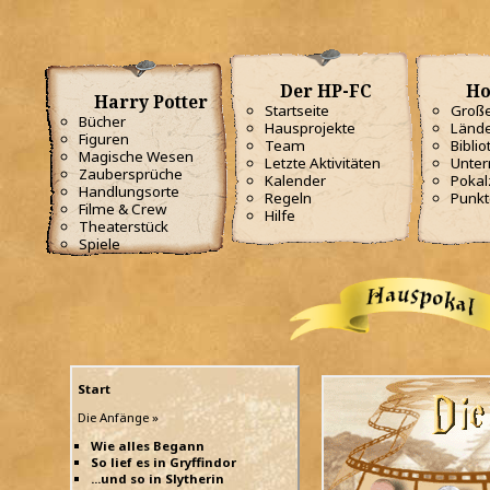
Der HP-FC
Ho
Harry Potter
Startseite
Große
Bücher
Hausprojekte
Lände
Figuren
Team
Biblio
Magische Wesen
Letzte Aktivitäten
Unterr
Zaubersprüche
Kalender
Poka
Handlungsorte
Regeln
Punkt
Filme & Crew
Hilfe
Theaterstück
Spiele
Start
Die Anfänge »
Wie alles Begann
So lief es in Gryffindor
...und so in Slytherin