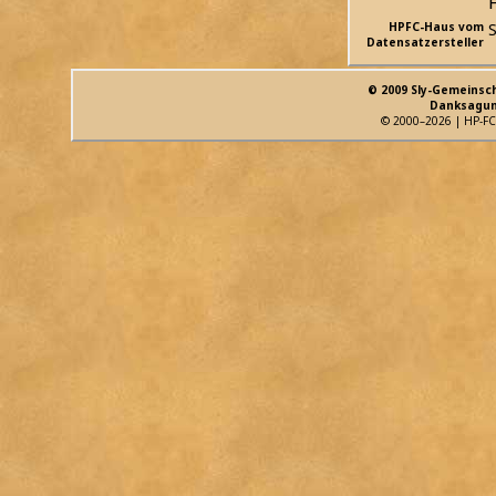
HPFC-Haus vom
S
Datensatzersteller
© 2009 Sly-Gemeinsc
Danksagun
© 2000–2026 | HP-FC