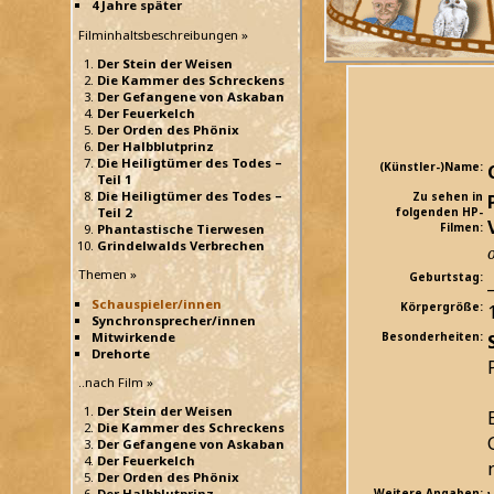
4 Jahre später
Filminhaltsbeschreibungen »
Der Stein der Weisen
Die Kammer des Schreckens
Der Gefangene von Askaban
Der Feuerkelch
Der Orden des Phönix
Der Halbblutprinz
Die Heiligtümer des Todes –
(Künstler-)Name:
Teil 1
Die Heiligtümer des Todes –
Zu sehen in
Teil 2
folgenden HP-
Filmen:
Phantastische Tierwesen
Grindelwalds Verbrechen
Themen »
Geburtstag:
_
Schauspieler/innen
Körpergröße:
Synchronsprecher/innen
Mitwirkende
Besonderheiten:
Drehorte
..nach Film »
Der Stein der Weisen
Die Kammer des Schreckens
Der Gefangene von Askaban
Der Feuerkelch
Der Orden des Phönix
Der Halbblutprinz
Weitere Angaben: