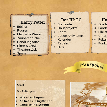
Der HP-FC
Ho
Harry Potter
Startseite
Große
Bücher
Hausprojekte
Lände
Figuren
Team
Biblio
Magische Wesen
Letzte Aktivitäten
Unterr
Zaubersprüche
Kalender
Poka
Handlungsorte
Regeln
Punkt
Filme & Crew
Hilfe
Theaterstück
Spiele
Start
Die Anfänge »
Wie alles Begann
So lief es in Gryffindor
...und so in Slytherin