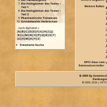
Die Heiligtümer des Todes –
Weitere Rollen:
Teil 1
Die Heiligtümer des Todes –
Teil 2
Phantastische Tierwesen
Grindelwalds Verbrechen
..nach Alphabet »
[
A
][
B
][
C
][
D
][
E
][
F
][
G
][
H
][
I
][
J
]
[
K
][
L
][
M
][
N
][
O
][
P
][
Q
][
R
][
S
][
T
]
[
U
][
V
][
W
][
X
][
Y
][
Z
]
Erweiterte Suche
HPFC-Haus vom
Datensatzersteller:
© 2009 Sly-Gemeinsc
Danksagun
© 2000–2026 | HP-FC