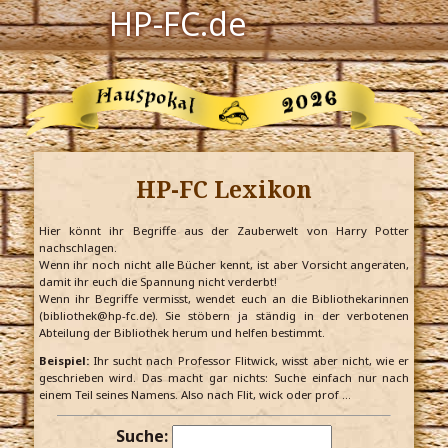
HP-FC.de
Navigation
Harry Potter
Der HP-FC
HP-FC Lexikon
Hogwarts
Zauberwelt
Hier könnt ihr Begriffe aus der Zauberwelt von Harry Potter
nachschlagen.
Wenn ihr noch nicht alle Bücher kennt, ist aber Vorsicht angeraten,
Willkommen
damit ihr euch die Spannung nicht verderbt!
Wenn ihr Begriffe vermisst, wendet euch an die Bibliothekarinnen
(bibliothek@hp-fc.de). Sie stöbern ja ständig in der verbotenen
Abteilung der Bibliothek herum und helfen bestimmt.
Jetzt Fanclub-Mitglied werden!
Beispiel:
Ihr sucht nach Professor Flitwick, wisst aber nicht, wie er
geschrieben wird. Das macht gar nichts: Suche einfach nur nach
einem Teil seines Namens. Also nach Flit, wick oder prof …
Suche: