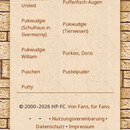
Pufferfisch-Augen
United
Pukwudgie
Pukwudgie
(Schulhaus in
(Tierwesen)
Ilvermorny)
Pukwudgie
Purkiss, Doris
William
Puschen
Pustelpuder
Putty
© 2000–
2026
HP-FC.
Von Fans, für Fans.
•
•
•
Nutzungsvereinbarung
•
Datenschutz
•
Impressum