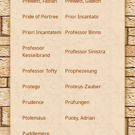
Prewett, Fabian
Prewett, Gideon
Pride of Portree
Prior Incantato
Priori Incantatem
Professor Binns
Professor
Professor Sinistra
Kesselbrand
Professor Tofty
Prophezeiung
Protego
Proteus-Zauber
Prudence
Prüfungen
Ptolemäus
Pucey, Adrian
Puddlemere