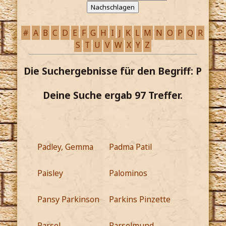
#
A
B
C
D
E
F
G
H
I
J
K
L
M
N
O
P
Q
R
S
T
U
V
W
X
Y
Z
Die Suchergebnisse für den Begriff: P
Deine Suche ergab 97 Treffer.
Padley, Gemma
Padma Patil
Paisley
Palominos
Pansy Parkinson
Parkins Pinzette
Parsel
Parselmund