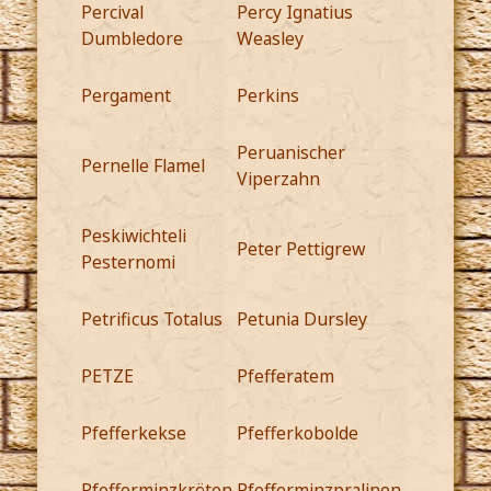
Percival
Percy Ignatius
Dumbledore
Weasley
Pergament
Perkins
Peruanischer
Pernelle Flamel
Viperzahn
Peskiwichteli
Peter Pettigrew
Pesternomi
Petrificus Totalus
Petunia Dursley
PETZE
Pfefferatem
Pfefferkekse
Pfefferkobolde
Pfefferminzkröten
Pfefferminzpralinen