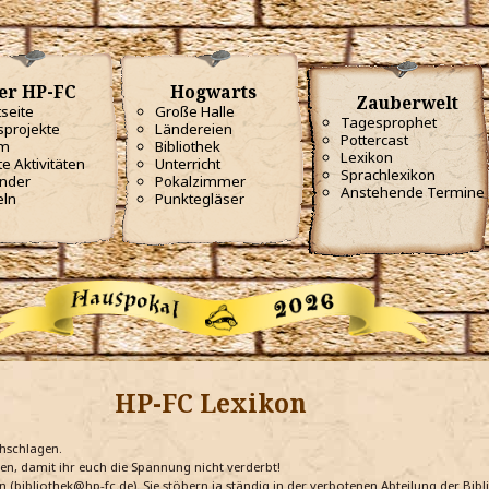
er HP-FC
Hogwarts
Zauberwelt
tseite
Große Halle
Tagesprophet
projekte
Ländereien
Pottercast
m
Bibliothek
Lexikon
te Aktivitäten
Unterricht
Sprachlexikon
nder
Pokalzimmer
Anstehende Termine
eln
Punktegläser
HP-FC Lexikon
chschlagen.
ten, damit ihr euch die Spannung nicht verderbt!
n (bibliothek@hp-fc.de). Sie stöbern ja ständig in der verbotenen Abteilung der Bi