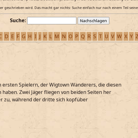
e er geschrieben wird. Das macht gar nichts: Suche einfach nur nach einem Teil sein
Suche:
C
D
E
F
G
H
I
J
K
L
M
N
O
P
Q
R
S
T
U
V
W
X
Y
 ersten Spielern, der Wigtown Wanderers, die diesen
 haben. Zwei Jäger fliegen von beiden Seiten her
r zu, während der dritte sich kopfüber