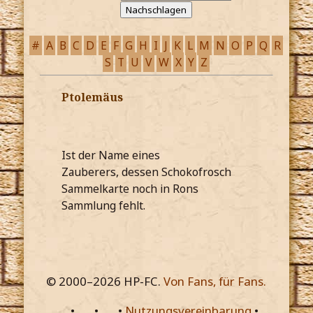
#
A
B
C
D
E
F
G
H
I
J
K
L
M
N
O
P
Q
R
S
T
U
V
W
X
Y
Z
Ptolemäus
Ist der Name eines
Zauberers, dessen Schokofrosch
Sammelkarte noch in Rons
Sammlung fehlt.
© 2000–
2026
HP-FC.
Von Fans, für Fans.
•
•
•
Nutzungsvereinbarung
•