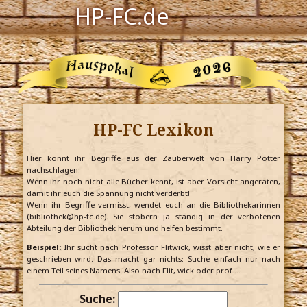
HP-FC.de
Navigation
Harry Potter
Der HP-FC
HP-FC Lexikon
Hogwarts
Zauberwelt
Hier könnt ihr Begriffe aus der Zauberwelt von Harry Potter
nachschlagen.
Wenn ihr noch nicht alle Bücher kennt, ist aber Vorsicht angeraten,
Willkommen
damit ihr euch die Spannung nicht verderbt!
Wenn ihr Begriffe vermisst, wendet euch an die Bibliothekarinnen
(bibliothek@hp-fc.de). Sie stöbern ja ständig in der verbotenen
Abteilung der Bibliothek herum und helfen bestimmt.
Jetzt Fanclub-Mitglied werden!
Beispiel:
Ihr sucht nach Professor Flitwick, wisst aber nicht, wie er
geschrieben wird. Das macht gar nichts: Suche einfach nur nach
einem Teil seines Namens. Also nach Flit, wick oder prof …
Suche: