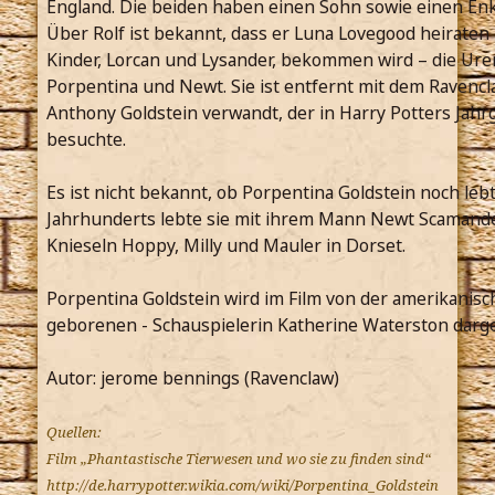
England. Die beiden haben einen Sohn sowie einen Enk
Über Rolf ist bekannt, dass er Luna Lovegood heiraten 
Kinder, Lorcan und Lysander, bekommen wird – die Ure
Porpentina und Newt. Sie ist entfernt mit dem Ravenc
Anthony Goldstein verwandt, der in Harry Potters Jah
besuchte.
Es ist nicht bekannt, ob Porpentina Goldstein noch lebt
Jahrhunderts lebte sie mit ihrem Mann Newt Scamand
Knieseln Hoppy, Milly und Mauler in Dorset.
Porpentina Goldstein wird im Film von der amerikanisc
geborenen - Schauspielerin Katherine Waterston darges
Autor: jerome bennings (Ravenclaw)
Quellen:
Film „Phantastische Tierwesen und wo sie zu finden sind“
http://de.harrypotter.wikia.com/wiki/Porpentina_Goldstein