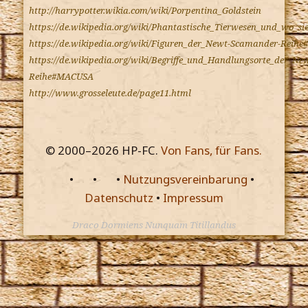
http://harrypotter.wikia.com/wiki/Porpentina_Goldstein
https://de.wikipedia.org/wiki/Phantastische_Tierwesen_und_wo_si
https://de.wikipedia.org/wiki/Figuren_der_Newt-Scamander-Reihe
https://de.wikipedia.org/wiki/Begriffe_und_Handlungsorte_der_N
Reihe#MACUSA
http://www.grosseleute.de/page11.html
© 2000–
2026
HP-FC.
Von Fans, für Fans.
•
•
•
Nutzungsvereinbarung
•
Datenschutz
•
Impressum
Draco Dormiens Nunquam Titillandus