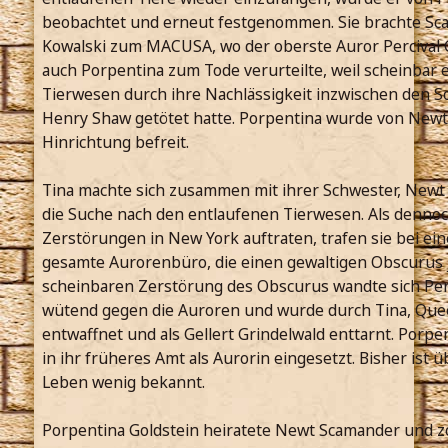
beobachtet und erneut festgenommen. Sie brachte S
Kowalski zum MACUSA, wo der oberste Auror Percival
auch Porpentina zum Tode verurteilte, weil scheinbar 
Tierwesen durch ihre Nachlässigkeit inzwischen den S
Henry Shaw getötet hatte. Porpentina wurde von Newt 
Hinrichtung befreit.
Tina machte sich zusammen mit ihrer Schwester, Newt
die Suche nach den entlaufenen Tierwesen. Als dennoc
Zerstörungen in New York auftraten, trafen sie bei ein
gesamte Aurorenbüro, die einen gewaltigen Obscurus 
scheinbaren Zerstörung des Obscurus wandte sich Per
wütend gegen die Auroren und wurde durch Tina, Qu
entwaffnet und als Gellert Grindelwald enttarnt. Porp
in ihr früheres Amt als Aurorin eingesetzt. Bisher ist 
Leben wenig bekannt.
Porpentina Goldstein heiratete Newt Scamander und z