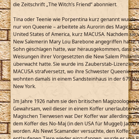
die Zeitschrift „The Witch’s Friend“ abonniert.
Tina oder Teenie wie Porpentina kurz genannt wurde –
nur von Queenie – arbeitete als Aurorin des Magical C
United States of America, kurz MACUSA. Nachdem sie 
New Salemerin Mary Lou Barebone angegriffen hatte, w
Sohn geschlagen hatte, war herausgekommen, dass si
Weisungen ihrer Vorgesetzten die New Salem Philanthr
überwacht hatte. Sie wurde ins Zauberstab-Lizenzier
MACUSA strafversetzt, wo ihre Schwester Queenie scho
wohnten damals in einem Sandsteinhaus in der 679 Wes
New York.
Im Jahre 1926 nahm sie den britischen Magizoologen 
Gewahrsam, weil dieser in einem Koffer unerlaubterwe
Magischen Tierwesen war. Der Koffer war allerdings z
dem Koffer des No-Maj (in den USA für Muggel) Jacob 
worden. Als Newt Scamander versuchte, den Koffer und 
entlaufenen Tiere wieder einzufangen, wurde er von 