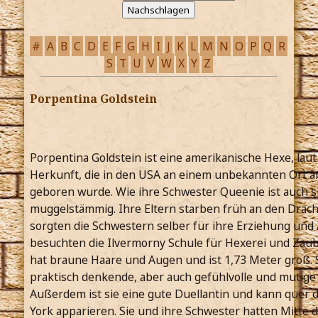
#
A
B
C
D
E
F
G
H
I
J
K
L
M
N
O
P
Q
R
S
T
U
V
W
X
Y
Z
Porpentina Goldstein
Porpentina Goldstein ist eine amerikanische Hexe, lau
Herkunft, die in den USA an einem unbekannten Ort a
geboren wurde. Wie ihre Schwester Queenie ist auch s
muggelstämmig. Ihre Eltern starben früh an den Dra
sorgten die Schwestern selber für ihre Erziehung und 
besuchten die Ilvermorny Schule für Hexerei und Zaub
hat braune Haare und Augen und ist 1,73 Meter groß. S
praktisch denkende, aber auch gefühlvolle und mutige
Außerdem ist sie eine gute Duellantin und kann quer 
York apparieren. Sie und ihre Schwester hatten Mitte 