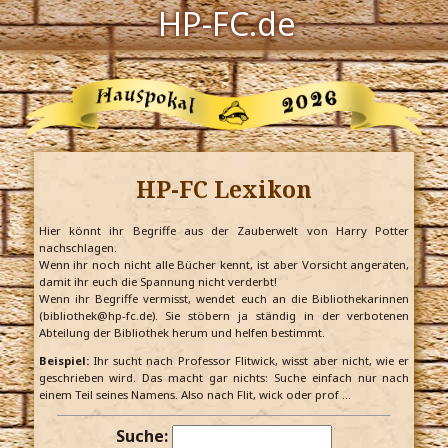
HP-FC.de
Navigation
Harry Potter
Der HP-FC
HP-FC Lexikon
Hogwarts
Zauberwelt
Hier könnt ihr Begriffe aus der Zauberwelt von Harry Potter
nachschlagen.
Wenn ihr noch nicht alle Bücher kennt, ist aber Vorsicht angeraten,
Willkommen
damit ihr euch die Spannung nicht verderbt!
Wenn ihr Begriffe vermisst, wendet euch an die Bibliothekarinnen
(bibliothek@hp-fc.de). Sie stöbern ja ständig in der verbotenen
Abteilung der Bibliothek herum und helfen bestimmt.
Jetzt Fanclub-Mitglied werden!
Beispiel:
Ihr sucht nach Professor Flitwick, wisst aber nicht, wie er
geschrieben wird. Das macht gar nichts: Suche einfach nur nach
einem Teil seines Namens. Also nach Flit, wick oder prof …
Suche: