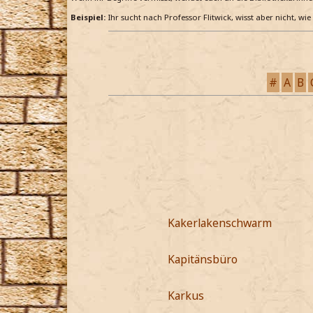
Beispiel:
Ihr sucht nach Professor Flitwick, wisst aber nicht, wi
#
A
B
Kakerlakenschwarm
Kapitänsbüro
Karkus