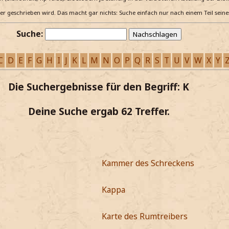
e er geschrieben wird. Das macht gar nichts: Suche einfach nur nach einem Teil sein
Suche:
C
D
E
F
G
H
I
J
K
L
M
N
O
P
Q
R
S
T
U
V
W
X
Y
Die Suchergebnisse für den Begriff: K
Deine Suche ergab 62 Treffer.
Kammer des Schreckens
Kappa
Karte des Rumtreibers