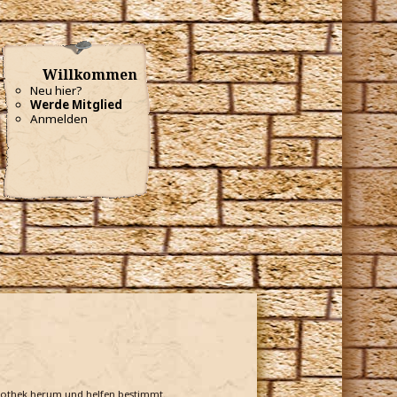
Willkommen
Neu hier?
Werde Mitglied
Anmelden
bliothek herum und helfen bestimmt.