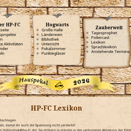
er HP-FC
Hogwarts
Zauberwelt
tseite
Große Halle
Tagesprophet
projekte
Ländereien
Pottercast
m
Bibliothek
Lexikon
te Aktivitäten
Unterricht
Sprachlexikon
nder
Pokalzimmer
Anstehende Termine
eln
Punktegläser
HP-FC Lexikon
chschlagen.
ten, damit ihr euch die Spannung nicht verderbt!
n (bibliothek@hp-fc.de). Sie stöbern ja ständig in der verbotenen Abteilung der Bi