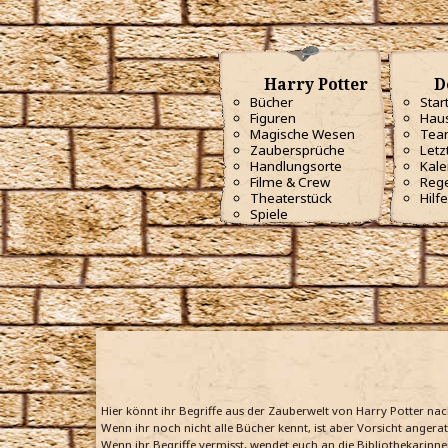
Harry Potter
D
Bücher
Star
Figuren
Haus
Magische Wesen
Tea
Zaubersprüche
Letz
Handlungsorte
Kale
Filme & Crew
Reg
Theaterstück
Hilfe
Spiele
Hier könnt ihr Begriffe aus der Zauberwelt von Harry Potter na
Wenn ihr noch nicht alle Bücher kennt, ist aber Vorsicht angera
Wenn ihr Begriffe vermisst, wendet euch an die Bibliothekarinne