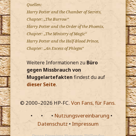
Quellen:
Harry Potter and the Chamber of Secrets,
Chapter: „The Burrow“
Harry Potter and the Order of the Phoenix,
Chapter: „The Ministry of Magic“
Harry Potter and the Half-Blood Prince,
Chapter: „An Excess of Phlegm“
Weitere Informationen zu
Büro
gegen Missbrauch von
Muggelartefakten
findest du auf
dieser Seite
.
© 2000–
2026
HP-FC.
Von Fans, für Fans.
•
•
•
Nutzungsvereinbarung
•
Datenschutz
•
Impressum
Draco Dormiens Nunquam Titillandus