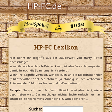
HP-FC.de
Navigation
Harry Potter
Der HP-FC
HP-FC Lexikon
Hogwarts
Zauberwelt
Hier könnt ihr Begriffe aus der Zauberwelt von Harry Potter
nachschlagen.
Wenn ihr noch nicht alle Bücher kennt, ist aber Vorsicht angeraten,
Willkommen
damit ihr euch die Spannung nicht verderbt!
Wenn ihr Begriffe vermisst, wendet euch an die Bibliothekarinnen
(bibliothek@hp-fc.de). Sie stöbern ja ständig in der verbotenen
Abteilung der Bibliothek herum und helfen bestimmt.
Jetzt Fanclub-Mitglied werden!
Beispiel:
Ihr sucht nach Professor Flitwick, wisst aber nicht, wie er
geschrieben wird. Das macht gar nichts: Suche einfach nur nach
einem Teil seines Namens. Also nach Flit, wick oder prof …
Suche: