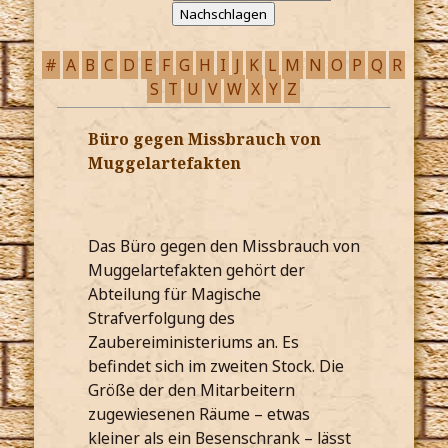
#
A
B
C
D
E
F
G
H
I
J
K
L
M
N
O
P
Q
R
S
T
U
V
W
X
Y
Z
Büro gegen Missbrauch von
Muggelartefakten
Das Büro gegen den Missbrauch von
Muggelartefakten gehört der
Abteilung für Magische
Strafverfolgung des
Zaubereiministeriums an. Es
befindet sich im zweiten Stock. Die
Größe der den Mitarbeitern
zugewiesenen Räume – etwas
kleiner als ein Besenschrank – lässt