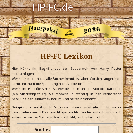
HP-FC.de
Navigation
Harry Potter
Der HP-FC
HP-FC Lexikon
Hogwarts
Zauberwelt
Hier könnt ihr Begriffe aus der Zauberwelt von Harry Potter
nachschlagen.
Wenn ihr noch nicht alle Bücher kennt, ist aber Vorsicht angeraten,
Willkommen
damit ihr euch die Spannung nicht verderbt!
Wenn ihr Begriffe vermisst, wendet euch an die Bibliothekarinnen
(bibliothek@hp-fc.de). Sie stöbern ja ständig in der verbotenen
Abteilung der Bibliothek herum und helfen bestimmt.
Jetzt Fanclub-Mitglied werden!
Beispiel:
Ihr sucht nach Professor Flitwick, wisst aber nicht, wie er
geschrieben wird. Das macht gar nichts: Suche einfach nur nach
einem Teil seines Namens. Also nach Flit, wick oder prof …
Suche: