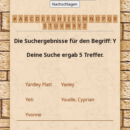
#
A
B
C
D
E
F
G
H
I
J
K
L
M
N
O
P
Q
R
S
T
U
V
W
X
Y
Z
Die Suchergebnisse für den Begriff: Y
Deine Suche ergab 5 Treffer.
Yardley Platt
Yaxley
Yeti
Youdle, Cyprian
Yvonne