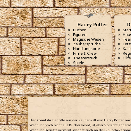
Harry Potter
D
Bücher
Star
Figuren
Haus
Magische Wesen
Tea
Zaubersprüche
Letz
Handlungsorte
Kale
Filme & Crew
Reg
Theaterstück
Hilfe
Spiele
Hier könnt ihr Begriffe aus der Zauberwelt von Harry Potter na
Wenn ihr noch nicht alle Bücher kennt, ist aber Vorsicht angera
Wenn ihr Begriffe vermisst, wendet euch an die Bibliothekarinne