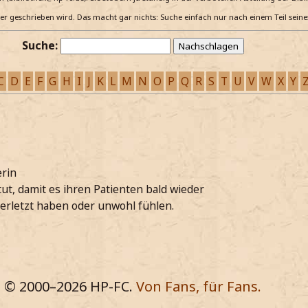
e er geschrieben wird. Das macht gar nichts: Suche einfach nur nach einem Teil sein
Suche:
C
D
E
F
G
H
I
J
K
L
M
N
O
P
Q
R
S
T
U
V
W
X
Y
erin
 tut, damit es ihren Patienten bald wieder
verletzt haben oder unwohl fühlen.
© 2000–
2026
HP-FC.
Von Fans, für Fans.