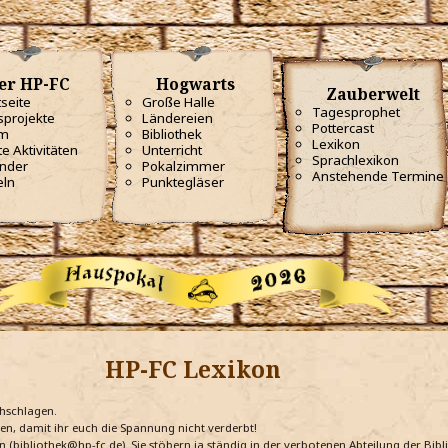
er HP-FC
Hogwarts
Zauberwelt
tseite
Große Halle
Tagesprophet
projekte
Ländereien
Pottercast
m
Bibliothek
Lexikon
te Aktivitäten
Unterricht
Sprachlexikon
nder
Pokalzimmer
Anstehende Termine
eln
Punktegläser
HP-FC Lexikon
chschlagen.
ten, damit ihr euch die Spannung nicht verderbt!
n (bibliothek@hp-fc.de). Sie stöbern ja ständig in der verbotenen Abteilung der Bi