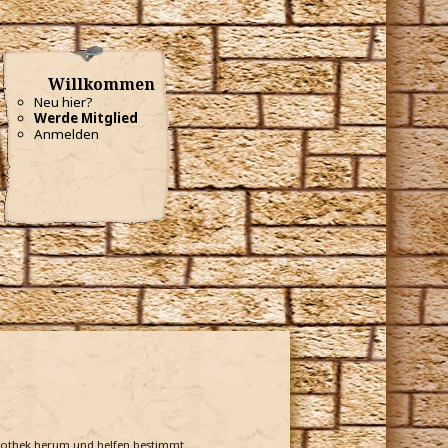
Willkommen
Neu hier?
Werde Mitglied
Anmelden
bliothek herum und helfen bestimmt.