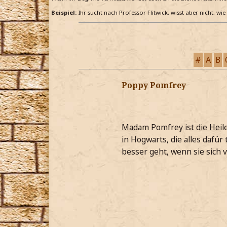
Beispiel:
Ihr sucht nach Professor Flitwick, wisst aber nicht, wi
#
A
B
Poppy Pomfrey
Madam Pomfrey ist die Heil
in Hogwarts, die alles dafür
besser geht, wenn sie sich 