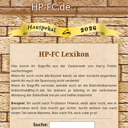
HP-FC.de
Navigation
Harry Potter
Der HP-FC
HP-FC Lexikon
Hogwarts
Zauberwelt
Hier könnt ihr Begriffe aus der Zauberwelt von Harry Potter
nachschlagen.
Wenn ihr noch nicht alle Bücher kennt, ist aber Vorsicht angeraten,
Willkommen
damit ihr euch die Spannung nicht verderbt!
Wenn ihr Begriffe vermisst, wendet euch an die Bibliothekarinnen
(bibliothek@hp-fc.de). Sie stöbern ja ständig in der verbotenen
Abteilung der Bibliothek herum und helfen bestimmt.
Jetzt Fanclub-Mitglied werden!
Beispiel:
Ihr sucht nach Professor Flitwick, wisst aber nicht, wie er
geschrieben wird. Das macht gar nichts: Suche einfach nur nach
einem Teil seines Namens. Also nach Flit, wick oder prof …
Suche: