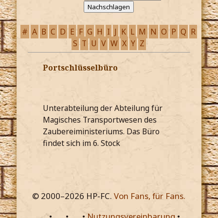
#
A
B
C
D
E
F
G
H
I
J
K
L
M
N
O
P
Q
R
S
T
U
V
W
X
Y
Z
Portschlüsselbüro
Unterabteilung der Abteilung für
Magisches Transportwesen des
Zaubereiministeriums. Das Büro
findet sich im 6. Stock
© 2000–
2026
HP-FC.
Von Fans, für Fans.
•
•
•
Nutzungsvereinbarung
•