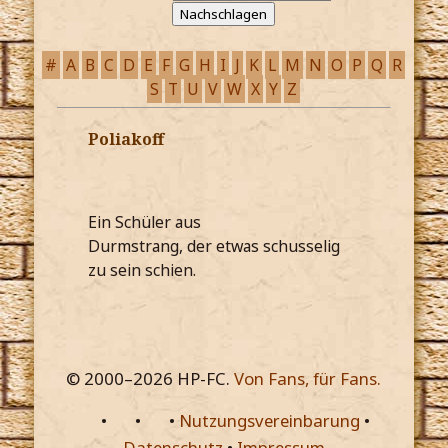
#
A
B
C
D
E
F
G
H
I
J
K
L
M
N
O
P
Q
R
S
T
U
V
W
X
Y
Z
Poliakoff
Ein Schüler aus
Durmstrang, der etwas schusselig
zu sein schien.
© 2000–
2026
HP-FC.
Von Fans, für Fans.
•
•
•
Nutzungsvereinbarung
•
Datenschutz
•
Impressum