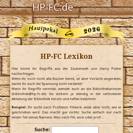
HP-FC.de
Navigation
Harry Potter
Der HP-FC
HP-FC Lexikon
Hogwarts
Zauberwelt
Hier könnt ihr Begriffe aus der Zauberwelt von Harry Potter
nachschlagen.
Wenn ihr noch nicht alle Bücher kennt, ist aber Vorsicht angeraten,
Willkommen
damit ihr euch die Spannung nicht verderbt!
Wenn ihr Begriffe vermisst, wendet euch an die Bibliothekarinnen
(bibliothek@hp-fc.de). Sie stöbern ja ständig in der verbotenen
Abteilung der Bibliothek herum und helfen bestimmt.
Jetzt Fanclub-Mitglied werden!
Beispiel:
Ihr sucht nach Professor Flitwick, wisst aber nicht, wie er
geschrieben wird. Das macht gar nichts: Suche einfach nur nach
einem Teil seines Namens. Also nach Flit, wick oder prof …
Suche: