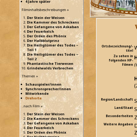
4 Jahre später
Filminhaltsbeschreibungen »
Der Stein der Weisen
Die Kammer des Schreckens
Der Gefangene von Askaban
Der Feuerkelch
Der Orden des Phönix
Der Halbblutprinz
Die Heiligtümer des Todes –
Ortsbezeichnung/-
W
Teil 1
titel
Die Heiligtümer des Todes –
Zu sehen in
H
Teil 2
folgenden HP-
Phantastische Tierwesen
(
Filmen
Grindelwalds Verbrechen
Themen »
H
Schauspieler/innen
(
Synchronsprecher/innen
Mitwirkende
Drehorte
Region/Landschaft
S
..nach Film »
Land/Staat
S
Der Stein der Weisen
Besonderheiten
Z
Die Kammer des Schreckens
Der Gefangene von Askaban
Weitere Angaben
D
Der Feuerkelch
Z
Der Orden des Phönix
Der Halbblutprinz