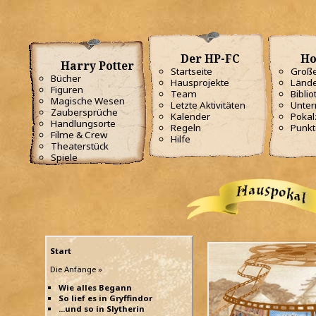
Der HP-FC
Ho
Harry Potter
Startseite
Große
Bücher
Hausprojekte
Lände
Figuren
Team
Biblio
Magische Wesen
Letzte Aktivitäten
Unterr
Zaubersprüche
Kalender
Poka
Handlungsorte
Regeln
Punkt
Filme & Crew
Hilfe
Theaterstück
Spiele
Start
Die Anfänge »
Wie alles Begann
So lief es in Gryffindor
...und so in Slytherin