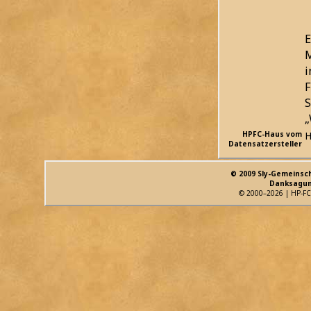
E
M
i
F
S
„
HPFC-Haus vom
H
Datensatzersteller
© 2009 Sly-Gemeinsc
Danksagun
© 2000–2026 | HP-FC