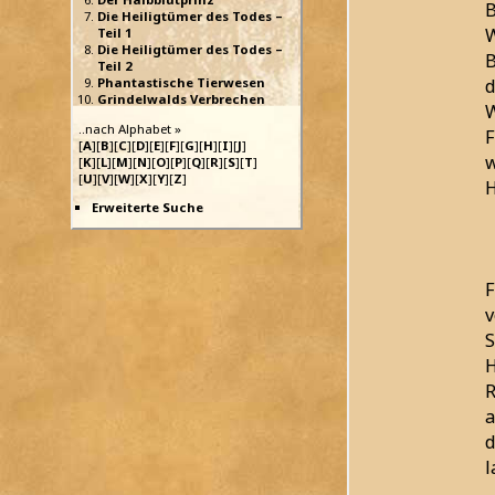
B
Die Heiligtümer des Todes –
W
Teil 1
Die Heiligtümer des Todes –
B
Teil 2
d
Phantastische Tierwesen
Grindelwalds Verbrechen
W
..nach Alphabet »
F
[
A
][
B
][
C
][
D
][
E
][
F
][
G
][
H
][
I
][
J
]
w
[
K
][
L
][
M
][
N
][
O
][
P
][
Q
][
R
][
S
][
T
]
[
U
][
V
][
W
][
X
][
Y
][
Z
]
H
Erweiterte Suche
F
v
S
H
R
a
d
l