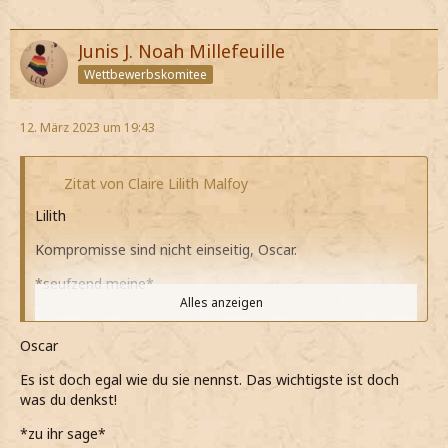
Junis J. Noah Millefeuille
Wettbewerbskomitee
12. März 2023 um 19:43
Zitat von Claire Lilith Malfoy
Lilith
Kompromisse sind nicht einseitig, Oscar.
*seufzend meine*
Alles anzeigen
Wir wollen doch beide etwas erreichen.
Oscar
*hinterherschiebe*
Es ist doch egal wie du sie nennst. Das wichtigste ist doch
*weiß, dass wir beide etwas möchten und das mit
was du denkst!
gegenseitiger Unterstützung erreichen können*
*zu ihr sage*
*erneut seufze, als der die Schlammblut-Geschichte