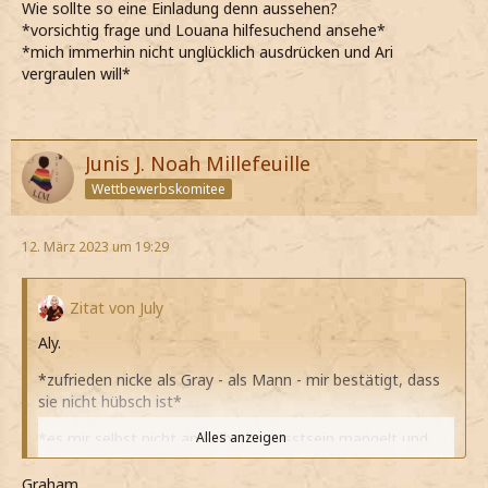
Wie sollte so eine Einladung denn aussehen?
*vorsichtig frage und Louana hilfesuchend ansehe*
*mich immerhin nicht unglücklich ausdrücken und Ari
vergraulen will*
Junis J. Noah Millefeuille
Wettbewerbskomitee
12. März 2023 um 19:29
Zitat von July
Aly.
*zufrieden nicke als Gray - als Mann - mir bestätigt, dass
sie nicht hübsch ist*
*es mir selbst nicht an Selbstbewusstsein mangelt und
Alles anzeigen
entsprechend auch sehr von mir selbst überzeugt bin*
Graham