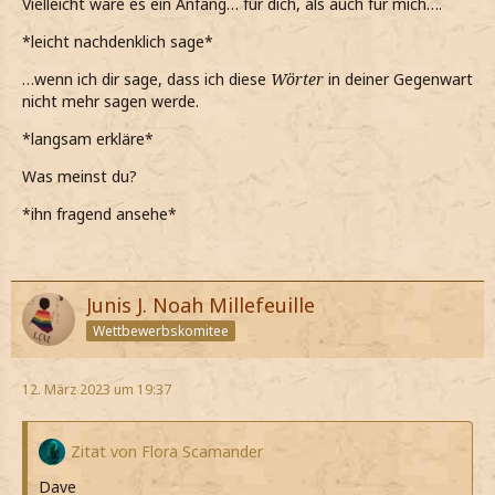
Vielleicht wäre es ein Anfang… für dich, als auch für mich….
*leicht nachdenklich sage*
…wenn ich dir sage, dass ich diese
Wörter
in deiner Gegenwart
nicht mehr sagen werde.
*langsam erkläre*
Was meinst du?
*ihn fragend ansehe*
Junis J. Noah Millefeuille
Wettbewerbskomitee
12. März 2023 um 19:37
Zitat von Flora Scamander
Dave