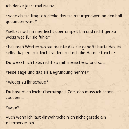
Ich denke jetzt mal Nein?
*wenn selbst Marie merkt was los ist, dann schon echt
heftigen Liebeskummer habe*
*sage als sie fragt ob denke das sie mit irgendwen an den ball
gegangen wäre*
*sonst niemand merkt was in mir vorgeht*
*selbst noch immer leicht überrumpelt bin und nicht genau
*meinen Skizzenbuch aus der Tasche hole*
weiss was für sie fühle*
*so durchblätter, dass er sieht, was bzw. wen ich fast
*bei ihren Worten wo sie meinte das sie gehofft hatte das es
immer gezeichnet habe, nämlich ihn*
selbst kapiere mir leicht verlegen durch die Haare streiche*
Du weisst, ich habs nicht so mit menschen... und so...
*leise sage und das als Begründung nehme*
*wieder zu ihr schaue*
Du hast mich leicht überrumpelt Zoe, das muss ich schon
zugeben...
*sage*
Auch wenn ich laut dir wahrscheinlich nicht gerade ein
Blitzmerker bin...