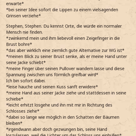
erwarte*
*bei seiner Idee sofort die Lippen zu einem vielsagenden
Grinsen verziehe*
Stephen, Stephen. Du kennst Orte, die würde ein normaler
Mensch nie finden.
*zwinkernd mein und ihm liebevoll einen Zeigefinger in die
Brust bohre*
*das aber wirklich eine ziemlich gute Alternative zur WG ist*
*meinen Blick zu seiner Brust senke, als er meine Hand unter
seine Jacke schiebt*
*meine Finger über seinen Pullover wandern lasse und diese
Spannung zwischen uns förmlich greifbar wird*
Ich bin sofort dabei.
*leise hauche und seinen Kuss sanft erwidere*
*meine Hand aus seiner Jacke ziehe und stattdessen in seine
schiebe*
*leicht erhitzt losgehe und ihn mit mir in Richtung des
Schlosses ziehe*
*dabei so lange wie möglich in den Schatten der Bäumen
bleiben*
*irgendwann aber doch gezwungen bin, seine Hand
loszulassen, weil die Lichter um das Schloss uns einhüllen*