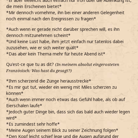
*Er aber vielleicht auch einfach nur froh über die Ablenkung ist,
die mein Erscheinen bietet*
*Mir dennoch vornehme, ihn bei einer anderen Gelegenheit
noch einmal nach den Ereignissen zu fragen*
*Auch wenn er gerade nicht darüber sprechen will, es ihn
dennoch mitzunehmen scheint*
*Und keine Lust habe, ihm jetzt einfach nur tatenlos dabei
zuzusehen, wie er sich weiter quält*
*Das aber kein Thema mehr für heute Abend ist*
Qu'est-ce que tu as dit?
(In meinem absolut eingerosteten
Französisch: Was hast du gesagt?)
*Ihm scherzend die Zunge herausstrecke*
*Es mir gut tut, wieder ein wenig mit Miles scherzen zu
können*
*Auch wenn immer noch etwas das Gefühl habe, als ob auf
Eierschalen laufe*
*Jedoch guter Dinge bin, dass sich das bald auch wieder legen
wird*
*Es zumindest sehr hoffe*
*Meine Augen seinem Blick zu seiner Zeichnung folgen*
*Den Kopf leicht schief lege und die Augen aufgrund der