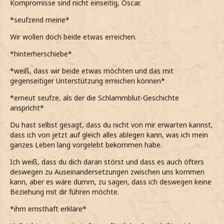
Kompromisse sind nicht einseitig, Oscar.
Oscar
*meine Augen verdrehe*
*seufzend meine*
Dann bist aber wohl eher du die Kompromisse schließen
Muss ich dich an deine Worte erinnern, dass man alles
Wir wollen doch beide etwas erreichen.
muss. Ich werde dir bei dem Thema nicht weiter entgegen
schaffen kann, wenn man auch
will?
komme.
*hinterherschiebe*
*ihn eindringlich frage und meine Hand auf seinen
*erhlich meine*
Oberschenkel lege*
*weiß, dass wir beide etwas möchten und das mit
gegenseitiger Unterstützung erreichen können*
Das ist doch schonmal gut.
Ich weiß, dass das ungewöhnlich von mir klingt, aber
ich glaube, dass du recht hattest mit des was du
*erneut seufze, als der die Schlammblut-Geschichte
*mich sehr darüber freue*
sagtest.
anspricht*
*meine Hand auf ihre lege*
*leise zu ihm meine*
Du hast selbst gesagt, dass du nicht von mir erwarten kannst,
Aber was ist damit dass du jeden zweiten Schüler als
dass ich von jetzt auf gleich alles ablegen kann, was ich mein
Das mit meinen Eltern, dass ich meine eigenen
Schlammblut beschimpfst?
ganzes Leben lang vorgelebt bekommen habe.
Entscheidungen selbst treffen soll und auch die
anderen Dinge, über die wir gesprochen haben.
*sie direkt frage*
Ich weiß, dass du dich daran störst und dass es auch öfters
deswegen zu Auseinandersetzungen zwischen uns kommen
*erkläre und ihn anlächel*
kann, aber es wäre dumm, zu sagen, dass ich deswegen keine
Beziehung mit dir führen möchte.
*ihm ernsthaft erkläre*