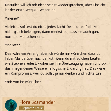
anspricht*
Natürlich will ich mir nicht selbst wiedersprechen, aber Einsicht
ist der erste Weg zu Besserung.
Du hast selbst gesagt, dass du nicht von mir erwarten
kannst, dass ich von jetzt auf gleich alles ablegen kann,
*meine*
was ich mein ganzes Leben lang vorgelebt bekommen
habe.
Vielleicht solltest du nicht jedes Nicht-Reinblut einfach Mal
nicht gleich beleidigen, dann merkst du, dass sie auch ganz
Ich weiß, dass du dich daran störst und dass es auch
normale Menschen sind.
öfters deswegen zu Auseinandersetzungen zwischen uns
kommen kann, aber es wäre dumm, zu sagen, dass ich
*ihr rate*
deswegen keine Beziehung mit dir führen möchte.
Das wäre ein Anfang, aber ich würde mir wünschen dass du
*ihm ernsthaft erkläre*
lieber Mal darüber nachdenkst, wenn du mit solchen Leuten
wie Stephen redest, woher sie ihre Überzeugung haben und ob
Vielleicht wäre es ein Anfang… für dich, als auch für mich….
das in irgendeiner Weise eine logische Erklärung hat. Das wäre
ein Kompromiss, weil du sollst ja nur denken und nichts tun.
*leicht nachdenklich sage*
*mir von ihr wünsche*
…wenn ich dir sage, dass ich diese
Wörter
in deiner
Gegenwart nicht mehr sagen werde.
*langsam erkläre*
Flora Scamander
Was meinst du?
Piepmatz-Kralle