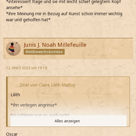
*interessiert frage und sie mit leicht schief gelegtem Kopf
ansehe*
*ihre Meinung mir in Bezug auf Kunst schon immer wichtig
war und geholfen hat*
Junis J. Noah Millefeuille
Wettbewerbskomitee
12. März 2023 um 19:18
Zitat von Claire Lilith Malfoy
Lilith
*ihn verlegen angrinse*
So schlimm war es auch nicht.
Alles anzeigen
*meine*
Oscar
*meine Augen verdrehe*