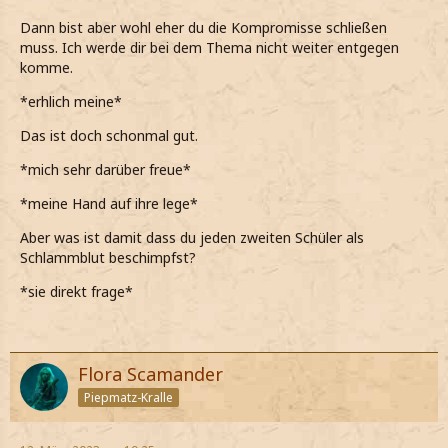
Dann bist aber wohl eher du die Kompromisse schließen
Muss ich dich an deine Worte erinnern, dass man alles
muss. Ich werde dir bei dem Thema nicht weiter entgegen
schaffen kann, wenn man auch
will?
komme.
*ihn eindringlich frage und meine Hand auf seinen
*erhlich meine*
Oberschenkel lege*
Das ist doch schonmal gut.
Ich weiß, dass das ungewöhnlich von mir klingt, aber ich
glaube, dass du recht hattest mit des was du sagtest.
*mich sehr darüber freue*
*leise zu ihm meine*
*meine Hand auf ihre lege*
Das mit meinen Eltern, dass ich meine eigenen
Aber was ist damit dass du jeden zweiten Schüler als
Entscheidungen selbst treffen soll und auch die anderen
Schlammblut beschimpfst?
Dinge, über die wir gesprochen haben.
*sie direkt frage*
*erkläre und ihn anlächel*
Flora Scamander
Piepmatz-Kralle