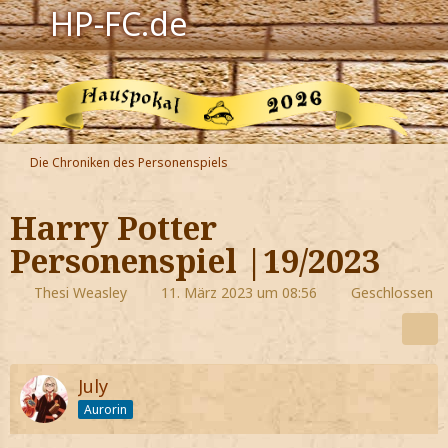
HP-FC.de
Navigation
Harry Potter
Der HP-FC
Die Chroniken des Personenspiels
Hogwarts
Harry Potter
Zauberwelt
Personenspiel |19/2023
Willkommen
Thesi Weasley
11. März 2023 um 08:56
Geschlossen
Jetzt Fanclub-Mitglied werden!
July
Aurorin