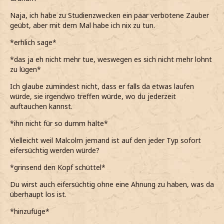
*es dennoch natürlich nochmal das i-Tüpfelchen ist, wenn
ein Mann mir das bestätigt*
Naja, ich habe zu Studienzwecken ein paar verbotene Zauber
geübt, aber mit dem Mal habe ich nix zu tun.
*dabei völlig übergehe, dass sein Tonfall sich gar nicht so
ernst angehört hat*
*erhlich sage*
*ihn entgeistert anstarre, als er plötzlich erzählt, was sein
*das ja eh nicht mehr tue, weswegen es sich nicht mehr lohnt
Studium so betrübt hat*
zu lügen*
Was? Dein Ernst? Wie kommen sie denn darauf?
Ich glaube zumindest nicht, dass er falls da etwas laufen
würde, sie irgendwo treffen würde, wo du jederzeit
Ich nehme an, dass du natürlich nicht so dumm warst,
auftauchen kannst.
richtig?
*ihn nicht für so dumm halte*
*abwartend frage, auch wenn mir sehr sicher bin, dass er
nichts damit zu tun hat*
Vielleicht weil Malcolm jemand ist auf den jeder Typ sofort
eifersüchtig werden würde?
*das Gerücht herumging, dass es irgendwelche Schüler
waren, die sich einen Scherz erlaubt haben*
*grinsend den Kopf schüttel*
*Graham außerdem bereits seit einigen Semestern VgddK
Du wirst auch eifersüchtig ohne eine Ahnung zu haben, was da
studiert, sodass nicht denke, dass er sowas tun würde*
überhaupt los ist.
Ts! Als ob ich es ihm so leicht machen würde. Und eine
*hinzufüge*
Cousine, echt jetzt? Hast du Tomaten auf den Augen?