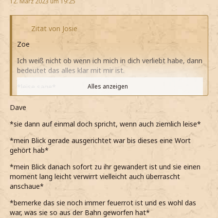
12. März 2023 um 19:25
Zitat von Josie
Zoe
Ich weiß nicht ob wenn ich mich in dich verliebt habe, dann
bedeutet das alles klar mit mir ist.
*leise sage*
Alles anzeigen
*aber an seinem Blick erkenne, dass er mich gehört hat*
Dave
*aber nicht ablesen kann, was das jetzt für ihn bedeutet*
*sie dann auf einmal doch spricht, wenn auch ziemlich leise*
*immernoch feuerrot und unglaublich nervös bin*
*mein Blick gerade ausgerichtet war bis dieses eine Wort
gehört hab*
*Marie mit ihren Tipps verfluchen kann*
*mein Blick danach sofort zu ihr gewandert ist und sie einen
moment lang leicht verwirrt vielleicht auch überrascht
anschaue*
*bemerke das sie noch immer feuerrot ist und es wohl das
war, was sie so aus der Bahn geworfen hat*