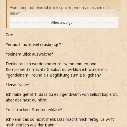
*sie dann auf einmal doch spricht, wenn auch ziemlich
leise*
*mein Blick gerade ausgerichtet war bis dieses eine Wort
Alles anzeigen
gehört hab*
Zoe
*mein Blick danach sofort zu ihr gewandert ist und sie
einen moment lang leicht verwirrt vielleicht auch
*er auch nicht viel rausbringt*
überrascht anschaue*
*seinem Blick ausweiche*
*bemerke das sie noch immer feuerrot ist und es wohl
Denkst du ich werde immer rot wenn mir jemand
das war, was sie so aus der Bahn geworfen hat*
Komplimente macht? Glaubst du wirklich ich würde mit
*mir selbst leider nichts schlaues einfällt was sagen
irgendeinem Freund als Begleitung zum Ball gehen?
könnte, was äusserlichst nervig finde*
*leise frage*
ähm... wow...
Ich habe gehofft, dass du es irgendwann von selbst kapierst,
*dann ziemlich knapp sage und mich wohl fast schon
aber das hast du nicht.
veflucht hätte für diese Worte*
*mit trockner Stimme erkläre*
*mir stattdessen leicht lässig (auch wenn das wohl gerade
Ich kann das so nicht mehr. Das macht mich fertig. Es wirft
tatsächlich nicht bin), durch die Haare streiche* *ehe
mich einfach aus der Bahn.
wieder zu Zoe schaue und sie anschaue*