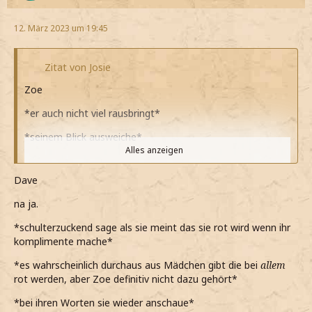
*ihn fragend ansehe*
12. März 2023 um 19:45
Zitat von Josie
Zoe
*er auch nicht viel rausbringt*
*seinem Blick ausweiche*
Alles anzeigen
Denkst du ich werde immer rot wenn mir jemand
Komplimente macht? Glaubst du wirklich ich würde mit
Dave
irgendeinem Freund als Begleitung zum Ball gehen?
na ja.
*leise frage*
*schulterzuckend sage als sie meint das sie rot wird wenn ihr
Ich habe gehofft, dass du es irgendwann von selbst
komplimente mache*
kapierst, aber das hast du nicht.
*es wahrscheinlich durchaus aus Mädchen gibt die bei
allem
*mit trockner Stimme erkläre*
rot werden, aber Zoe definitiv nicht dazu gehört*
Ich kann das so nicht mehr. Das macht mich fertig. Es
*bei ihren Worten sie wieder anschaue*
wirft mich einfach aus der Bahn.