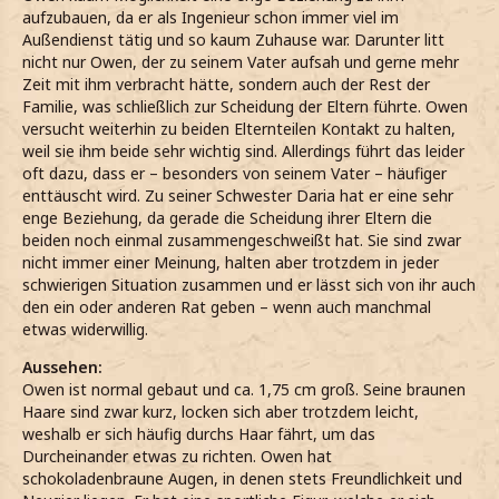
aufzubauen, da er als Ingenieur schon immer viel im
Außendienst tätig und so kaum Zuhause war. Darunter litt
nicht nur Owen, der zu seinem Vater aufsah und gerne mehr
Zeit mit ihm verbracht hätte, sondern auch der Rest der
Familie, was schließlich zur Scheidung der Eltern führte. Owen
versucht weiterhin zu beiden Elternteilen Kontakt zu halten,
weil sie ihm beide sehr wichtig sind. Allerdings führt das leider
oft dazu, dass er – besonders von seinem Vater – häufiger
enttäuscht wird. Zu seiner Schwester Daria hat er eine sehr
enge Beziehung, da gerade die Scheidung ihrer Eltern die
beiden noch einmal zusammengeschweißt hat. Sie sind zwar
nicht immer einer Meinung, halten aber trotzdem in jeder
schwierigen Situation zusammen und er lässt sich von ihr auch
den ein oder anderen Rat geben – wenn auch manchmal
etwas widerwillig.
Aussehen:
Owen ist normal gebaut und ca. 1,75 cm groß. Seine braunen
Haare sind zwar kurz, locken sich aber trotzdem leicht,
weshalb er sich häufig durchs Haar fährt, um das
Durcheinander etwas zu richten. Owen hat
schokoladenbraune Augen, in denen stets Freundlichkeit und