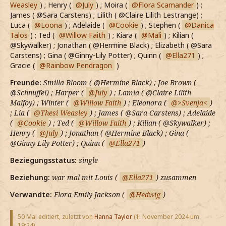
Weasley
) ; Henry (
July
) ; Moira (
Flora Scamander
) ;
James ( @Sara Carstens) ; Lilith ( @Claire Lilith Lestrange) ;
Luca (
Loona
) ; Adelaide (
Cookie
) ; Stephen (
Danica
Talos
) ; Ted (
Willow Faith
) ; Kiara (
Mali
) ; Kilian (
@Skywalker) ; Jonathan ( @Hermine Black) ; Elizabeth ( @Sara
Carstens) ; Gina ( @Ginny-Lily Potter) ; Quinn (
Ella271
) ;
Gracie (
Rainbow Pendragon
)
Freunde:
Smilla Bloom ( @Hermine Black) ; Joe Brown (
@Schnuffel) ; Harper (
July
) ; Lamia ( @Claire Lilith
Malfoy) ; Winter (
Willow Faith
) ; Eleonora (
>Svenja<
)
; Lia (
Thesi Weasley
) ; James ( @Sara Carstens) ; Adelaide
(
Cookie
) ; Ted (
Willow Faith
) ; Kilian ( @Skywalker) ;
Henry (
July
) ; Jonathan ( @Hermine Black) ; Gina (
@Ginny-Lily Potter) ; Quinn (
Ella271
)
Beziegungsstatus:
single
Beziehung:
war mal mit Louis (
Ella271
) zusammen
Verwandte:
Flora Emily Jackson (
Hedwig
)
50 Mal editiert, zuletzt von
Hanna Taylor
(
1. November 2024 um
19:24
)