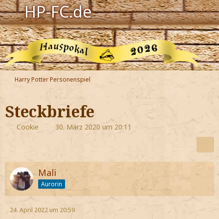
HP-FC.de
Navigation
Harry Potter
Der HP-FC
Harry Potter Personenspiel
Hogwarts
Steckbriefe
Zauberwelt
Cookie
30. März 2020 um 20:11
Willkommen
Mali
Jetzt Fanclub-Mitglied werden!
Aurorin
24. April 2022 um 20:59