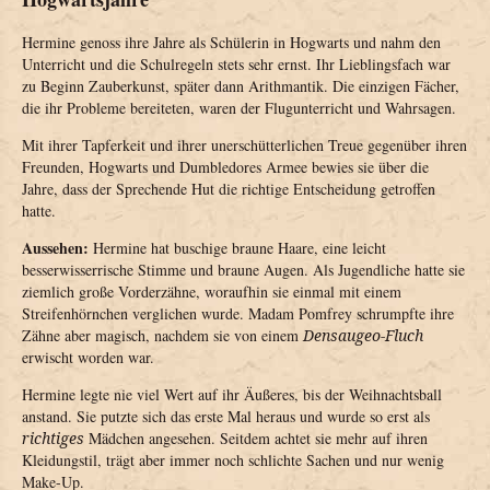
Hermine genoss ihre Jahre als Schülerin in Hogwarts und nahm den
Unterricht und die Schulregeln stets sehr ernst. Ihr Lieblingsfach war
zu Beginn Zauberkunst, später dann Arithmantik. Die einzigen Fächer,
die ihr Probleme bereiteten, waren der Flugunterricht und Wahrsagen.
Mit ihrer Tapferkeit und ihrer unerschütterlichen Treue gegenüber ihren
Freunden, Hogwarts und Dumbledores Armee bewies sie über die
Jahre, dass der Sprechende Hut die richtige Entscheidung getroffen
hatte.
Aussehen:
Hermine hat buschige braune Haare, eine leicht
besserwisserrische Stimme und braune Augen. Als Jugendliche hatte sie
ziemlich große Vorderzähne, woraufhin sie einmal mit einem
Streifenhörnchen verglichen wurde. Madam Pomfrey schrumpfte ihre
Zähne aber magisch, nachdem sie von einem
Densaugeo-Fluch
erwischt worden war.
Hermine legte nie viel Wert auf ihr Äußeres, bis der Weihnachtsball
anstand. Sie putzte sich das erste Mal heraus und wurde so erst als
richtiges
Mädchen angesehen. Seitdem achtet sie mehr auf ihren
Kleidungstil, trägt aber immer noch schlichte Sachen und nur wenig
Make-Up.