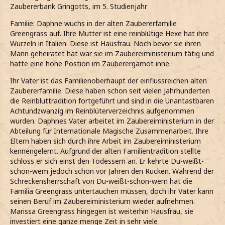
Zaubererbank Gringotts, im 5. Studienjahr
Familie: Daphne wuchs in der alten Zaubererfamilie
Greengrass auf. Ihre Mutter ist eine reinblütige Hexe hat ihre
Wurzeln in Italien. Diese ist Hausfrau. Noch bevor sie ihren
Mann geheiratet hat war sie im Zaubereiministerium tätig und
hatte eine hohe Postion im Zauberergamot inne.
Ihr Vater ist das Familienoberhaupt der einflussreichen alten
Zaubererfamilie. Diese haben schon seit vielen Jahrhunderten
die Reinbluttradition fortgeführt und sind in die Unantastbaren
Achtundzwanzig im Reinblüterverzeichnis aufgenommen
wurden. Daphnes Vater arbeitet im Zaubereiministerium in der
Abteilung für Internationale Magische Zusammenarbeit. Ihre
Eltern haben sich durch ihre Arbeit im Zaubereiministerium
kennengelernt. Aufgrund der alten Familientradition stellte
schloss er sich einst den Todessern an. Er kehrte Du-weißt-
schon-wem jedoch schon vor Jahren den Rücken. Während der
Schreckensherrschaft von Du-weißt-schon-wem hat die
Familia Greengrass untertauchen müssen, doch ihr Vater kann
seinen Beruf im Zaubereiministerium wieder aufnehmen.
Marissa Greengrass hingegen ist weiterhin Hausfrau, sie
investiert eine ganze menge Zeit in sehr viele