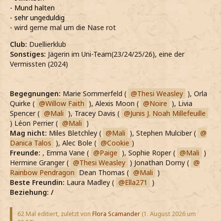
- Mund halten
- sehr ungeduldig
- wird gerne mal um die Nase rot
Club:
Duellierklub
Sonstiges:
Jägerin im Uni-Team(23/24/25/26), eine der
Vermissten (2024)
Begegnungen:
Marie Sommerfeld (
Thesi Weasley
), Orla
Quirke (
Willow Faith
), Alexis Moon (
Noire
), Livia
Spencer (
Mali
), Tracey Davis (
Junis J. Noah Millefeuille
) Léon Perrier (
Mali
)
Mag nicht:
Miles Bletchley (
Mali
), Stephen Mulciber (
Danica Talos
), Alec Bole (
Cookie
)
Freunde:
, Emma Vane (
Paige
), Sophie Roper (
Mali
)
Hermine Granger (
Thesi Weasley
) Jonathan Dorny (
Rainbow Pendragon
Dean Thomas (
Mali
)
Beste Freundin:
Laura Madley (
Ella271
)
Beziehung: /
62 Mal editiert, zuletzt von
Flora Scamander
(
1. August 2026 um