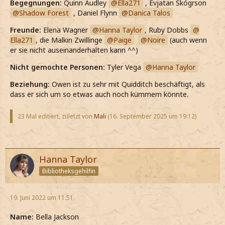
Begegnungen:
Quinn Audley
Ella271
, Évjatan Skógrson
Shadow Forest
, Daniel Flynn
Danica Talos
Freunde:
Elena Wagner
Hanna Taylor
, Ruby Dobbs
Ella271
, die Malkin Zwillinge
Paige
Noire
(auch wenn
er sie nicht auseinanderhalten kann ^^)
Nicht gemochte Personen:
Tyler Vega
Hanna Taylor
Beziehung:
Owen ist zu sehr mit Quidditch beschäftigt, als
dass er sich um so etwas auch noch kümmern könnte.
23 Mal editiert, zuletzt von
Mali
(
16. September 2025 um 19:12
)
Hanna Taylor
Bibliotheksgehilfin
19. Juni 2022 um 11:51
Name:
Bella Jackson