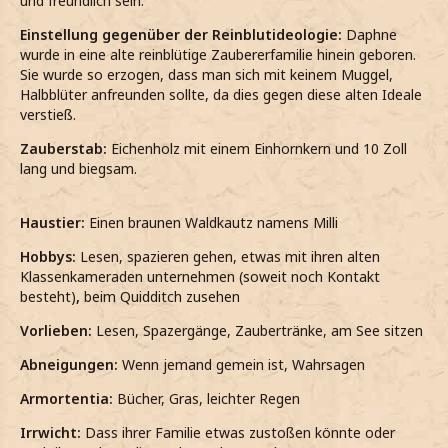
und freundlich sein.
Einstellung gegenüber der Reinblutideologie:
Daphne
wurde in eine alte reinblütige Zaubererfamilie hinein geboren.
Sie wurde so erzogen, dass man sich mit keinem Muggel,
Halbblüter anfreunden sollte, da dies gegen diese alten Ideale
verstieß.
Zauberstab:
Eichenholz mit einem Einhornkern und 10 Zoll
lang und biegsam.
Haustier:
Einen
braunen Waldkautz namens Milli
Hobbys:
Lesen, spazieren gehen, etwas mit ihren alten
Klassenkameraden unternehmen (soweit noch Kontakt
besteht)
,
beim Quidditch
zusehen
Vorlieben:
Lesen, Spazergänge, Zaubertränke, am See sitzen
Abneigungen:
Wenn jemand gemein ist, Wahrsagen
Armortentia:
Bücher, Gras, leichter Regen
Irrwicht:
Dass ihrer Familie etwas zustoßen könnte oder