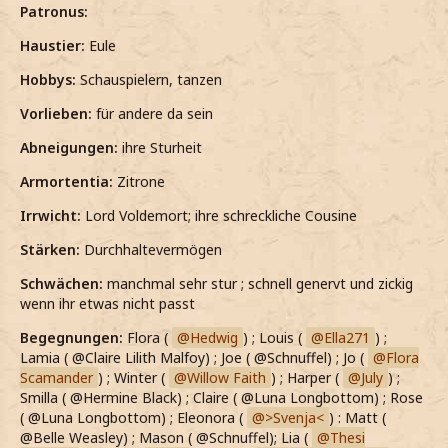
Patronus:
Haustier:
Eule
Hobbys:
Schauspielern, tanzen
Vorlieben:
für andere da sein
Abneigungen:
ihre Sturheit
Armortentia:
Zitrone
Irrwicht:
Lord Voldemort; ihre schreckliche Cousine
Stärken:
Durchhaltevermögen
Schwächen:
manchmal sehr stur ; schnell genervt und zickig
wenn ihr etwas nicht passt
Begegnungen:
Flora (
Hedwig
) ; Louis (
Ella271
) ;
Lamia ( @Claire Lilith Malfoy) ; Joe ( @Schnuffel) ; Jo (
Flora
Scamander
) ; Winter (
Willow Faith
) ; Harper (
July
) ;
Smilla ( @Hermine Black) ; Claire ( @Luna Longbottom) ; Rose
( @Luna Longbottom) ; Eleonora (
>Svenja<
) : Matt (
@Belle Weasley) ; Mason ( @Schnuffel); Lia (
Thesi