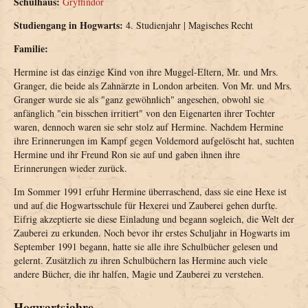
Schulhaus:
Gryffindor
Studiengang in Hogwarts:
4. Studienjahr | Magisches Recht
Familie:
Hermine ist das einzige Kind von ihre Muggel-Eltern, Mr. und Mrs.
Granger, die beide als Zahnärzte in London arbeiten. Von Mr. und Mrs.
Granger wurde sie als "ganz gewöhnlich" angesehen, obwohl sie
anfänglich "ein bisschen irritiert" von den Eigenarten ihrer Tochter
waren, dennoch waren sie sehr stolz auf Hermine. Nachdem Hermine
ihre Erinnerungen im Kampf gegen Voldemord aufgelöscht hat, suchten
Hermine und ihr Freund Ron sie auf und gaben ihnen ihre
Erinnerungen wieder zurück.
Im Sommer 1991 erfuhr Hermine überraschend, dass sie eine Hexe ist
und auf die Hogwartsschule für Hexerei und Zauberei gehen durfte.
Eifrig akzeptierte sie diese Einladung und begann sogleich, die Welt der
Zauberei zu erkunden. Noch bevor ihr erstes Schuljahr in Hogwarts im
September 1991 begann, hatte sie alle ihre Schulbücher gelesen und
gelernt. Zusätzlich zu ihren Schulbüchern las Hermine auch viele
andere Bücher, die ihr halfen, Magie und Zauberei zu verstehen.
Hogwartsjahre