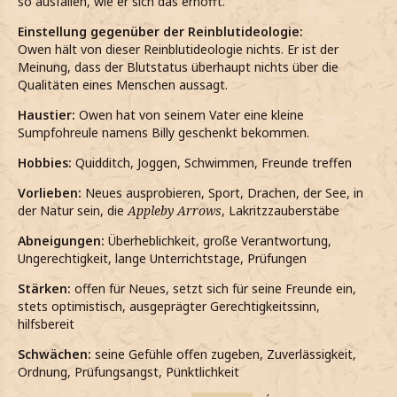
so ausfallen, wie er sich das erhofft.
Einstellung gegenüber der Reinblutideologie:
Owen hält von dieser Reinblutideologie nichts. Er ist der
Meinung, dass der Blutstatus überhaupt nichts über die
Qualitäten eines Menschen aussagt.
Haustier:
Owen hat von seinem Vater eine kleine
Sumpfohreule namens Billy geschenkt bekommen.
Hobbies:
Quidditch, Joggen, Schwimmen, Freunde treffen
Vorlieben:
Neues ausprobieren, Sport, Drachen, der See, in
der Natur sein, die
Appleby Arrows
, Lakritzzauberstäbe
Abneigungen:
Überheblichkeit, große Verantwortung,
Ungerechtigkeit, lange Unterrichtstage, Prüfungen
Stärken:
offen für Neues, setzt sich für seine Freunde ein,
stets optimistisch, ausgeprägter Gerechtigkeitssinn,
hilfsbereit
Schwächen:
seine Gefühle offen zugeben, Zuverlässigkeit,
Ordnung, Prüfungsangst, Pünktlichkeit