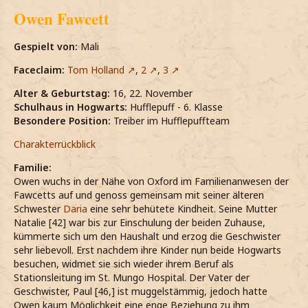
Owen Fawcett
Gespielt von:
Mali
Faceclaim:
Tom Holland
,
2
,
3
Alter & Geburtstag:
16, 22. November
Schulhaus in Hogwarts:
Hufflepuff - 6. Klasse
Besondere Position:
Treiber im Hufflepuffteam
Charakterrückblick
Familie:
Owen wuchs in der Nähe von Oxford im Familienanwesen der
Fawcetts auf und genoss gemeinsam mit seiner älteren
Schwester
Daria
eine sehr behütete Kindheit. Seine Mutter
Natalie [42] war bis zur Einschulung der beiden Zuhause,
kümmerte sich um den Haushalt und erzog die Geschwister
sehr liebevoll. Erst nachdem ihre Kinder nun beide Hogwarts
besuchen, widmet sie sich wieder ihrem Beruf als
Stationsleitung im St. Mungo Hospital. Der Vater der
Geschwister, Paul [46,] ist muggelstämmig, jedoch hatte
Owen kaum Möglichkeit eine enge Beziehung zu ihm