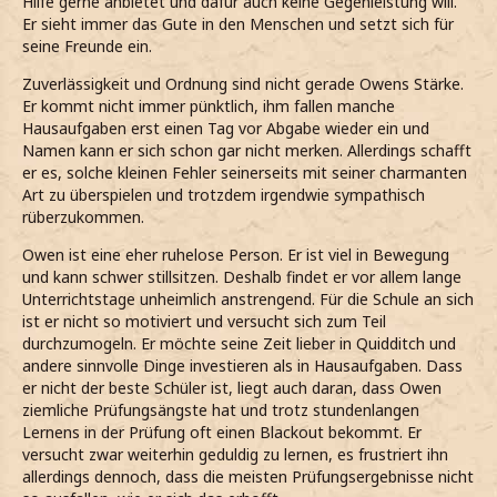
Hilfe gerne anbietet und dafür auch keine Gegenleistung will.
Er sieht immer das Gute in den Menschen und setzt sich für
seine Freunde ein.
Zuverlässigkeit und Ordnung sind nicht gerade Owens Stärke.
Er kommt nicht immer pünktlich, ihm fallen manche
Hausaufgaben erst einen Tag vor Abgabe wieder ein und
Namen kann er sich schon gar nicht merken. Allerdings schafft
er es, solche kleinen Fehler seinerseits mit seiner charmanten
Art zu überspielen und trotzdem irgendwie sympathisch
rüberzukommen.
Owen ist eine eher ruhelose Person. Er ist viel in Bewegung
und kann schwer stillsitzen. Deshalb findet er vor allem lange
Unterrichtstage unheimlich anstrengend. Für die Schule an sich
ist er nicht so motiviert und versucht sich zum Teil
durchzumogeln. Er möchte seine Zeit lieber in Quidditch und
andere sinnvolle Dinge investieren als in Hausaufgaben. Dass
er nicht der beste Schüler ist, liegt auch daran, dass Owen
ziemliche Prüfungsängste hat und trotz stundenlangen
Lernens in der Prüfung oft einen Blackout bekommt. Er
versucht zwar weiterhin geduldig zu lernen, es frustriert ihn
allerdings dennoch, dass die meisten Prüfungsergebnisse nicht