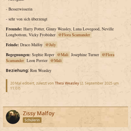
- Besserwisserin
- sehr von sich überzeugt
Freunde:
Harry Potter, Ginny Weasley, Luna Lovegood, Neville
Longbottom, Vicky Frobisher
Flora Scamander
Feinde:
Draco Malfoy
July
Begegnungen:
Sophie Roper
Mali
Josephine Turner
Flora
Scamander
Leon Perrier
Mali
Beziehung:
Ron Weasley
20 Mal editiert, zuletzt von
Thesi Weasley
(
2. September 2025 um
11:07
)
Zissy Malfoy
Schülerin