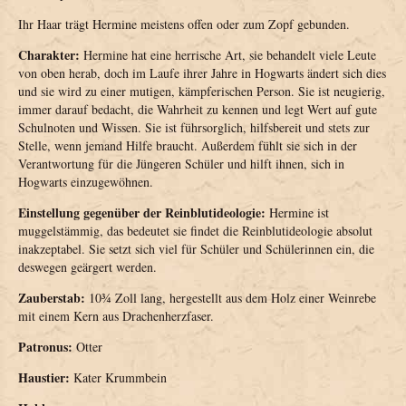
Ihr Haar trägt Hermine meistens offen oder zum Zopf gebunden.
Charakter:
Hermine hat eine herrische Art, sie behandelt viele Leute
von oben herab, doch im Laufe ihrer Jahre in Hogwarts ändert sich dies
und sie wird zu einer mutigen, kämpferischen Person. Sie ist neugierig,
immer darauf bedacht, die Wahrheit zu kennen und legt Wert auf gute
Schulnoten und Wissen. Sie ist führsorglich, hilfsbereit und stets zur
Stelle, wenn jemand Hilfe braucht. Außerdem fühlt sie sich in der
Verantwortung für die Jüngeren Schüler und hilft ihnen, sich in
Hogwarts einzugewöhnen.
Einstellung gegenüber der Reinblutideologie:
Hermine ist
muggelstämmig, das bedeutet sie findet die Reinblutideologie absolut
inakzeptabel. Sie setzt sich viel für Schüler und Schülerinnen ein, die
deswegen geärgert werden.
Zauberstab:
10¾ Zoll lang, hergestellt aus dem Holz einer Weinrebe
mit einem Kern aus Drachenherzfaser.
Patronus:
Otter
Haustier:
Kater Krummbein