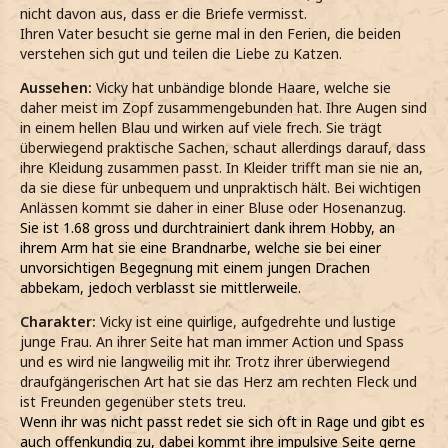
nicht davon aus, dass er die Briefe vermisst.
Ihren Vater besucht sie gerne mal in den Ferien, die beiden
verstehen sich gut und teilen die Liebe zu Katzen.
Aussehen:
Vicky hat unbändige blonde Haare, welche sie
daher meist im Zopf zusammengebunden hat. Ihre Augen sind
in einem hellen Blau und wirken auf viele frech. Sie trägt
überwiegend praktische Sachen, schaut allerdings darauf, dass
ihre Kleidung zusammen passt. In Kleider trifft man sie nie an,
da sie diese für unbequem und unpraktisch hält. Bei wichtigen
Anlässen kommt sie daher in einer Bluse oder Hosenanzug.
Sie ist 1.68 gross und durchtrainiert dank ihrem Hobby, an
ihrem Arm hat sie eine Brandnarbe, welche sie bei einer
unvorsichtigen Begegnung mit einem jungen Drachen
abbekam, jedoch verblasst sie mittlerweile.
Charakter:
Vicky ist eine quirlige, aufgedrehte und lustige
junge Frau. An ihrer Seite hat man immer Action und Spass
und es wird nie langweilig mit ihr. Trotz ihrer überwiegend
draufgängerischen Art hat sie das Herz am rechten Fleck und
ist Freunden gegenüber stets treu
.
Wenn ihr was nicht passt redet sie sich oft in Rage und gibt es
auch offenkundig zu, dabei kommt ihre impulsive Seite gerne