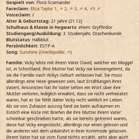
Gespielt von:
Flora Scamander
Faceclaim:
Eliza Taylor 1,
2,
3,
4,
5
Voiceclaim: /
Alter & Geburtstag:
21 Jahre (21.12)
Schulhaus & Klasse in Hogwarts:
ehem. Gryffindor
Studiengang/Ausbildung:
3. Studienjahr,
Drachenkunde
Blutstatus:
Halbblut
Persönlichkeit:
ESTP-A
Song:
Sunshine (OneRepublic
)
Familie:
Vicky lebte mit ihrem Vater David, welcher ein Muggel
ist, in Schottland. Ihre Mutter hat Vicky nie kennengelernt, da
sie die Familie nach Vickys Geburt verlassen hat. Sie muss
allerdings eine Hexe gewesen sein, laut Erzählungen ihres
Vaters. Ansonsten hat ihr Vater selten ein Wort über ihre
Mutter verloren, lediglich erwähnt, dass sie nicht verheiratet
waren, hat er. Sie fehlt daher Vicky nicht wirklich im Leben.
Als sie von Zuhause auszog fand sie beim aufräumen im
Estrich eine Kiste mit Briefen die ihre Mutter ihrem Vater
scheinbar geschrieben hatte, als sie bereits getrennt waren,
diese hat Vicky eingesteckt, allerdings nur einen gelesen und
die anderen seit dem unberührt in ihrer Kommode gelassen.
Ihrem Vater hat sie vom Fund nichts erzählt, geht aber auch