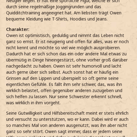
Neugier liegen. Er hat eine sportliche Figur, welche er sich
durch seine regelmäßige Joggingrunden und das
Quidditchtraining angeeignet hat. Am liebsten trägt Owen
bequeme Kleidung wie T-Shirts, Hoodies und Jeans.
Charakter:
Owen ist optimistisch, geduldig und nimmt das Leben nicht
ganz so ernst. Er ist neugierig und offen für alles, was er noch
nicht kennt und möchte so viel wie möglich ausprobieren.
Dadurch hat er sich schon das ein oder andere Mal etwas zu
übermütig in Dinge hineingestürzt, ohne vorher groß darüber
nachgedacht zu haben. Owen ist sehr humorvoll und lacht
auch gerne über sich selbst. Auch sonst hat er häufig ein
Grinsen auf den Lippen und überspielt so oft gerne seine
eigentlichen Gefühle. Es fällt ihm sehr schwer, das, was ihn
wirklich belastet, offen gegenüber anderen zuzugeben und
sich helfen zu lassen. Nur seine Schwester erkennt schnell,
was wirklich in ihm vorgeht.
Seine Gutwilligkeit und Hilfsbereitschaft meint er stets ehrlich
und versucht zu unterstützen, wo er kann. Dabei wird er auch
so manches Mal von anderen ausgenutzt, was ihn aber nicht
ganz so sehr stört. Owen sagt immer, dass er jedem seine