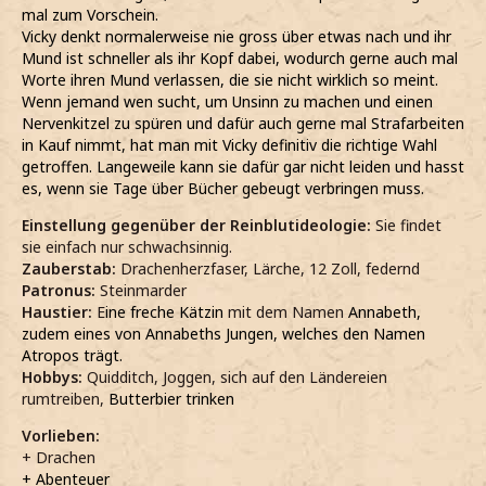
mal zum Vorschein.
Vicky denkt normalerweise nie gross über etwas nach und ihr
Mund ist schneller als ihr Kopf dabei, wodurch gerne auch mal
Worte ihren Mund verlassen, die sie nicht wirklich so meint.
Wenn jemand wen sucht, um Unsinn zu machen und einen
Nervenkitzel zu spüren und dafür auch gerne mal Strafarbeiten
in Kauf nimmt, hat man mit Vicky definitiv die richtige Wahl
getroffen. Langeweile kann sie dafür gar nicht leiden und hasst
es, wenn sie Tage über Bücher gebeugt verbringen muss.
Einstellung gegenüber der Reinblutideologie:
Sie findet
sie einfach nur schwachsinnig.
Zauberstab:
Drachenherzfaser, Lärche, 12 Zoll, federnd
Patronus:
Steinmarder
Haustier:
E
ine freche Kätzin
mit dem Namen
Annabeth,
zudem eines von Annabeths Jungen, welches den Namen
Atropos trägt.
Hobbys:
Quidditch, Joggen, sich auf den Ländereien
rumtreiben,
Butterbier trinken
Vorlieben:
+ Drachen
+ Abenteuer