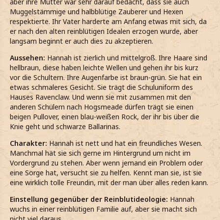
aber ihre Mutter war sehr darauf bedacht, dass sie auch
Muggelstämmige und halbblütige Zauberer und Hexen
respektierte. Ihr Vater harderte am Anfang etwas mit sich, da
er nach den alten reinblütigen Idealen erzogen wurde, aber
langsam beginnt er auch dies zu akzeptieren.
Aussehen:
Hannah ist zierlich und mittelgroß. Ihre Haare sind
hellbraun, diese haben leichte Wellen und gehen ihr bis kurz
vor die Schultern. Ihre Augenfarbe ist braun-grün. Sie hat ein
etwas schmaleres Gesicht. Sie trägt die Schuluniform des
Hauses Ravenclaw. Und wenn sie mit zusammen mit den
anderen Schülern nach Hogsmeade dürfen trägt sie einen
beigen Pullover, einen blau-weißen Rock, der ihr bis über die
Knie geht und schwarze Ballarinas.
Charakter:
Hannah ist nett und hat ein freundliches Wesen.
Manchmal hät sie sich gerne im Hintergrund um nicht im
Vordergrund zu stehen. Aber wenn jemand ein Problem oder
eine Sorge hat, versucht sie zu helfen. Kennt man sie, ist sie
eine wirklich tolle Freundin, mit der man über alles reden kann.
Einstellung gegenüber der Reinblutideologie:
Hannah
wuchs in einer reinblütigen Familie auf, aber sie macht sich
nicht viel daraus.