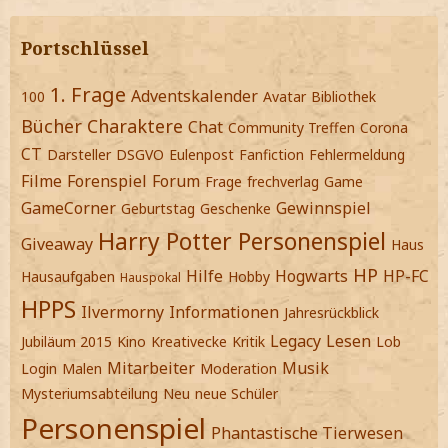
Portschlüssel
1. Frage
Adventskalender
100
Avatar
Bibliothek
Bücher
Charaktere
Chat
Community Treffen
Corona
CT
Darsteller
DSGVO
Eulenpost
Fanfiction
Fehlermeldung
Filme
Forenspiel
Forum
Frage
frechverlag
Game
GameCorner
Gewinnspiel
Geburtstag
Geschenke
Harry Potter Personenspiel
Giveaway
Haus
HP
Hilfe
Hogwarts
HP-FC
Hausaufgaben
Hobby
Hauspokal
HPPS
Ilvermorny
Informationen
Jahresrückblick
Legacy
Lesen
Jubiläum 2015
Kino
Kreativecke
Kritik
Lob
Mitarbeiter
Musik
Login
Malen
Moderation
Mysteriumsabteilung
Neu
neue Schüler
Personenspiel
Phantastische Tierwesen