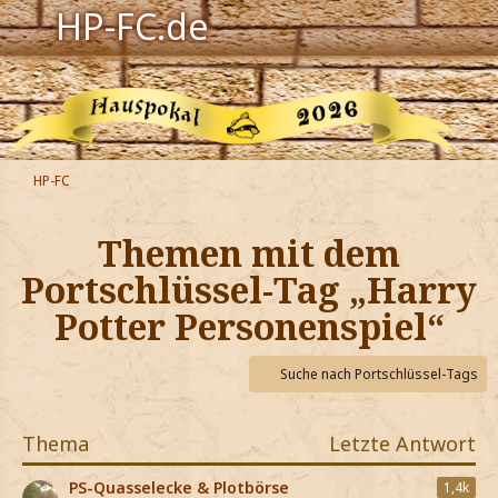
HP-FC.de
Navigation
Harry Potter
Der HP-FC
HP-FC
Hogwarts
Themen mit dem
Zauberwelt
Portschlüssel-Tag „Harry
Potter Personenspiel“
Willkommen
Suche nach Portschlüssel-Tags
Jetzt Fanclub-Mitglied werden!
Thema
Letzte Antwort
PS-Quasselecke & Plotbörse
1,4k