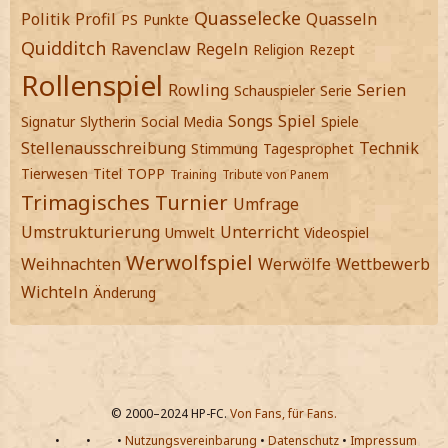
Quasselecke
Politik
Profil
Quasseln
PS
Punkte
Quidditch
Ravenclaw
Regeln
Religion
Rezept
Rollenspiel
Rowling
Serien
Schauspieler
Serie
Songs
Spiel
Signatur
Slytherin
Social Media
Spiele
Stellenausschreibung
Technik
Stimmung
Tagesprophet
Tierwesen
Titel
TOPP
Training
Tribute von Panem
Trimagisches Turnier
Umfrage
Umstrukturierung
Unterricht
Umwelt
Videospiel
Werwolfspiel
Weihnachten
Werwölfe
Wettbewerb
Wichteln
Änderung
© 2000–2024 HP-FC.
Von Fans, für Fans.
•
•
•
Nutzungsvereinbarung
•
Datenschutz
•
Impressum