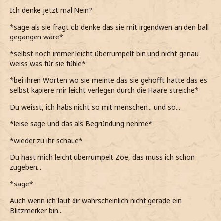
Ich denke jetzt mal Nein?
*wenn selbst Marie merkt was los ist, dann schon echt
heftigen Liebeskummer habe*
*sage als sie fragt ob denke das sie mit irgendwen an den ball
gegangen wäre*
*sonst niemand merkt was in mir vorgeht*
*selbst noch immer leicht überrumpelt bin und nicht genau
*meinen Skizzenbuch aus der Tasche hole*
weiss was für sie fühle*
*so durchblätter, dass er sieht, was bzw. wen ich fast
*bei ihren Worten wo sie meinte das sie gehofft hatte das es
immer gezeichnet habe, nämlich ihn*
selbst kapiere mir leicht verlegen durch die Haare streiche*
Du weisst, ich habs nicht so mit menschen... und so...
*leise sage und das als Begründung nehme*
*wieder zu ihr schaue*
Du hast mich leicht überrumpelt Zoe, das muss ich schon
zugeben...
*sage*
Auch wenn ich laut dir wahrscheinlich nicht gerade ein
Blitzmerker bin...