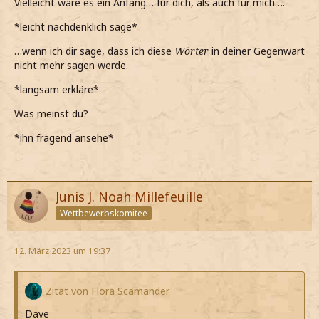
Vielleicht wäre es ein Anfang… für dich, als auch für mich….
*leicht nachdenklich sage*
…wenn ich dir sage, dass ich diese
Wörter
in deiner Gegenwart
nicht mehr sagen werde.
*langsam erkläre*
Was meinst du?
*ihn fragend ansehe*
Junis J. Noah Millefeuille
Wettbewerbskomitee
12. März 2023 um 19:37
Zitat von Flora Scamander
Dave