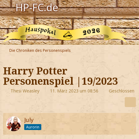
HP-FC.de
Navigation
Harry Potter
Der HP-FC
Die Chroniken des Personenspiels
Hogwarts
Harry Potter
Zauberwelt
Personenspiel |19/2023
Willkommen
Thesi Weasley
11. März 2023 um 08:56
Geschlossen
Jetzt Fanclub-Mitglied werden!
July
Aurorin