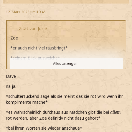
*ihn fragend ansehe*
12. März 2023 um 19:45
Zitat von Josie
Zoe
*er auch nicht viel rausbringt*
*seinem Blick ausweiche*
Alles anzeigen
Denkst du ich werde immer rot wenn mir jemand
Komplimente macht? Glaubst du wirklich ich würde mit
Dave
irgendeinem Freund als Begleitung zum Ball gehen?
na ja.
*leise frage*
*schulterzuckend sage als sie meint das sie rot wird wenn ihr
Ich habe gehofft, dass du es irgendwann von selbst
komplimente mache*
kapierst, aber das hast du nicht.
*es wahrscheinlich durchaus aus Mädchen gibt die bei
allem
*mit trockner Stimme erkläre*
rot werden, aber Zoe definitiv nicht dazu gehört*
Ich kann das so nicht mehr. Das macht mich fertig. Es
*bei ihren Worten sie wieder anschaue*
wirft mich einfach aus der Bahn.