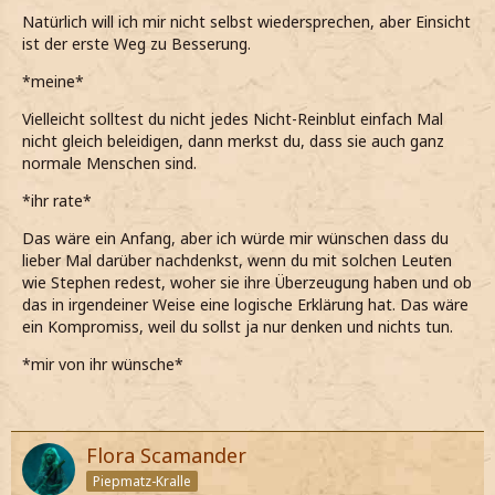
anspricht*
Natürlich will ich mir nicht selbst wiedersprechen, aber Einsicht
ist der erste Weg zu Besserung.
Du hast selbst gesagt, dass du nicht von mir erwarten
kannst, dass ich von jetzt auf gleich alles ablegen kann,
*meine*
was ich mein ganzes Leben lang vorgelebt bekommen
habe.
Vielleicht solltest du nicht jedes Nicht-Reinblut einfach Mal
nicht gleich beleidigen, dann merkst du, dass sie auch ganz
Ich weiß, dass du dich daran störst und dass es auch
normale Menschen sind.
öfters deswegen zu Auseinandersetzungen zwischen uns
kommen kann, aber es wäre dumm, zu sagen, dass ich
*ihr rate*
deswegen keine Beziehung mit dir führen möchte.
Das wäre ein Anfang, aber ich würde mir wünschen dass du
*ihm ernsthaft erkläre*
lieber Mal darüber nachdenkst, wenn du mit solchen Leuten
wie Stephen redest, woher sie ihre Überzeugung haben und ob
Vielleicht wäre es ein Anfang… für dich, als auch für mich….
das in irgendeiner Weise eine logische Erklärung hat. Das wäre
ein Kompromiss, weil du sollst ja nur denken und nichts tun.
*leicht nachdenklich sage*
*mir von ihr wünsche*
…wenn ich dir sage, dass ich diese
Wörter
in deiner
Gegenwart nicht mehr sagen werde.
*langsam erkläre*
Flora Scamander
Was meinst du?
Piepmatz-Kralle