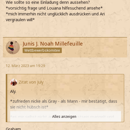
Wie sollte so eine Einladung denn aussehen?
*vorsichtig frage und Louana hilfesuchend ansehe*
*mich immerhin nicht unglücklich ausdrücken und Ari
vergraulen will*
Junis J. Noah Millefeuille
Wettbewerbskomitee
12. März 2023 um 19:29
Zitat von July
Aly.
*zufrieden nicke als Gray - als Mann - mir bestätigt, dass
sie nicht hübsch ist*
*es mir selbst nicht an Selbstbewusstsein mangelt und
Alles anzeigen
entsprechend auch sehr von mir selbst überzeugt bin*
Graham