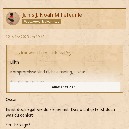
Junis J. Noah Millefeuille
Wettbewerbskomitee
12. März 2023 um 19:43
Zitat von Claire Lilith Malfoy
Lilith
Kompromisse sind nicht einseitig, Oscar.
*seufzend meine*
Alles anzeigen
Wir wollen doch beide etwas erreichen.
Oscar
*hinterherschiebe*
Es ist doch egal wie du sie nennst. Das wichtigste ist doch
*weiß, dass wir beide etwas möchten und das mit
was du denkst!
gegenseitiger Unterstützung erreichen können*
*zu ihr sage*
*erneut seufze, als der die Schlammblut-Geschichte