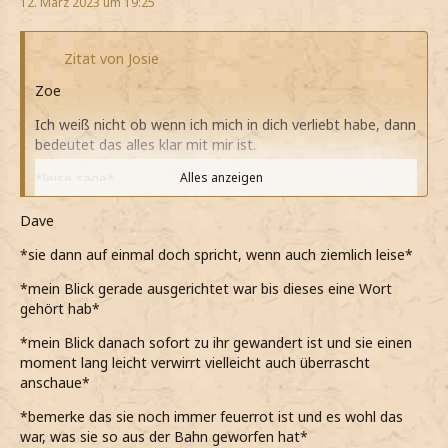
12. März 2023 um 19:25
Zitat von Josie
Zoe
Ich weiß nicht ob wenn ich mich in dich verliebt habe, dann
bedeutet das alles klar mit mir ist.
*leise sage*
Alles anzeigen
*aber an seinem Blick erkenne, dass er mich gehört hat*
Dave
*aber nicht ablesen kann, was das jetzt für ihn bedeutet*
*sie dann auf einmal doch spricht, wenn auch ziemlich leise*
*immernoch feuerrot und unglaublich nervös bin*
*mein Blick gerade ausgerichtet war bis dieses eine Wort
gehört hab*
*Marie mit ihren Tipps verfluchen kann*
*mein Blick danach sofort zu ihr gewandert ist und sie einen
moment lang leicht verwirrt vielleicht auch überrascht
anschaue*
*bemerke das sie noch immer feuerrot ist und es wohl das
war, was sie so aus der Bahn geworfen hat*