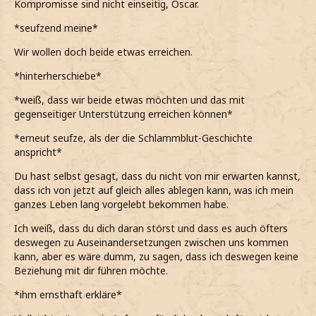
Kompromisse sind nicht einseitig, Oscar.
Oscar
*meine Augen verdrehe*
*seufzend meine*
Dann bist aber wohl eher du die Kompromisse schließen
Muss ich dich an deine Worte erinnern, dass man alles
Wir wollen doch beide etwas erreichen.
muss. Ich werde dir bei dem Thema nicht weiter entgegen
schaffen kann, wenn man auch
will?
komme.
*hinterherschiebe*
*ihn eindringlich frage und meine Hand auf seinen
*erhlich meine*
Oberschenkel lege*
*weiß, dass wir beide etwas möchten und das mit
gegenseitiger Unterstützung erreichen können*
Das ist doch schonmal gut.
Ich weiß, dass das ungewöhnlich von mir klingt, aber
ich glaube, dass du recht hattest mit des was du
*erneut seufze, als der die Schlammblut-Geschichte
*mich sehr darüber freue*
sagtest.
anspricht*
*meine Hand auf ihre lege*
*leise zu ihm meine*
Du hast selbst gesagt, dass du nicht von mir erwarten kannst,
Aber was ist damit dass du jeden zweiten Schüler als
dass ich von jetzt auf gleich alles ablegen kann, was ich mein
Das mit meinen Eltern, dass ich meine eigenen
Schlammblut beschimpfst?
ganzes Leben lang vorgelebt bekommen habe.
Entscheidungen selbst treffen soll und auch die
anderen Dinge, über die wir gesprochen haben.
*sie direkt frage*
Ich weiß, dass du dich daran störst und dass es auch öfters
deswegen zu Auseinandersetzungen zwischen uns kommen
*erkläre und ihn anlächel*
kann, aber es wäre dumm, zu sagen, dass ich deswegen keine
Beziehung mit dir führen möchte.
*ihm ernsthaft erkläre*