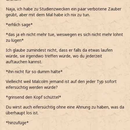
*es dennoch natürlich nochmal das i-Tüpfelchen ist, wenn
ein Mann mir das bestätigt*
Naja, ich habe zu Studienzwecken ein paar verbotene Zauber
geübt, aber mit dem Mal habe ich nix zu tun.
*dabei völlig übergehe, dass sein Tonfall sich gar nicht so
ernst angehört hat*
*erhlich sage*
*ihn entgeistert anstarre, als er plötzlich erzählt, was sein
*das ja eh nicht mehr tue, weswegen es sich nicht mehr lohnt
Studium so betrübt hat*
zu lügen*
Was? Dein Ernst? Wie kommen sie denn darauf?
Ich glaube zumindest nicht, dass er falls da etwas laufen
würde, sie irgendwo treffen würde, wo du jederzeit
Ich nehme an, dass du natürlich nicht so dumm warst,
auftauchen kannst.
richtig?
*ihn nicht für so dumm halte*
*abwartend frage, auch wenn mir sehr sicher bin, dass er
nichts damit zu tun hat*
Vielleicht weil Malcolm jemand ist auf den jeder Typ sofort
eifersüchtig werden würde?
*das Gerücht herumging, dass es irgendwelche Schüler
waren, die sich einen Scherz erlaubt haben*
*grinsend den Kopf schüttel*
*Graham außerdem bereits seit einigen Semestern VgddK
Du wirst auch eifersüchtig ohne eine Ahnung zu haben, was da
studiert, sodass nicht denke, dass er sowas tun würde*
überhaupt los ist.
Ts! Als ob ich es ihm so leicht machen würde. Und eine
*hinzufüge*
Cousine, echt jetzt? Hast du Tomaten auf den Augen?