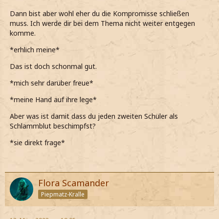
Dann bist aber wohl eher du die Kompromisse schließen
Muss ich dich an deine Worte erinnern, dass man alles
muss. Ich werde dir bei dem Thema nicht weiter entgegen
schaffen kann, wenn man auch
will?
komme.
*ihn eindringlich frage und meine Hand auf seinen
*erhlich meine*
Oberschenkel lege*
Das ist doch schonmal gut.
Ich weiß, dass das ungewöhnlich von mir klingt, aber ich
glaube, dass du recht hattest mit des was du sagtest.
*mich sehr darüber freue*
*leise zu ihm meine*
*meine Hand auf ihre lege*
Das mit meinen Eltern, dass ich meine eigenen
Aber was ist damit dass du jeden zweiten Schüler als
Entscheidungen selbst treffen soll und auch die anderen
Schlammblut beschimpfst?
Dinge, über die wir gesprochen haben.
*sie direkt frage*
*erkläre und ihn anlächel*
Flora Scamander
Piepmatz-Kralle