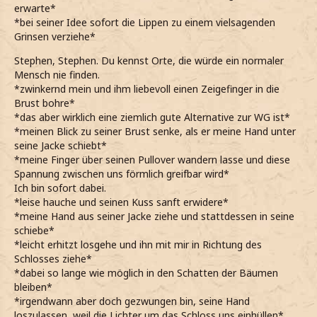
erwarte*
*bei seiner Idee sofort die Lippen zu einem vielsagenden
Grinsen verziehe*
Stephen, Stephen. Du kennst Orte, die würde ein normaler
Mensch nie finden.
*zwinkernd mein und ihm liebevoll einen Zeigefinger in die
Brust bohre*
*das aber wirklich eine ziemlich gute Alternative zur WG ist*
*meinen Blick zu seiner Brust senke, als er meine Hand unter
seine Jacke schiebt*
*meine Finger über seinen Pullover wandern lasse und diese
Spannung zwischen uns förmlich greifbar wird*
Ich bin sofort dabei.
*leise hauche und seinen Kuss sanft erwidere*
*meine Hand aus seiner Jacke ziehe und stattdessen in seine
schiebe*
*leicht erhitzt losgehe und ihn mit mir in Richtung des
Schlosses ziehe*
*dabei so lange wie möglich in den Schatten der Bäumen
bleiben*
*irgendwann aber doch gezwungen bin, seine Hand
loszulassen, weil die Lichter um das Schloss uns einhüllen*