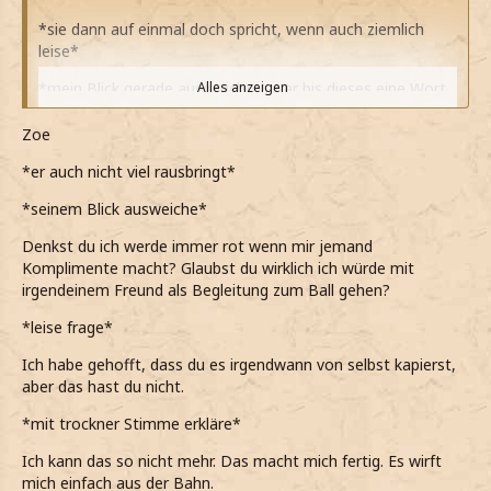
*sie dann auf einmal doch spricht, wenn auch ziemlich
leise*
*mein Blick gerade ausgerichtet war bis dieses eine Wort
Alles anzeigen
gehört hab*
Zoe
*mein Blick danach sofort zu ihr gewandert ist und sie
einen moment lang leicht verwirrt vielleicht auch
*er auch nicht viel rausbringt*
überrascht anschaue*
*seinem Blick ausweiche*
*bemerke das sie noch immer feuerrot ist und es wohl
Denkst du ich werde immer rot wenn mir jemand
das war, was sie so aus der Bahn geworfen hat*
Komplimente macht? Glaubst du wirklich ich würde mit
*mir selbst leider nichts schlaues einfällt was sagen
irgendeinem Freund als Begleitung zum Ball gehen?
könnte, was äusserlichst nervig finde*
*leise frage*
ähm... wow...
Ich habe gehofft, dass du es irgendwann von selbst kapierst,
*dann ziemlich knapp sage und mich wohl fast schon
aber das hast du nicht.
veflucht hätte für diese Worte*
*mit trockner Stimme erkläre*
*mir stattdessen leicht lässig (auch wenn das wohl gerade
Ich kann das so nicht mehr. Das macht mich fertig. Es wirft
tatsächlich nicht bin), durch die Haare streiche* *ehe
mich einfach aus der Bahn.
wieder zu Zoe schaue und sie anschaue*