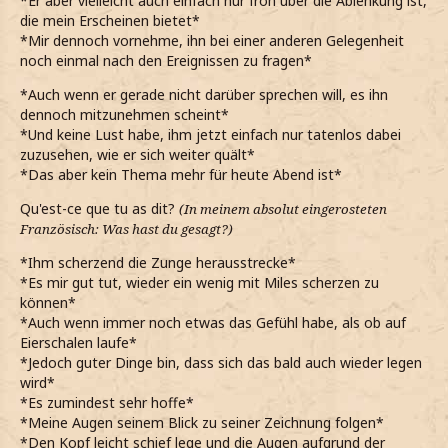
*Er aber vielleicht auch einfach nur froh über die Ablenkung ist,
die mein Erscheinen bietet*
*Mir dennoch vornehme, ihn bei einer anderen Gelegenheit
noch einmal nach den Ereignissen zu fragen*
*Auch wenn er gerade nicht darüber sprechen will, es ihn
dennoch mitzunehmen scheint*
*Und keine Lust habe, ihm jetzt einfach nur tatenlos dabei
zuzusehen, wie er sich weiter quält*
*Das aber kein Thema mehr für heute Abend ist*
Qu'est-ce que tu as dit?
(In meinem absolut eingerosteten
Französisch: Was hast du gesagt?)
*Ihm scherzend die Zunge herausstrecke*
*Es mir gut tut, wieder ein wenig mit Miles scherzen zu
können*
*Auch wenn immer noch etwas das Gefühl habe, als ob auf
Eierschalen laufe*
*Jedoch guter Dinge bin, dass sich das bald auch wieder legen
wird*
*Es zumindest sehr hoffe*
*Meine Augen seinem Blick zu seiner Zeichnung folgen*
*Den Kopf leicht schief lege und die Augen aufgrund der