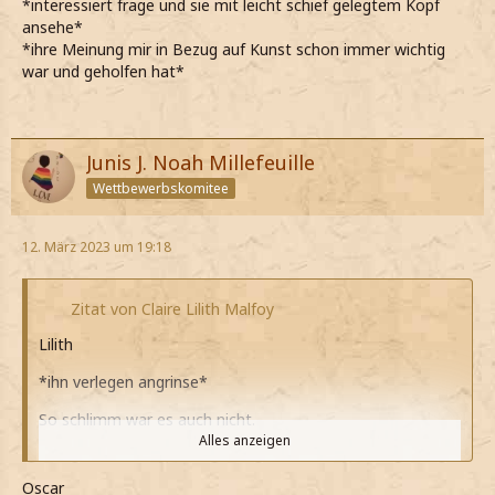
*interessiert frage und sie mit leicht schief gelegtem Kopf
ansehe*
*ihre Meinung mir in Bezug auf Kunst schon immer wichtig
war und geholfen hat*
Junis J. Noah Millefeuille
Wettbewerbskomitee
12. März 2023 um 19:18
Zitat von Claire Lilith Malfoy
Lilith
*ihn verlegen angrinse*
So schlimm war es auch nicht.
Alles anzeigen
*meine*
Oscar
*meine Augen verdrehe*