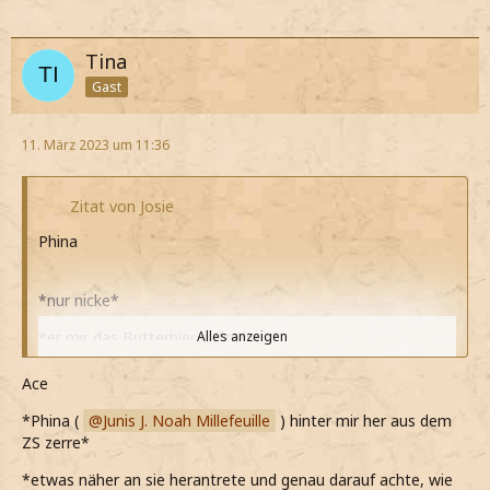
Tina
Gast
11. März 2023 um 11:36
Zitat von Josie
Phina
*nur nicke*
*er mir das Butterbier aufzwingt*
Alles anzeigen
Was soll das?
Ace
*nach dem ich gezwungenermaßen ein paar Schlucke
*Phina (
Junis J. Noah Millefeuille
) hinter mir her aus dem
getrunken habe zische*
ZS zerre*
*die Hälfte jetzt leer ist*
*etwas näher an sie herantrete und genau darauf achte, wie