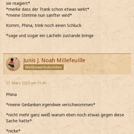
sie reagiert*
*mich etwas befangen fühle*
*merke dass der Trank schon etwas wirkt*
*meine Stimme nun sanfter wird*
*das ganze gar nicht Mal mehr so schlimm finde*
Komm, Phina, trink noch einen Schluck
*Ace ja nicht die schlechteste Partie ist um solche
Spielchen zu machen *
*sage und sogar ein Lächeln zustande bringe
*erschrocken von meinen eigenen Gedanken bin*
Was hast du mit mir gemacht?
Junis J. Noah Millefeuille
*ihn wütend frage*
Wettbewerbskomitee
*mir Mühe geben einen klaren Kopf zu behalten*
*mich im ZS vor Ace verstecke* :D
11. März 2023 um 11:41
Phina
*meine Gedanken irgendwie verschwommen*
*nicht mehr ganz weiß warum eben noch etwas gegen diese
Sache hatte*
*nicke*