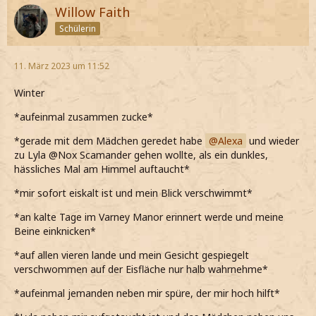
*noch einen Schluck trinke*
Willow Faith
Schülerin
*den Becher fallen lasse als sehe wie das dunkle Mal am
Himmel erscheint*
11. März 2023 um 11:52
*mich instinktiv an Ace fest kralle*
Winter
*ihn anschaue*
*aufeinmal zusammen zucke*
*er echt schöne Augen hat*
*gerade mit dem Mädchen geredet habe
Alexa
und wieder
*aber irgendwas nicht stimmt*
zu Lyla @Nox Scamander gehen wollte, als ein dunkles,
hässliches Mal am Himmel auftaucht*
*mir sofort eiskalt ist und mein Blick verschwimmt*
*an kalte Tage im Varney Manor erinnert werde und meine
Beine einknicken*
*auf allen vieren lande und mein Gesicht gespiegelt
verschwommen auf der Eisfläche nur halb wahrnehme*
*aufeinmal jemanden neben mir spüre, der mir hoch hilft*