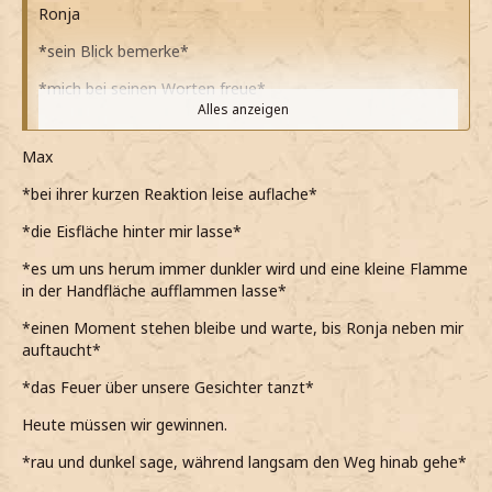
Ronja
*sein Blick bemerke*
*mich bei seinen Worten freue*
Alles anzeigen
Na endlich.
Max
*im Warten nie gut war*
*bei ihrer kurzen Reaktion leise auflache*
*ihm folge*
*die Eisfläche hinter mir lasse*
*er ihn den Wald einbiegt*
*es um uns herum immer dunkler wird und eine kleine Flamme
*echt gespannt auf den Plan bin*
in der Handfläche aufflammen lasse*
*noch gespannter bin ob alles klappt*
*einen Moment stehen bleibe und warte, bis Ronja neben mir
auftaucht*
*erstmal mit Max in den ZS gehe*
*das Feuer über unsere Gesichter tanzt*
Heute müssen wir gewinnen.
*rau und dunkel sage, während langsam den Weg hinab gehe*