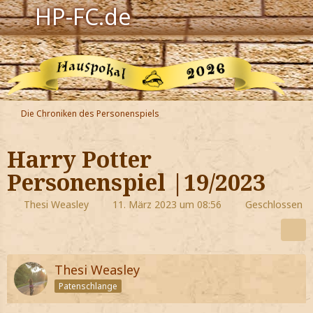
HP-FC.de
Navigation
Harry Potter
Der HP-FC
Die Chroniken des Personenspiels
Hogwarts
Harry Potter
Zauberwelt
Personenspiel |19/2023
Willkommen
Thesi Weasley
11. März 2023 um 08:56
Geschlossen
Jetzt Fanclub-Mitglied werden!
Thesi Weasley
Patenschlange