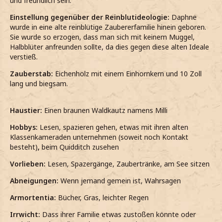
und freundlich sein.
Einstellung gegenüber der Reinblutideologie:
Daphne
wurde in eine alte reinblütige Zaubererfamilie hinein geboren.
Sie wurde so erzogen, dass man sich mit keinem Muggel,
Halbblüter anfreunden sollte, da dies gegen diese alten Ideale
verstieß.
Zauberstab:
Eichenholz mit einem Einhornkern und 10 Zoll
lang und biegsam.
Haustier:
Einen
braunen Waldkautz namens Milli
Hobbys:
Lesen, spazieren gehen, etwas mit ihren alten
Klassenkameraden unternehmen (soweit noch Kontakt
besteht)
,
beim Quidditch
zusehen
Vorlieben:
Lesen, Spazergänge, Zaubertränke, am See sitzen
Abneigungen:
Wenn jemand gemein ist, Wahrsagen
Armortentia:
Bücher, Gras, leichter Regen
Irrwicht:
Dass ihrer Familie etwas zustoßen könnte oder