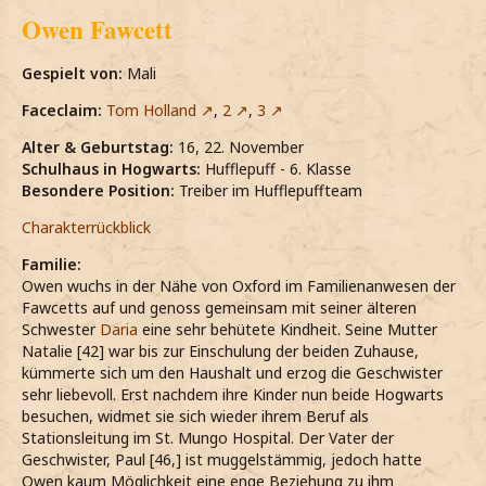
Owen Fawcett
Gespielt von:
Mali
Faceclaim:
Tom Holland
,
2
,
3
Alter & Geburtstag:
16, 22. November
Schulhaus in Hogwarts:
Hufflepuff - 6. Klasse
Besondere Position:
Treiber im Hufflepuffteam
Charakterrückblick
Familie:
Owen wuchs in der Nähe von Oxford im Familienanwesen der
Fawcetts auf und genoss gemeinsam mit seiner älteren
Schwester
Daria
eine sehr behütete Kindheit. Seine Mutter
Natalie [42] war bis zur Einschulung der beiden Zuhause,
kümmerte sich um den Haushalt und erzog die Geschwister
sehr liebevoll. Erst nachdem ihre Kinder nun beide Hogwarts
besuchen, widmet sie sich wieder ihrem Beruf als
Stationsleitung im St. Mungo Hospital. Der Vater der
Geschwister, Paul [46,] ist muggelstämmig, jedoch hatte
Owen kaum Möglichkeit eine enge Beziehung zu ihm