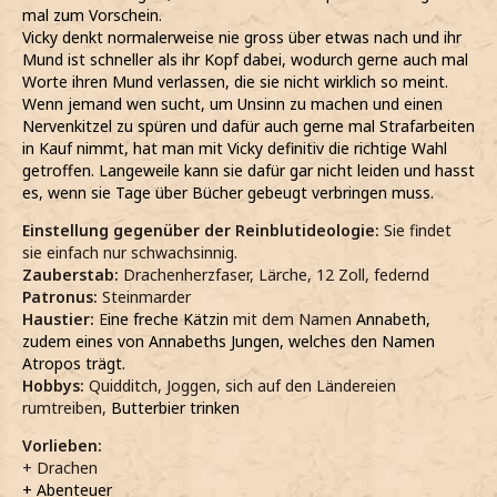
mal zum Vorschein.
Vicky denkt normalerweise nie gross über etwas nach und ihr
Mund ist schneller als ihr Kopf dabei, wodurch gerne auch mal
Worte ihren Mund verlassen, die sie nicht wirklich so meint.
Wenn jemand wen sucht, um Unsinn zu machen und einen
Nervenkitzel zu spüren und dafür auch gerne mal Strafarbeiten
in Kauf nimmt, hat man mit Vicky definitiv die richtige Wahl
getroffen. Langeweile kann sie dafür gar nicht leiden und hasst
es, wenn sie Tage über Bücher gebeugt verbringen muss.
Einstellung gegenüber der Reinblutideologie:
Sie findet
sie einfach nur schwachsinnig.
Zauberstab:
Drachenherzfaser, Lärche, 12 Zoll, federnd
Patronus:
Steinmarder
Haustier:
E
ine freche Kätzin
mit dem Namen
Annabeth,
zudem eines von Annabeths Jungen, welches den Namen
Atropos trägt.
Hobbys:
Quidditch, Joggen, sich auf den Ländereien
rumtreiben,
Butterbier trinken
Vorlieben:
+ Drachen
+ Abenteuer