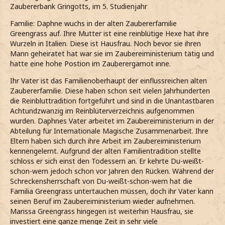
Zaubererbank Gringotts, im 5. Studienjahr
Familie: Daphne wuchs in der alten Zaubererfamilie
Greengrass auf. Ihre Mutter ist eine reinblütige Hexe hat ihre
Wurzeln in Italien. Diese ist Hausfrau. Noch bevor sie ihren
Mann geheiratet hat war sie im Zaubereiministerium tätig und
hatte eine hohe Postion im Zauberergamot inne.
Ihr Vater ist das Familienoberhaupt der einflussreichen alten
Zaubererfamilie. Diese haben schon seit vielen Jahrhunderten
die Reinbluttradition fortgeführt und sind in die Unantastbaren
Achtundzwanzig im Reinblüterverzeichnis aufgenommen
wurden. Daphnes Vater arbeitet im Zaubereiministerium in der
Abteilung für Internationale Magische Zusammenarbeit. Ihre
Eltern haben sich durch ihre Arbeit im Zaubereiministerium
kennengelernt. Aufgrund der alten Familientradition stellte
schloss er sich einst den Todessern an. Er kehrte Du-weißt-
schon-wem jedoch schon vor Jahren den Rücken. Während der
Schreckensherrschaft von Du-weißt-schon-wem hat die
Familia Greengrass untertauchen müssen, doch ihr Vater kann
seinen Beruf im Zaubereiministerium wieder aufnehmen.
Marissa Greengrass hingegen ist weiterhin Hausfrau, sie
investiert eine ganze menge Zeit in sehr viele