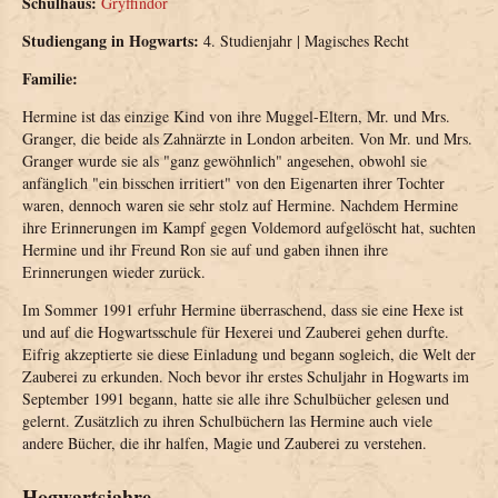
Schulhaus:
Gryffindor
Studiengang in Hogwarts:
4. Studienjahr | Magisches Recht
Familie:
Hermine ist das einzige Kind von ihre Muggel-Eltern, Mr. und Mrs.
Granger, die beide als Zahnärzte in London arbeiten. Von Mr. und Mrs.
Granger wurde sie als "ganz gewöhnlich" angesehen, obwohl sie
anfänglich "ein bisschen irritiert" von den Eigenarten ihrer Tochter
waren, dennoch waren sie sehr stolz auf Hermine. Nachdem Hermine
ihre Erinnerungen im Kampf gegen Voldemord aufgelöscht hat, suchten
Hermine und ihr Freund Ron sie auf und gaben ihnen ihre
Erinnerungen wieder zurück.
Im Sommer 1991 erfuhr Hermine überraschend, dass sie eine Hexe ist
und auf die Hogwartsschule für Hexerei und Zauberei gehen durfte.
Eifrig akzeptierte sie diese Einladung und begann sogleich, die Welt der
Zauberei zu erkunden. Noch bevor ihr erstes Schuljahr in Hogwarts im
September 1991 begann, hatte sie alle ihre Schulbücher gelesen und
gelernt. Zusätzlich zu ihren Schulbüchern las Hermine auch viele
andere Bücher, die ihr halfen, Magie und Zauberei zu verstehen.
Hogwartsjahre