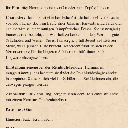
Ihr Haar trägt Hermine meistens offen oder zum Zopf gebunden.
Charakter:
Hermine hat eine herrische Art, sie behandelt viele Leute
von oben herab, doch im Laufe ihrer Jahre in Hogwarts ändert sich dies
und sie wird zu einer mutigen, kämpferischen Person. Sie ist neugierig,
immer darauf bedacht, die Wahrheit zu kennen und legt Wert auf gute
Schulnoten und Wissen. Sie ist führsorglich, hilfsbereit und stets zur
Stelle, wenn jemand Hilfe braucht. Außerdem fühlt sie sich in der
Verantwortung für die Jüngeren Schüler und hilft ihnen, sich in
Hogwarts einzugewöhnen.
Einstellung gegenüber der Reinblutideologie:
Hermine ist
muggelstämmig, das bedeutet sie findet die Reinblutideologie absolut
inakzeptabel. Sie setzt sich viel für Schüler und Schülerinnen ein, die
deswegen geärgert werden.
Zauberstab:
10¾ Zoll lang, hergestellt aus dem Holz einer Weinrebe
mit einem Kern aus Drachenherzfaser.
Patronus:
Otter
Haustier:
Kater Krummbein