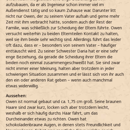
aufzubauen, da er als Ingenieur schon immer viel im
Außendienst tätig und so kaum Zuhause war. Darunter litt
nicht nur Owen, der zu seinem Vater aufsah und gerne mehr
Zeit mit ihm verbracht hätte, sondern auch der Rest der
Familie, was schließlich zur Scheidung der Eltern führte. Owen
versucht weiterhin zu beiden Elternteilen Kontakt zu halten,
weil sie ihm beide sehr wichtig sind. Allerdings führt das leider
oft dazu, dass er – besonders von seinem Vater – häufiger
enttäuscht wird. Zu seiner Schwester Daria hat er eine sehr
enge Beziehung, da gerade die Scheidung ihrer Eltern die
beiden noch einmal zusammengeschweißt hat. Sie sind zwar
nicht immer einer Meinung, halten aber trotzdem in jeder
schwierigen Situation zusammen und er lässt sich von ihr auch
den ein oder anderen Rat geben – wenn auch manchmal
etwas widerwillig.
Aussehen:
Owen ist normal gebaut und ca. 1,75 cm groß. Seine braunen
Haare sind zwar kurz, locken sich aber trotzdem leicht,
weshalb er sich häufig durchs Haar fährt, um das
Durcheinander etwas zu richten. Owen hat
schokoladenbraune Augen, in denen stets Freundlichkeit und