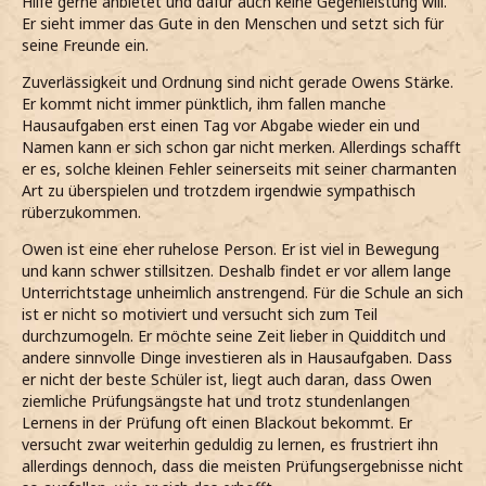
Hilfe gerne anbietet und dafür auch keine Gegenleistung will.
Er sieht immer das Gute in den Menschen und setzt sich für
seine Freunde ein.
Zuverlässigkeit und Ordnung sind nicht gerade Owens Stärke.
Er kommt nicht immer pünktlich, ihm fallen manche
Hausaufgaben erst einen Tag vor Abgabe wieder ein und
Namen kann er sich schon gar nicht merken. Allerdings schafft
er es, solche kleinen Fehler seinerseits mit seiner charmanten
Art zu überspielen und trotzdem irgendwie sympathisch
rüberzukommen.
Owen ist eine eher ruhelose Person. Er ist viel in Bewegung
und kann schwer stillsitzen. Deshalb findet er vor allem lange
Unterrichtstage unheimlich anstrengend. Für die Schule an sich
ist er nicht so motiviert und versucht sich zum Teil
durchzumogeln. Er möchte seine Zeit lieber in Quidditch und
andere sinnvolle Dinge investieren als in Hausaufgaben. Dass
er nicht der beste Schüler ist, liegt auch daran, dass Owen
ziemliche Prüfungsängste hat und trotz stundenlangen
Lernens in der Prüfung oft einen Blackout bekommt. Er
versucht zwar weiterhin geduldig zu lernen, es frustriert ihn
allerdings dennoch, dass die meisten Prüfungsergebnisse nicht