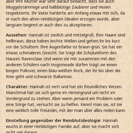
aber ihre Mutter war sehr darauf bedacht, dass sie auch
Muggelstämmige und halbblütige Zauberer und Hexen
respektierte. Ihr Vater harderte am Anfang etwas mit sich, da
er nach den alten reinblütigen Idealen erzogen wurde, aber
langsam beginnt er auch dies zu akzeptieren.
Aussehen:
Hannah ist zierlich und mittelgroß. Ihre Haare sind
hellbraun, diese haben leichte Wellen und gehen ihr bis kurz
vor die Schultern. Ihre Augenfarbe ist braun-grün. Sie hat ein
etwas schmaleres Gesicht. Sie trägt die Schuluniform des
Hauses Ravenclaw. Und wenn sie mit zusammen mit den
anderen Schülern nach Hogsmeade dürfen trägt sie einen
beigen Pullover, einen blau-weißen Rock, der ihr bis über die
Knie geht und schwarze Ballarinas.
Charakter:
Hannah ist nett und hat ein freundliches Wesen.
Manchmal hät sie sich gerne im Hintergrund um nicht im
Vordergrund zu stehen. Aber wenn jemand ein Problem oder
eine Sorge hat, versucht sie zu helfen. Kennt man sie, ist sie
eine wirklich tolle Freundin, mit der man über alles reden kann.
Einstellung gegenüber der Reinblutideologie:
Hannah
wuchs in einer reinblütigen Familie auf, aber sie macht sich
nicht viel daraus.