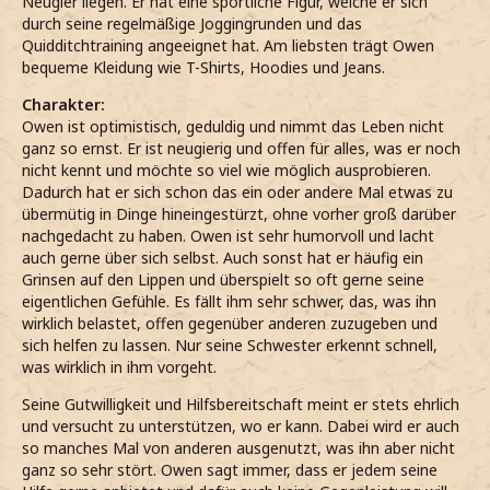
Neugier liegen. Er hat eine sportliche Figur, welche er sich
durch seine regelmäßige Joggingrunden und das
Quidditchtraining angeeignet hat. Am liebsten trägt Owen
bequeme Kleidung wie T-Shirts, Hoodies und Jeans.
Charakter:
Owen ist optimistisch, geduldig und nimmt das Leben nicht
ganz so ernst. Er ist neugierig und offen für alles, was er noch
nicht kennt und möchte so viel wie möglich ausprobieren.
Dadurch hat er sich schon das ein oder andere Mal etwas zu
übermütig in Dinge hineingestürzt, ohne vorher groß darüber
nachgedacht zu haben. Owen ist sehr humorvoll und lacht
auch gerne über sich selbst. Auch sonst hat er häufig ein
Grinsen auf den Lippen und überspielt so oft gerne seine
eigentlichen Gefühle. Es fällt ihm sehr schwer, das, was ihn
wirklich belastet, offen gegenüber anderen zuzugeben und
sich helfen zu lassen. Nur seine Schwester erkennt schnell,
was wirklich in ihm vorgeht.
Seine Gutwilligkeit und Hilfsbereitschaft meint er stets ehrlich
und versucht zu unterstützen, wo er kann. Dabei wird er auch
so manches Mal von anderen ausgenutzt, was ihn aber nicht
ganz so sehr stört. Owen sagt immer, dass er jedem seine