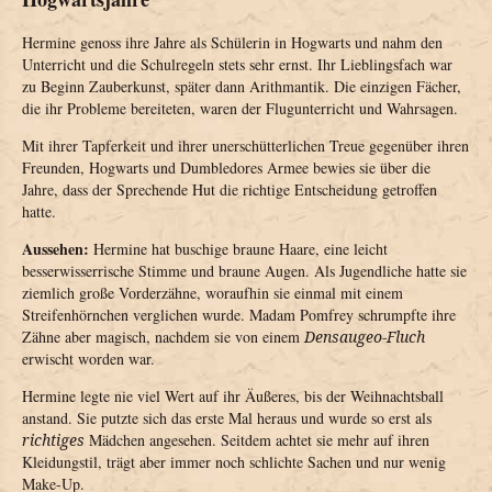
Hermine genoss ihre Jahre als Schülerin in Hogwarts und nahm den
Unterricht und die Schulregeln stets sehr ernst. Ihr Lieblingsfach war
zu Beginn Zauberkunst, später dann Arithmantik. Die einzigen Fächer,
die ihr Probleme bereiteten, waren der Flugunterricht und Wahrsagen.
Mit ihrer Tapferkeit und ihrer unerschütterlichen Treue gegenüber ihren
Freunden, Hogwarts und Dumbledores Armee bewies sie über die
Jahre, dass der Sprechende Hut die richtige Entscheidung getroffen
hatte.
Aussehen:
Hermine hat buschige braune Haare, eine leicht
besserwisserrische Stimme und braune Augen. Als Jugendliche hatte sie
ziemlich große Vorderzähne, woraufhin sie einmal mit einem
Streifenhörnchen verglichen wurde. Madam Pomfrey schrumpfte ihre
Zähne aber magisch, nachdem sie von einem
Densaugeo-Fluch
erwischt worden war.
Hermine legte nie viel Wert auf ihr Äußeres, bis der Weihnachtsball
anstand. Sie putzte sich das erste Mal heraus und wurde so erst als
richtiges
Mädchen angesehen. Seitdem achtet sie mehr auf ihren
Kleidungstil, trägt aber immer noch schlichte Sachen und nur wenig
Make-Up.