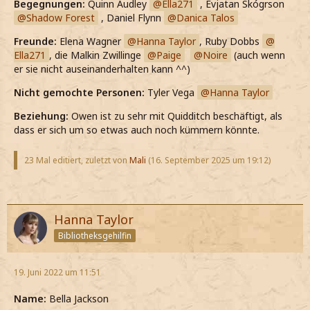
Begegnungen:
Quinn Audley
Ella271
, Évjatan Skógrson
Shadow Forest
, Daniel Flynn
Danica Talos
Freunde:
Elena Wagner
Hanna Taylor
, Ruby Dobbs
Ella271
, die Malkin Zwillinge
Paige
Noire
(auch wenn
er sie nicht auseinanderhalten kann ^^)
Nicht gemochte Personen:
Tyler Vega
Hanna Taylor
Beziehung:
Owen ist zu sehr mit Quidditch beschäftigt, als
dass er sich um so etwas auch noch kümmern könnte.
23 Mal editiert, zuletzt von
Mali
(
16. September 2025 um 19:12
)
Hanna Taylor
Bibliotheksgehilfin
19. Juni 2022 um 11:51
Name:
Bella Jackson