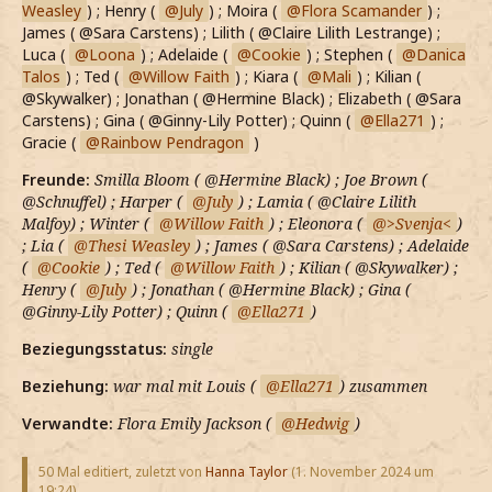
Weasley
) ; Henry (
July
) ; Moira (
Flora Scamander
) ;
James ( @Sara Carstens) ; Lilith ( @Claire Lilith Lestrange) ;
Luca (
Loona
) ; Adelaide (
Cookie
) ; Stephen (
Danica
Talos
) ; Ted (
Willow Faith
) ; Kiara (
Mali
) ; Kilian (
@Skywalker) ; Jonathan ( @Hermine Black) ; Elizabeth ( @Sara
Carstens) ; Gina ( @Ginny-Lily Potter) ; Quinn (
Ella271
) ;
Gracie (
Rainbow Pendragon
)
Freunde:
Smilla Bloom ( @Hermine Black) ; Joe Brown (
@Schnuffel) ; Harper (
July
) ; Lamia ( @Claire Lilith
Malfoy) ; Winter (
Willow Faith
) ; Eleonora (
>Svenja<
)
; Lia (
Thesi Weasley
) ; James ( @Sara Carstens) ; Adelaide
(
Cookie
) ; Ted (
Willow Faith
) ; Kilian ( @Skywalker) ;
Henry (
July
) ; Jonathan ( @Hermine Black) ; Gina (
@Ginny-Lily Potter) ; Quinn (
Ella271
)
Beziegungsstatus:
single
Beziehung:
war mal mit Louis (
Ella271
) zusammen
Verwandte:
Flora Emily Jackson (
Hedwig
)
50 Mal editiert, zuletzt von
Hanna Taylor
(
1. November 2024 um
19:24
)