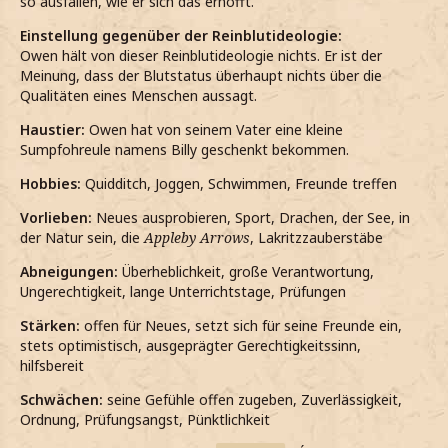
so ausfallen, wie er sich das erhofft.
Einstellung gegenüber der Reinblutideologie:
Owen hält von dieser Reinblutideologie nichts. Er ist der
Meinung, dass der Blutstatus überhaupt nichts über die
Qualitäten eines Menschen aussagt.
Haustier:
Owen hat von seinem Vater eine kleine
Sumpfohreule namens Billy geschenkt bekommen.
Hobbies:
Quidditch, Joggen, Schwimmen, Freunde treffen
Vorlieben:
Neues ausprobieren, Sport, Drachen, der See, in
der Natur sein, die
Appleby Arrows
, Lakritzzauberstäbe
Abneigungen:
Überheblichkeit, große Verantwortung,
Ungerechtigkeit, lange Unterrichtstage, Prüfungen
Stärken:
offen für Neues, setzt sich für seine Freunde ein,
stets optimistisch, ausgeprägter Gerechtigkeitssinn,
hilfsbereit
Schwächen:
seine Gefühle offen zugeben, Zuverlässigkeit,
Ordnung, Prüfungsangst, Pünktlichkeit