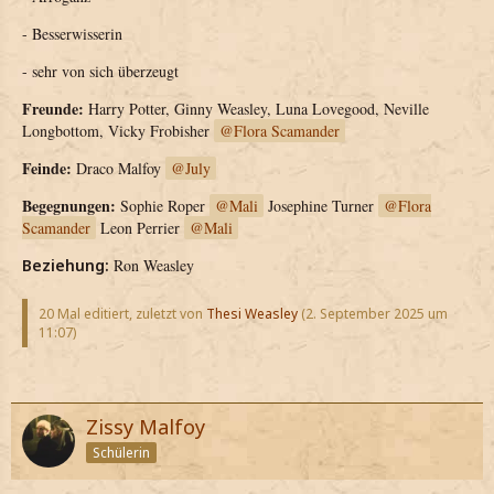
- Besserwisserin
- sehr von sich überzeugt
Freunde:
Harry Potter, Ginny Weasley, Luna Lovegood, Neville
Longbottom, Vicky Frobisher
Flora Scamander
Feinde:
Draco Malfoy
July
Begegnungen:
Sophie Roper
Mali
Josephine Turner
Flora
Scamander
Leon Perrier
Mali
Beziehung:
Ron Weasley
20 Mal editiert, zuletzt von
Thesi Weasley
(
2. September 2025 um
11:07
)
Zissy Malfoy
Schülerin