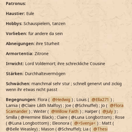
Patronus:
Haustier:
Eule
Hobbys:
Schauspielern, tanzen
Vorlieben:
für andere da sein
Abneigungen:
ihre Sturheit
Armortentia:
Zitrone
Irrwicht:
Lord Voldemort; ihre schreckliche Cousine
Stärken:
Durchhaltevermögen
Schwächen:
manchmal sehr stur ; schnell genervt und zickig
wenn ihr etwas nicht passt
Begegnungen:
Flora (
Hedwig
) ; Louis (
Ella271
) ;
Lamia ( @Claire Lilith Malfoy) ; Joe ( @Schnuffel) ; Jo (
Flora
Scamander
) ; Winter (
Willow Faith
) ; Harper (
July
) ;
Smilla ( @Hermine Black) ; Claire ( @Luna Longbottom) ; Rose
( @Luna Longbottom) ; Eleonora (
>Svenja<
) : Matt (
@Belle Weasley) ; Mason ( @Schnuffel); Lia (
Thesi