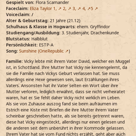
Gespielt von:
Flora Scamander
Faceclaim:
Eliza Taylor 1,
2,
3,
4,
5
Voiceclaim: /
Alter & Geburtstag:
21 Jahre (21.12)
Schulhaus & Klasse in Hogwarts:
ehem. Gryffindor
Studiengang/Ausbildung:
3. Studienjahr,
Drachenkunde
Blutstatus:
Halbblut
Persönlichkeit:
ESTP-A
Song:
Sunshine (OneRepublic
)
Familie:
Vicky lebte mit ihrem Vater David, welcher ein Muggel
ist, in Schottland. Ihre Mutter hat Vicky nie kennengelernt, da
sie die Familie nach Vickys Geburt verlassen hat. Sie muss
allerdings eine Hexe gewesen sein, laut Erzählungen ihres
Vaters. Ansonsten hat ihr Vater selten ein Wort über ihre
Mutter verloren, lediglich erwähnt, dass sie nicht verheiratet
waren, hat er. Sie fehlt daher Vicky nicht wirklich im Leben.
Als sie von Zuhause auszog fand sie beim aufräumen im
Estrich eine Kiste mit Briefen die ihre Mutter ihrem Vater
scheinbar geschrieben hatte, als sie bereits getrennt waren,
diese hat Vicky eingesteckt, allerdings nur einen gelesen und
die anderen seit dem unberührt in ihrer Kommode gelassen.
Ihrem Vater hat sie vom Fund nichts erzählt, geht aber auch