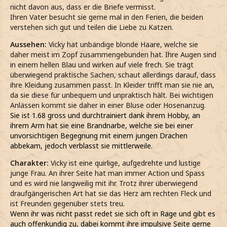
nicht davon aus, dass er die Briefe vermisst.
Ihren Vater besucht sie gerne mal in den Ferien, die beiden
verstehen sich gut und teilen die Liebe zu Katzen.
Aussehen:
Vicky hat unbändige blonde Haare, welche sie
daher meist im Zopf zusammengebunden hat. Ihre Augen sind
in einem hellen Blau und wirken auf viele frech. Sie trägt
überwiegend praktische Sachen, schaut allerdings darauf, dass
ihre Kleidung zusammen passt. In Kleider trifft man sie nie an,
da sie diese für unbequem und unpraktisch hält. Bei wichtigen
Anlässen kommt sie daher in einer Bluse oder Hosenanzug.
Sie ist 1.68 gross und durchtrainiert dank ihrem Hobby, an
ihrem Arm hat sie eine Brandnarbe, welche sie bei einer
unvorsichtigen Begegnung mit einem jungen Drachen
abbekam, jedoch verblasst sie mittlerweile.
Charakter:
Vicky ist eine quirlige, aufgedrehte und lustige
junge Frau. An ihrer Seite hat man immer Action und Spass
und es wird nie langweilig mit ihr. Trotz ihrer überwiegend
draufgängerischen Art hat sie das Herz am rechten Fleck und
ist Freunden gegenüber stets treu
.
Wenn ihr was nicht passt redet sie sich oft in Rage und gibt es
auch offenkundig zu, dabei kommt ihre impulsive Seite gerne