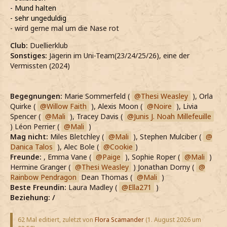
- Mund halten
- sehr ungeduldig
- wird gerne mal um die Nase rot
Club:
Duellierklub
Sonstiges:
Jägerin im Uni-Team(23/24/25/26), eine der
Vermissten (2024)
Begegnungen:
Marie Sommerfeld (
Thesi Weasley
), Orla
Quirke (
Willow Faith
), Alexis Moon (
Noire
), Livia
Spencer (
Mali
), Tracey Davis (
Junis J. Noah Millefeuille
) Léon Perrier (
Mali
)
Mag nicht:
Miles Bletchley (
Mali
), Stephen Mulciber (
Danica Talos
), Alec Bole (
Cookie
)
Freunde:
, Emma Vane (
Paige
), Sophie Roper (
Mali
)
Hermine Granger (
Thesi Weasley
) Jonathan Dorny (
Rainbow Pendragon
Dean Thomas (
Mali
)
Beste Freundin:
Laura Madley (
Ella271
)
Beziehung: /
62 Mal editiert, zuletzt von
Flora Scamander
(
1. August 2026 um