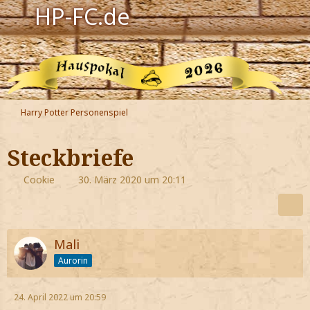
HP-FC.de
Navigation
Harry Potter
Der HP-FC
Harry Potter Personenspiel
Hogwarts
Steckbriefe
Zauberwelt
Cookie
30. März 2020 um 20:11
Willkommen
Mali
Jetzt Fanclub-Mitglied werden!
Aurorin
24. April 2022 um 20:59