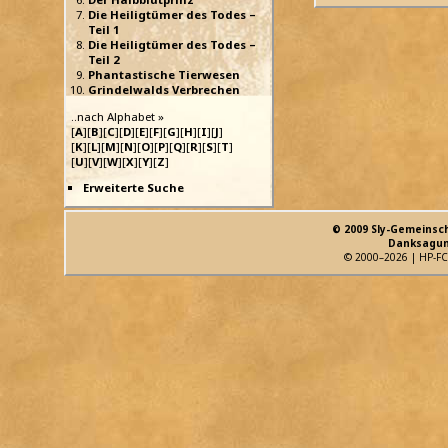
Die Heiligtümer des Todes –
Teil 1
Die Heiligtümer des Todes –
Teil 2
Phantastische Tierwesen
Grindelwalds Verbrechen
..nach Alphabet »
[
A
][
B
][
C
][
D
][
E
][
F
][
G
][
H
][
I
][
J
]
[
K
][
L
][
M
][
N
][
O
][
P
][
Q
][
R
][
S
][
T
]
[
U
][
V
][
W
][
X
][
Y
][
Z
]
Erweiterte Suche
© 2009 Sly-Gemeinsc
Danksagun
© 2000–2026 | HP-FC