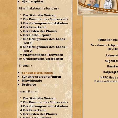
4 Jahre später
Filminhaltsbeschreibungen »
Der Stein der Weisen
Die Kammer des Schreckens
Der Gefangene von Askaban
Der Feuerkelch
Der Orden des Phönix
Der Halbblutprinz
Die Heiligtümer des Todes –
(Künstler-)N
Teil 1
Zu sehen in folge
Die Heiligtümer des Todes –
HP-Fil
Teil 2
Phantastische Tierwesen
Geburts
Grindelwalds Verbrechen
Augenfa
Themen »
Haarfa
Körpergr
Schauspieler/innen
Synchronsprecher/innen
HPFC-Haus 
Mitwirkende
Datensatzerstel
Drehorte
..nach Film »
Der Stein der Weisen
Die Kammer des Schreckens
Der Gefangene von Askaban
Der Feuerkelch
Der Orden des Phönix
Der Halbblutprinz