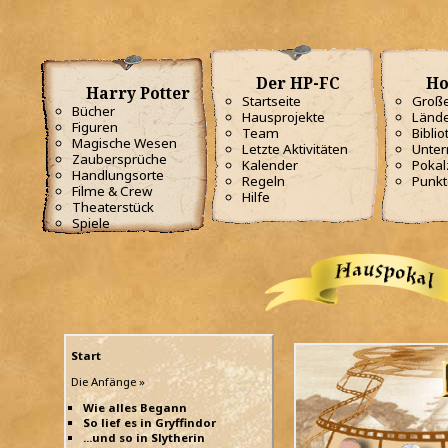
Der HP-FC
Ho
Harry Potter
Startseite
Große
Bücher
Hausprojekte
Lände
Figuren
Team
Biblio
Magische Wesen
Letzte Aktivitäten
Unterr
Zaubersprüche
Kalender
Poka
Handlungsorte
Regeln
Punkt
Filme & Crew
Hilfe
Theaterstück
Spiele
Start
Die Anfänge »
Wie alles Begann
So lief es in Gryffindor
...und so in Slytherin