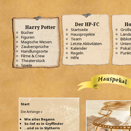
Der HP-FC
Ho
Harry Potter
Startseite
Große
Bücher
Hausprojekte
Lände
Figuren
Team
Biblio
Magische Wesen
Letzte Aktivitäten
Unterr
Zaubersprüche
Kalender
Poka
Handlungsorte
Regeln
Punkt
Filme & Crew
Hilfe
Theaterstück
Spiele
Start
Die Anfänge »
Wie alles Begann
So lief es in Gryffindor
...und so in Slytherin