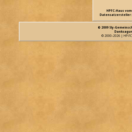
HPFC-Haus vom
Datensatzersteller:
© 2009 Sly-Gemeinsc
Danksagun
© 2000–2026 | HP-FC