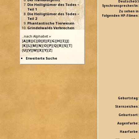
Deutsche(r)
Die Heiligtümer des Todes –
Synchronsprecher/in:
Teil 1
Zu sehen in
Die Heiligtümer des Todes –
folgenden HP-Filmen:
Teil 2
Phantastische Tierwesen
Grindelwalds Verbrechen
..nach Alphabet »
[
A
][
B
][
C
][
D
][
E
][
F
][
G
][
H
][
I
][
J
]
[
K
][
L
][
M
][
N
][
O
][
P
][
Q
][
R
][
S
][
T
]
[
U
][
V
][
W
][
X
][
Y
][
Z
]
Erweiterte Suche
Geburtstag:
Sternzeichen:
Geburtsort:
Augenfarbe:
Haarfarbe: