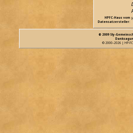
HPFC-Haus vom
Datensatzersteller:
© 2009 Sly-Gemeinsc
Danksagun
© 2000–2026 | HP-FC