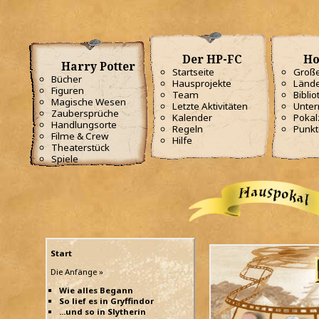
Der HP-FC
Ho
Harry Potter
Startseite
Große
Bücher
Hausprojekte
Lände
Figuren
Team
Biblio
Magische Wesen
Letzte Aktivitäten
Unterr
Zaubersprüche
Kalender
Poka
Handlungsorte
Regeln
Punkt
Filme & Crew
Hilfe
Theaterstück
Spiele
Start
Die Anfänge »
Wie alles Begann
So lief es in Gryffindor
...und so in Slytherin