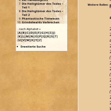
Die Heiligtümer des Todes –
Weitere Rollen:
Teil 1
Die Heiligtümer des Todes –
Teil 2
Phantastische Tierwesen
Grindelwalds Verbrechen
..nach Alphabet »
[
A
][
B
][
C
][
D
][
E
][
F
][
G
][
H
][
I
][
J
]
[
K
][
L
][
M
][
N
][
O
][
P
][
Q
][
R
][
S
][
T
]
[
U
][
V
][
W
][
X
][
Y
][
Z
]
Erweiterte Suche