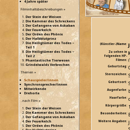
4 Jahre später
Filminhaltsbeschreibungen »
Der Stein der Weisen
Die Kammer des Schreckens
Der Gefangene von Askaban
Der Feuerkelch
Der Orden des Phönix
Der Halbblutprinz
Die Heiligtümer des Todes –
(Künstler-)Name:
Teil 1
Die Heiligtümer des Todes –
Zu sehen in
Teil 2
folgenden HP-
Filmen:
Phantastische Tierwesen
Grindelwalds Verbrechen
Geburtstag:
Themen »
Sternzeichen:
Schauspieler/innen
Geburtsort:
Synchronsprecher/innen
Mitwirkende
Augenfarbe:
Drehorte
Haarfarbe:
..nach Film »
Körpergröße:
Der Stein der Weisen
Die Kammer des Schreckens
Besonderheiten:
Der Gefangene von Askaban
Der Feuerkelch
Weitere Angaben:
Der Orden des Phönix
Der Halbblutprinz