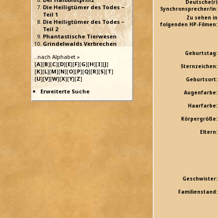
Deutsche(r)
Die Heiligtümer des Todes –
Synchronsprecher/in:
Teil 1
Zu sehen in
Die Heiligtümer des Todes –
folgenden HP-Filmen:
Teil 2
Phantastische Tierwesen
Grindelwalds Verbrechen
Geburtstag:
..nach Alphabet »
[
A
][
B
][
C
][
D
][
E
][
F
][
G
][
H
][
I
][
J
]
Sternzeichen:
[
K
][
L
][
M
][
N
][
O
][
P
][
Q
][
R
][
S
][
T
]
[
U
][
V
][
W
][
X
][
Y
][
Z
]
Geburtsort:
Erweiterte Suche
Augenfarbe:
Haarfarbe:
Körpergröße:
Eltern:
Geschwister:
Familienstand: