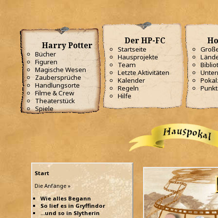
Der HP-FC
Ho
Harry Potter
Startseite
Große
Bücher
Hausprojekte
Lände
Figuren
Team
Biblio
Magische Wesen
Letzte Aktivitäten
Unterr
Zaubersprüche
Kalender
Poka
Handlungsorte
Regeln
Punkt
Filme & Crew
Hilfe
Theaterstück
Spiele
Start
Die Anfänge »
Wie alles Begann
So lief es in Gryffindor
...und so in Slytherin