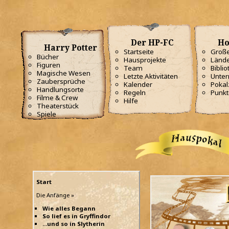
Der HP-FC
Ho
Harry Potter
Startseite
Große
Bücher
Hausprojekte
Lände
Figuren
Team
Biblio
Magische Wesen
Letzte Aktivitäten
Unterr
Zaubersprüche
Kalender
Poka
Handlungsorte
Regeln
Punkt
Filme & Crew
Hilfe
Theaterstück
Spiele
Start
Die Anfänge »
Wie alles Begann
So lief es in Gryffindor
...und so in Slytherin