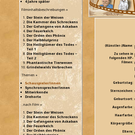
4 Jahre später
Filminhaltsbeschreibungen »
Der Stein der Weisen
Die Kammer des Schreckens
Der Gefangene von Askaban
Der Feuerkelch
Der Orden des Phönix
Der Halbblutprinz
Die Heiligtümer des Todes –
(Künstler-)Name:
Teil 1
Die Heiligtümer des Todes –
Zu sehen in
Teil 2
folgenden HP-
Filmen:
Phantastische Tierwesen
Grindelwalds Verbrechen
Themen »
Geburtstag:
Schauspieler/innen
Synchronsprecher/innen
Sternzeichen:
Mitwirkende
Drehorte
Geburtsort:
..nach Film »
Augenfarbe:
Der Stein der Weisen
Haarfarbe:
Die Kammer des Schreckens
Der Gefangene von Askaban
Körpergröße:
Der Feuerkelch
Der Orden des Phönix
Eltern:
Der Halbblutprinz