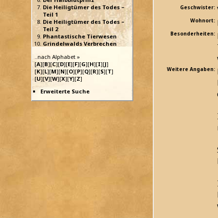
Die Heiligtümer des Todes –
Geschwister:
Teil 1
Wohnort:
Die Heiligtümer des Todes –
Teil 2
Besonderheiten:
Phantastische Tierwesen
Grindelwalds Verbrechen
..nach Alphabet »
[
A
][
B
][
C
][
D
][
E
][
F
][
G
][
H
][
I
][
J
]
Weitere Angaben:
[
K
][
L
][
M
][
N
][
O
][
P
][
Q
][
R
][
S
][
T
]
[
U
][
V
][
W
][
X
][
Y
][
Z
]
Erweiterte Suche