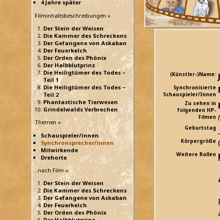
4 Jahre später
Filminhaltsbeschreibungen »
Der Stein der Weisen
Die Kammer des Schreckens
Der Gefangene von Askaban
Der Feuerkelch
Der Orden des Phönix
Der Halbblutprinz
Die Heiligtümer des Todes –
(Künstler-)Name:
Teil 1
Die Heiligtümer des Todes –
Synchronisierte
Teil 2
Schauspieler/Innen
Phantastische Tierwesen
Zu sehen in
Grindelwalds Verbrechen
folgenden HP-
Filmen
Themen »
Geburtstag
Schauspieler/innen
Körpergröße
Synchronsprecher/innen
Mitwirkende
Weitere Rollen
Drehorte
..nach Film »
Der Stein der Weisen
Die Kammer des Schreckens
Der Gefangene von Askaban
Der Feuerkelch
Der Orden des Phönix
Der Halbblutprinz