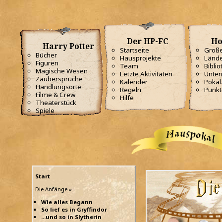
Der HP-FC
Ho
Harry Potter
Startseite
Große
Bücher
Hausprojekte
Lände
Figuren
Team
Biblio
Magische Wesen
Letzte Aktivitäten
Unterr
Zaubersprüche
Kalender
Poka
Handlungsorte
Regeln
Punkt
Filme & Crew
Hilfe
Theaterstück
Spiele
Start
Die Anfänge »
Wie alles Begann
So lief es in Gryffindor
...und so in Slytherin