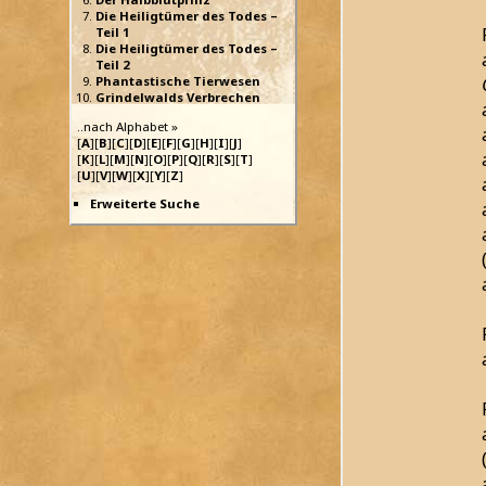
Die Heiligtümer des Todes –
Teil 1
Die Heiligtümer des Todes –
Teil 2
Phantastische Tierwesen
Grindelwalds Verbrechen
..nach Alphabet »
[
A
][
B
][
C
][
D
][
E
][
F
][
G
][
H
][
I
][
J
]
[
K
][
L
][
M
][
N
][
O
][
P
][
Q
][
R
][
S
][
T
]
[
U
][
V
][
W
][
X
][
Y
][
Z
]
Erweiterte Suche