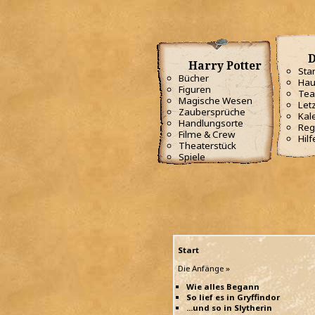
D
Harry Potter
Star
Bücher
Hau
Figuren
Te
Magische Wesen
Letz
Zaubersprüche
Kal
Handlungsorte
Reg
Filme & Crew
Hilf
Theaterstück
Spiele
Start
Die Anfänge »
Wie alles Begann
So lief es in Gryffindor
...und so in Slytherin