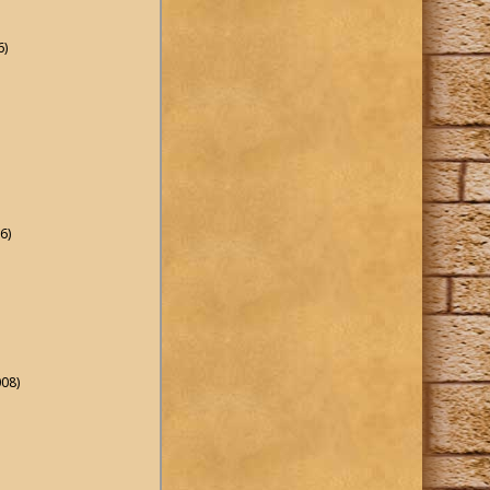
6)
6)
008)