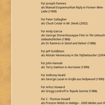
Für Joseph Fiennes
als Manuel Esquema/Alan Riply in
Forever Mine - 
Liebe
(1999)
Für Peter Gallagher
als Chuck Cedar in
Mr. Deeds
(2002)
Für Andy Garcia
als George Stone/Giuseppe Petri in
The Untoucha
Unbestechlichen
(1986)
als Dr. Ramirez in
Stand and Deliver
(1988)
Für Jeff Goldblum
als Alistair Hennessey in
Die Tiefseetaucher
(2004
Für John Hannah
als Terry Swinton in
Hurricane
(1999)
Für Anthony Heald
als George Lazan in
Grüße aus Hollywood
(1990)
Für Arliss Howard
als Gregg Lindroff in
Tequila Sunrise
(1988)
Für C. Thomas Howell
als Preston Webb in
Hidalgo - 3000 Meilen zum