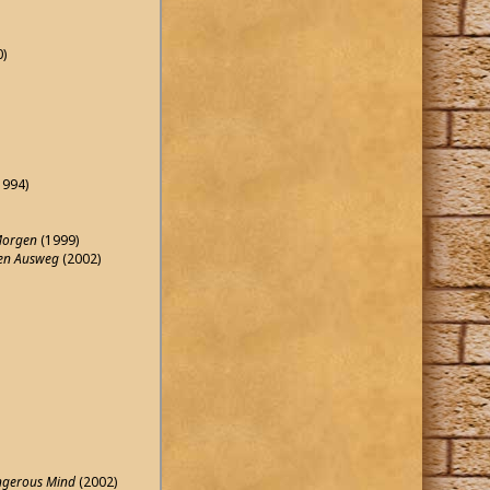
0)
1994)
 Morgen
(1999)
en Ausweg
(2002)
angerous Mind
(2002)