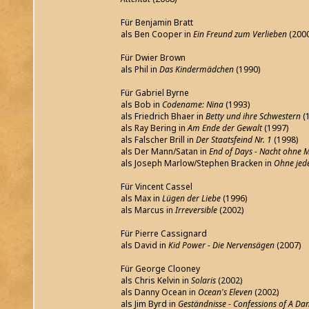
Für Benjamin Bratt
als Ben Cooper in
Ein Freund zum Verlieben
(200
Für Dwier Brown
als Phil in
Das Kindermädchen
(1990)
Für Gabriel Byrne
als Bob in
Codename: Nina
(1993)
als Friedrich Bhaer in
Betty und ihre Schwestern
(
als Ray Bering in
Am Ende der Gewalt
(1997)
als Falscher Brill in
Der Staatsfeind Nr. 1
(1998)
als Der Mann/Satan in
End of Days - Nacht ohne
als Joseph Marlow/Stephen Bracken in
Ohne jed
Für Vincent Cassel
als Max in
Lügen der Liebe
(1996)
als Marcus in
Irreversible
(2002)
Für Pierre Cassignard
als David in
Kid Power - Die Nervensägen
(2007)
Für George Clooney
als Chris Kelvin in
Solaris
(2002)
als Danny Ocean in
Ocean's Eleven
(2002)
als Jim Byrd in
Geständnisse - Confessions of A D