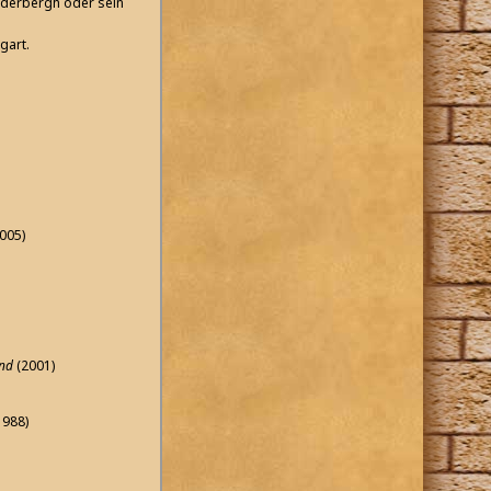
oderbergh oder sein
gart.
005)
and
(2001)
1988)