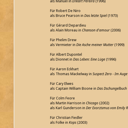
als Manuel in
Erklärt Pereira
(1996)
Für Robert De Niro
als Bruce Pearson in
Das letzte Spiel
(1973)
Für Gérard Depardieu
als Alain Moreau in
Chanson d'amour
(2006)
Für Phelim Drew
als Vermieter in
Die Asche meiner Mutter
(1999)
Für Albert Dupontel
als Dionnet in
Das Leben: Eine Lüge
(1996)
Für Aaron Eckhart
als Thomas Mackelway in
Suspect Zero - Im Aug
Für Cary Elwes
als Captain William Boone in
Das Dschungelbuch
Für Colm Feore
als Martin Harrison in
Chicago
(2002)
als Karl Gunderson in
Der Exorzismus von Emily 
Für Christian Fiedler
als Folke in
Kops
(2003)