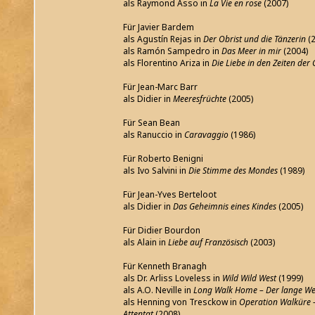
als Raymond Asso in
La Vie en rose
(2007)
Für Javier Bardem
als Agustín Rejas in
Der Obrist und die Tänzerin
(
als Ramón Sampedro in
Das Meer in mir
(2004)
als Florentino Ariza in
Die Liebe in den Zeiten der
Für Jean-Marc Barr
als Didier in
Meeresfrüchte
(2005)
Für Sean Bean
als Ranuccio in
Caravaggio
(1986)
Für Roberto Benigni
als Ivo Salvini in
Die Stimme des Mondes
(1989)
Für Jean-Yves Berteloot
als Didier in
Das Geheimnis eines Kindes
(2005)
Für Didier Bourdon
als Alain in
Liebe auf Französisch
(2003)
Für Kenneth Branagh
als Dr. Arliss Loveless in
Wild Wild West
(1999)
als A.O. Neville in
Long Walk Home – Der lange W
als Henning von Tresckow in
Operation Walküre -
Attentat
(2008)