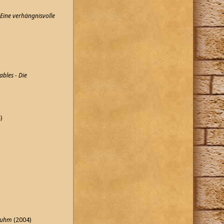
Eine verhängnisvolle
bles - Die
)
 Ruhm
(2004)