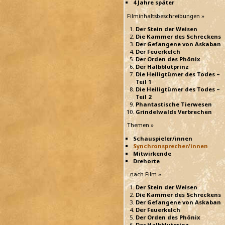
4 Jahre später
Filminhaltsbeschreibungen »
Der Stein der Weisen
Die Kammer des Schreckens
Der Gefangene von Askaban
Der Feuerkelch
Der Orden des Phönix
Der Halbblutprinz
Die Heiligtümer des Todes –
Teil 1
Die Heiligtümer des Todes –
Teil 2
Phantastische Tierwesen
Grindelwalds Verbrechen
Themen »
Schauspieler/innen
Synchronsprecher/innen
Mitwirkende
Drehorte
..nach Film »
Der Stein der Weisen
Die Kammer des Schreckens
Der Gefangene von Askaban
Der Feuerkelch
Der Orden des Phönix
Der Halbblutprinz