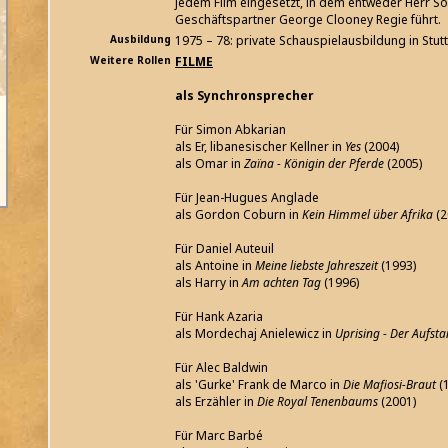
jedem Film eingesetzt, in dem entweder Herr S
Geschäftspartner George Clooney Regie führt.
Ausbildung
1975 – 78: private Schauspielausbildung in Stutt
Weitere Rollen
FILME
als Synchronsprecher
Für Simon Abkarian
als Er, libanesischer Kellner in
Yes
(2004)
als Omar in
Zaïna - Königin der Pferde
(2005)
Für Jean-Hugues Anglade
als Gordon Coburn in
Kein Himmel über Afrika
(2
Für Daniel Auteuil
als Antoine in
Meine liebste Jahreszeit
(1993)
als Harry in
Am achten Tag
(1996)
Für Hank Azaria
als Mordechaj Anielewicz in
Uprising - Der Aufst
Für Alec Baldwin
als 'Gurke' Frank de Marco in
Die Mafiosi-Braut
(
als Erzähler in
Die Royal Tenenbaums
(2001)
Für Marc Barbé