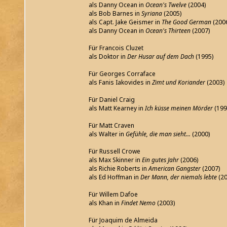
als Danny Ocean in
Ocean's Twelve
(2004)
als Bob Barnes in
Syriana
(2005)
als Capt. Jake Geismer in
The Good German
(200
als Danny Ocean in
Ocean's Thirteen
(2007)
Für Francois Cluzet
als Doktor in
Der Husar auf dem Dach
(1995)
Für Georges Corraface
als Fanis Iakovides in
Zimt und Koriander
(2003)
Für Daniel Craig
als Matt Kearney in
Ich küsse meinen Mörder
(199
Für Matt Craven
als Walter in
Gefühle, die man sieht...
(2000)
Für Russell Crowe
als Max Skinner in
Ein gutes Jahr
(2006)
als Richie Roberts in
American Gangster
(2007)
als Ed Hoffman in
Der Mann, der niemals lebte
(2
Für Willem Dafoe
als Khan in
Findet Nemo
(2003)
Für Joaquim de Almeida