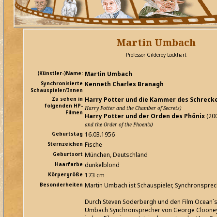
Martin Umbach
Professor Gilderoy Lockhart
(Künstler-)Name:
Martin Umbach
Synchronisierte
Kenneth Charles Branagh
Schauspieler/Innen
Zu sehen in
Harry Potter und die Kammer des Schreck
folgenden HP-
Harry Potter and the Chamber of Secrets)
Filmen
Harry Potter und der Orden des Phönix
(20
and the Order of the Phoenix)
Geburtstag
16.03.1956
Sternzeichen
Fische
Geburtsort
München, Deutschland
Haarfarbe
dunkelblond
Körpergröße
173 cm
Besonderheiten
Martin Umbach ist Schauspieler, Synchronsprec
Durch Steven Soderbergh und den Film Ocean`s
Umbach Synchronsprecher von George Clooney.