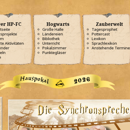
er HP-FC
Hogwarts
Zauberwelt
tseite
Große Halle
Tagesprophet
sprojekte
Ländereien
Pottercast
am
Bibliothek
Lexikon
te Aktivitäten
Unterricht
Sprachlexikon
ender
Pokalzimmer
Anstehende Termine
eln
Punktegläser
e