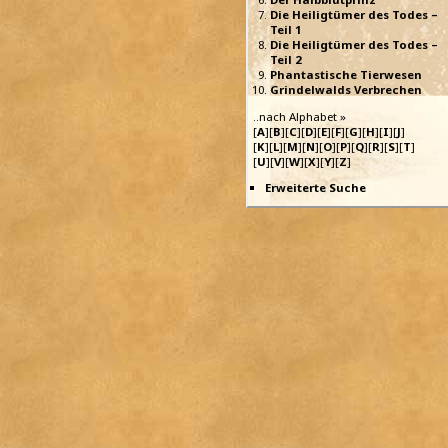
Die Heiligtümer des Todes –
Teil 1
Die Heiligtümer des Todes –
Teil 2
Phantastische Tierwesen
Grindelwalds Verbrechen
..nach Alphabet »
[
A
][
B
][
C
][
D
][
E
][
F
][
G
][
H
][
I
][
J
]
[
K
][
L
][
M
][
N
][
O
][
P
][
Q
][
R
][
S
][
T
]
[
U
][
V
][
W
][
X
][
Y
][
Z
]
Erweiterte Suche