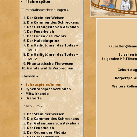
4 Jahre später
Filminhaltsbeschreibungen »
Der Stein der Weisen
Die Kammer des Schreckens
Der Gefangene von Askaban
Der Feuerkelch
Der Orden des Phönix
Der Halbblutprinz
Die Heiligtümer des Todes –
(Künstler-)Name
Teil 1
Die Heiligtümer des Todes –
Zu sehen i
Teil 2
folgenden HP-Filmen
Phantastische Tierwesen
Grindelwalds Verbrechen
Geburtstag
Themen »
Körpergröße
Schauspieler/innen
Weitere Rollen
Synchronsprecher/innen
Mitwirkende
Drehorte
..nach Film »
Der Stein der Weisen
Die Kammer des Schreckens
Der Gefangene von Askaban
Der Feuerkelch
Der Orden des Phönix
Der Halbblutprinz