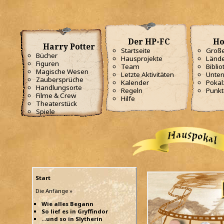
Der HP-FC
Ho
Harry Potter
Startseite
Große
Bücher
Hausprojekte
Lände
Figuren
Team
Biblio
Magische Wesen
Letzte Aktivitäten
Unterr
Zaubersprüche
Kalender
Poka
Handlungsorte
Regeln
Punkt
Filme & Crew
Hilfe
Theaterstück
Spiele
Start
Die Anfänge »
Wie alles Begann
So lief es in Gryffindor
...und so in Slytherin