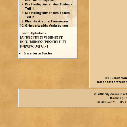
Die Heiligtümer des Todes –
Teil 1
Die Heiligtümer des Todes –
Teil 2
Phantastische Tierwesen
Grindelwalds Verbrechen
..nach Alphabet »
[
A
][
B
][
C
][
D
][
E
][
F
][
G
][
H
][
I
][
J
]
[
K
][
L
][
M
][
N
][
O
][
P
][
Q
][
R
][
S
][
T
]
[
U
][
V
][
W
][
X
][
Y
][
Z
]
Erweiterte Suche
HPFC-Haus vo
Datensatzersteller
© 2009 Sly-Gemeinsc
Danksagun
© 2000–2026 | HP-FC