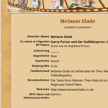
Melanie Slade
Quidditch-Zuschauerin
(Künstler-)Name:
Melanie Slade
Zu sehen in folgenden
Harry Potter und der Halbblutprinz
(
HP-Filmen:
Potter and the Half-Blood Prince)
Geburtstag:
__.__.__
Augenfarbe:
blau
Haarfarbe:
blond
Körpergröße:
0 cm
Familienstand:
Melanie Slade ist verheiratet mit Theo Wal
Fußballspieler).
Besonderheiten:
Die Tante ihres Mannes Theo Walcott ist 
Regisseur David Yates.
Webseite:
http://www.melanieslade.co.uk/
HPFC-Haus vom
Slytherin
Datensatzersteller: