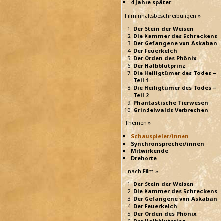
4 Jahre später
Filminhaltsbeschreibungen »
Der Stein der Weisen
Die Kammer des Schreckens
Der Gefangene von Askaban
Der Feuerkelch
Der Orden des Phönix
Der Halbblutprinz
Die Heiligtümer des Todes –
Teil 1
Die Heiligtümer des Todes –
Teil 2
Phantastische Tierwesen
Grindelwalds Verbrechen
Themen »
Schauspieler/innen
Synchronsprecher/innen
Mitwirkende
Drehorte
..nach Film »
Der Stein der Weisen
Die Kammer des Schreckens
Der Gefangene von Askaban
Der Feuerkelch
Der Orden des Phönix
Der Halbblutprinz