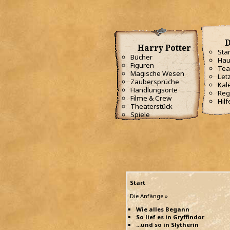
D
Harry Potter
Star
Bücher
Hau
Figuren
Te
Magische Wesen
Letz
Zaubersprüche
Kal
Handlungsorte
Reg
Filme & Crew
Hilf
Theaterstück
Spiele
Start
Die Anfänge »
Wie alles Begann
So lief es in Gryffindor
...und so in Slytherin