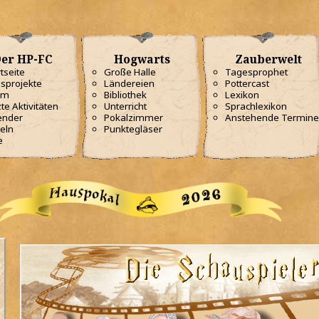
er HP-FC
Hogwarts
Zauberwelt
tseite
Große Halle
Tagesprophet
sprojekte
Ländereien
Pottercast
am
Bibliothek
Lexikon
te Aktivitäten
Unterricht
Sprachlexikon
ender
Pokalzimmer
Anstehende Termine
eln
Punktegläser
e