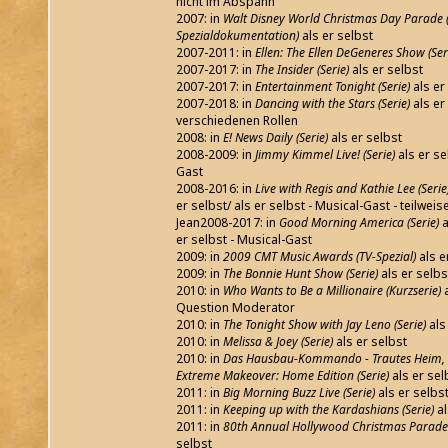
nicht im Abspann
2007: in
Walt Disney World Christmas Day Parade 
Spezialdokumentation)
als er selbst
2007-2011: in
Ellen: The Ellen DeGeneres Show (Ser
2007-2017: in
The Insider (Serie)
als er selbst
2007-2017: in
Entertainment Tonight (Serie)
als er
2007-2018: in
Dancing with the Stars (Serie)
als er 
verschiedenen Rollen
2008: in
E! News Daily (Serie)
als er selbst
2008-2009: in
Jimmy Kimmel Live! (Serie)
als er se
Gast
2008-2016: in
Live with Regis and Kathie Lee (Serie
er selbst/ als er selbst - Musical-Gast - teilwei
Jean2008-2017: in
Good Morning America (Serie)
a
er selbst - Musical-Gast
2009: in
2009 CMT Music Awards (TV-Spezial)
als e
2009: in
The Bonnie Hunt Show (Serie)
als er selbs
2010: in
Who Wants to Be a Millionaire (Kurzserie)
a
Question Moderator
2010: in
The Tonight Show with Jay Leno (Serie)
als
2010: in
Melissa & Joey (Serie)
als er selbst
2010: in
Das Hausbau-Kommando - Trautes Heim, Gl
Extreme Makeover: Home Edition (Serie)
als er sel
2011: in
Big Morning Buzz Live (Serie)
als er selbs
2011: in
Keeping up with the Kardashians (Serie)
al
2011: in
80th Annual Hollywood Christmas Parade 
selbst