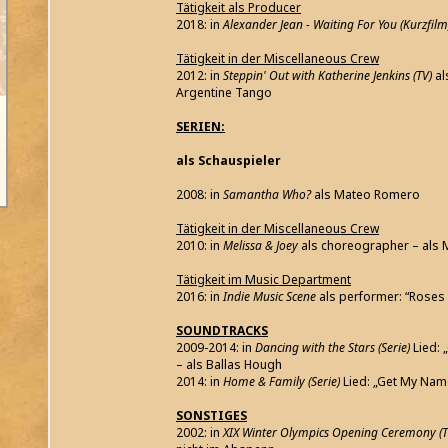
Tätigkeit als Producer
2018: in
Alexander Jean - Waiting For You (Kurzfilm
Tätigkeit in der Miscellaneous Crew
2012: in
Steppin' Out with Katherine Jenkins (TV)
al
Argentine Tango
SERIEN:
als Schauspieler
2008: in
Samantha Who?
als Mateo Romero
Tätigkeit in der Miscellaneous Crew
2010: in
Melissa & Joey
als choreographer – als M
Tätigkeit im Music Department
2016: in
Indie Music Scene
als performer: “Roses 
SOUNDTRACKS
2009-2014: in
Dancing with the Stars (Serie)
Lied: 
– als Ballas Hough
2014: in
Home & Family (Serie)
Lied: „Get My Nam
SONSTIGES
2002: in
XIX Winter Olympics Opening Ceremony (T