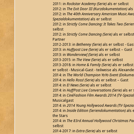
2011: in
Rockstar Academy (Serie)
als er selbst
2012: in
The Exit Door III (Kurzdokumentation)
als 
2012: in
The 40th Anniversary American Music Awa
Spezialdokumentation)
als er selbst
2012: in
Strictly Come Dancing: It Takes Two (Ser
selbst
2012: in
Strictly Come Dancing (Serie)
als er selbst
Partner
2012-2013: in
Bethenny (Serie)
als er selbst - Gas
2013: in
Huffpost Live (Serie)
als er selbst – Gast
2013: in
Wonderview[ (Serie)
als er selbst
2013-2015: in
The View (Serie)
als er selbst
2013-2018: in
Home & Family (Serie)
als er selbst
er selbst - Musical-Gast - teilweise als Alexande
2014: in
The World Champion YoYo Event (Dokumen
2014: in
Hello Ross! (Serie)
als er selbst – Gast
2014: in
E! News (Serie)
als er selbst
2014: in
HuffPost Live Conversations (Serie)
als er 
2014: in
CinéFashion Film Awards 2014 (TV-Spezial
Musicalgast
2014: in
2014 Young Hollywood Awards (TV-Spezial
2014: in
Inside Edition (Seriendokumentation)
als 
the Stars
2014: in
The 83rd Annual Hollywood Christmas Par
selbst
2014-2017: in
Extra (Serie)
als er selbst