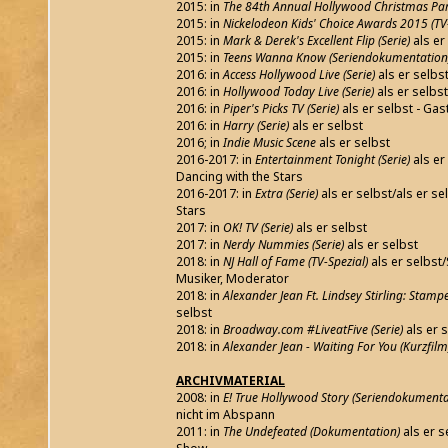
2015: in
The 84th Annual Hollywood Christmas Par
2015: in
Nickelodeon Kids' Choice Awards 2015 (TV-
2015: in
Mark & Derek's Excellent Flip (Serie)
als er
2015: in
Teens Wanna Know (Seriendokumentation
2016: in
Access Hollywood Live (Serie)
als er selbs
2016: in
Hollywood Today Live (Serie)
als er selbst
2016: in
Piper's Picks TV (Serie)
als er selbst - Gas
2016: in
Harry (Serie)
als er selbst
2016; in
Indie Music Scene
als er selbst
2016-2017: in
Entertainment Tonight (Serie)
als er 
Dancing with the Stars
2016-2017: in
Extra (Serie)
als er selbst/als er se
Stars
2017: in
OK! TV (Serie)
als er selbst
2017: in
Nerdy Nummies (Serie)
als er selbst
2018: in
NJ Hall of Fame (TV-Spezial)
als er selbst/
Musiker, Moderator
2018: in
Alexander Jean Ft. Lindsey Stirling: Stamp
selbst
2018: in
Broadway.com #LiveatFive (Serie)
als er 
2018: in
Alexander Jean - Waiting For You (Kurzfilm
ARCHIVMATERIAL
2008: in
E! True Hollywood Story (Seriendokumenta
nicht im Abspann
2011: in
The Undefeated (Dokumentation)
als er s