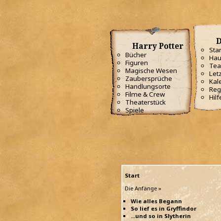
D
Harry Potter
Star
Bücher
Hau
Figuren
Te
Magische Wesen
Letz
Zaubersprüche
Kal
Handlungsorte
Reg
Filme & Crew
Hilf
Theaterstück
Spiele
Start
Die Anfänge »
Wie alles Begann
So lief es in Gryffindor
...und so in Slytherin