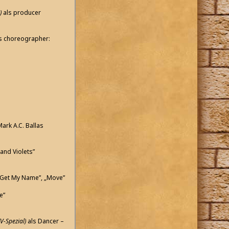
)
als producer
s choreographer:
ark A.C. Ballas
and Violets”
„Get My Name”, „Move”
e”
V-Spezial)
als Dancer –