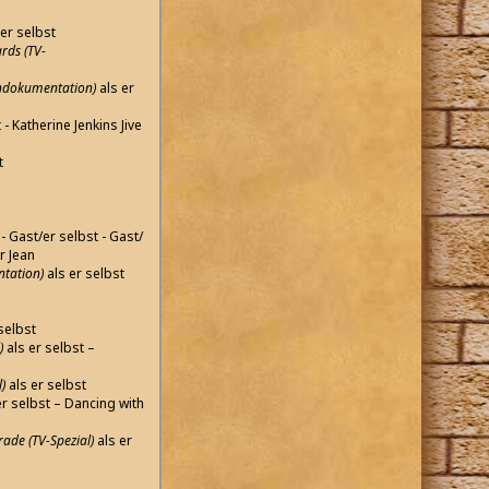
er selbst
rds (TV-
iendokumentation)
als er
 - Katherine Jenkins Jive
t
 - Gast/er selbst - Gast/
r Jean
tation)
als er selbst
selbst
)
als er selbst –
)
als er selbst
er selbst – Dancing with
ade (TV-Spezial)
als er