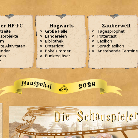
er HP-FC
Hogwarts
Zauberwelt
tseite
Große Halle
Tagesprophet
sprojekte
Ländereien
Pottercast
am
Bibliothek
Lexikon
te Aktivitäten
Unterricht
Sprachlexikon
ender
Pokalzimmer
Anstehende Termine
eln
Punktegläser
e