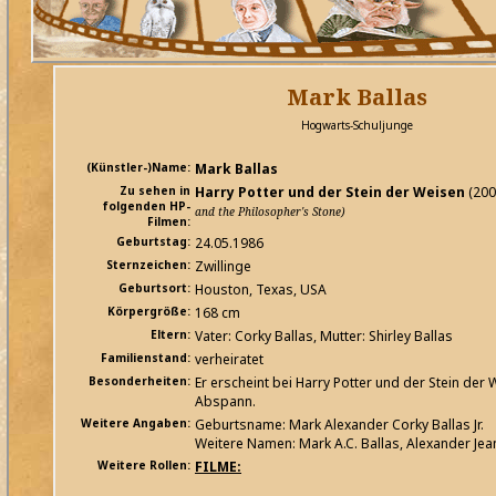
Mark Ballas
Hogwarts-Schuljunge
(Künstler-)Name:
Mark Ballas
Zu sehen in
Harry Potter und der Stein der Weisen
(200
folgenden HP-
and the Philosopher's Stone)
Filmen:
Geburtstag:
24.05.1986
Sternzeichen:
Zwillinge
Geburtsort:
Houston, Texas, USA
Körpergröße:
168 cm
Eltern:
Vater: Corky Ballas, Mutter: Shirley Ballas
Familienstand:
verheiratet
Besonderheiten:
Er erscheint bei Harry Potter und der Stein der 
Abspann.
Weitere Angaben:
Geburtsname: Mark Alexander Corky Ballas Jr.
Weitere Namen: Mark A.C. Ballas, Alexander Jea
Weitere Rollen:
FILME: