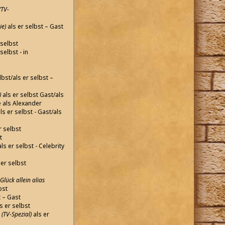
(TV-
ie)
als er selbst – Gast
 selbst
selbst - in
lbst/als er selbst –
)
als er selbst Gast/als
se als Alexander
ls er selbst - Gast/als
r selbst
t
ls er selbst - Celebrity
 er selbst
ück allein alias
bst
t – Gast
s er selbst
(TV-Spezial)
als er