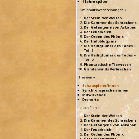
4 Jahre später
Filminhaltsbeschreibungen »
Der Stein der Weisen
Die Kammer des Schreckens
Der Gefangene von Askaban
Der Feuerkelch
Der Orden des Phönix
Der Halbblutprinz
Die Heiligtümer des Todes –
Teil 1
Die Heiligtümer des Todes –
Teil 2
Phantastische Tierwesen
Grindelwalds Verbrechen
Themen »
Schauspieler/innen
Synchronsprecher/innen
Mitwirkende
Drehorte
..nach Film »
Der Stein der Weisen
Die Kammer des Schreckens
Der Gefangene von Askaban
Der Feuerkelch
Der Orden des Phönix
Der Halbblutprinz