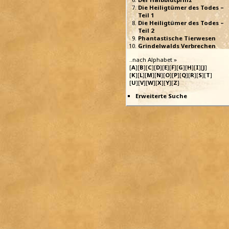
Die Heiligtümer des Todes –
Teil 1
Die Heiligtümer des Todes –
Teil 2
Phantastische Tierwesen
Grindelwalds Verbrechen
..nach Alphabet »
[
A
][
B
][
C
][
D
][
E
][
F
][
G
][
H
][
I
][
J
]
[
K
][
L
][
M
][
N
][
O
][
P
][
Q
][
R
][
S
][
T
]
[
U
][
V
][
W
][
X
][
Y
][
Z
]
Erweiterte Suche