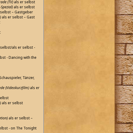
ade (TV)
als er selbst
Spezial)
als er selbst
 selbst – Gastgeber
)
als er selbst – Gast
t
t
selbst/als er selbst -
lbst - Dancing with the
Schauspieler, Tänzer,
ede (Videokurzfilm)
als er
selbst
)
als er selbst
tion)
als er selbst –
elbst - on The Tonight