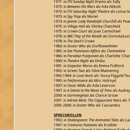
1971: in
ITV Sunday Night Drama
als Sally
1973: in
Between the Wars
als Ada Abbott
1973: in
ITV Saturday Night Theatre
als Lorna G
1973: in
Spy Trap
als Muriel
1974: in
Jennie: Lady Randolph Churchill
als Pear
1975: in
Village Hall
als Shirley Chatsfield
1975: in
Crown Court
als Joan Carmichael
1978: in
BBC Play of the Month
als Dorinda/Luci
1978: in
The Devil's Crown
1980: in
Doctor Who
als Dorfbewohnter
1985: in
Die Plutonium-Affäre
als Clementine
1986: in
Paradise Postponed
als Charlotte 'Char
1990: in
Theatre Night
als Emilia
1991: in
Inspector Morse
als Emma Pickford
1992: in
Screen Two
als Olive Mannering
1992-1994: in
Love Hurts
als Tessa Piggott/Te
1995: in
Performance
als Mrs. Holroyd
1997: in
Oscar Wilde
als Ada Leverson
1997: in
A Dance to the Music of Time
als Audrey
2000: in
Gormenghast
als Clarice Groan
2001: in
Adrian Mole: The Cappuccino Years
als 
2005-2006: in
Doctor Who
als Cassandra
SPRECHROLLEN
1992: in
Shakespeare: The Animated Tales
als L
1997: in
Creatures Fantastic
als Erzähler
1998: in
Norman Ormal: A Very Political Turtle
al