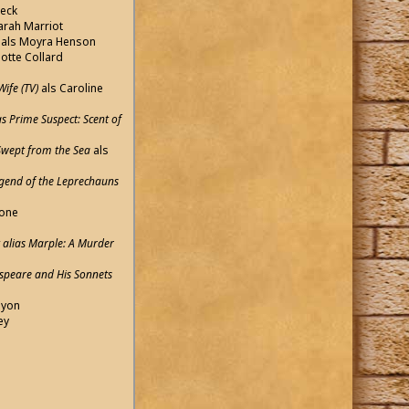
beck
arah Marriot
)
als Moyra Henson
lotte Collard
Wife (TV)
als Caroline
as Prime Suspect: Scent of
 Swept from the Sea
als
gend of the Leprechauns
tone
 alias Marple: A Murder
speare and His Sonnets
hyon
ey