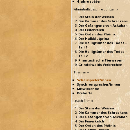
4 Jahre später
Filminhaltsbeschreibungen »
Der Stein der Weisen
Die Kammer des Schreckens
Der Gefangene von Askaban
Der Feuerkelch
Der Orden des Phönix
Der Halbblutprinz
Die Heiligtümer des Todes –
Teil 1
Die Heiligtümer des Todes –
Teil 2
Phantastische Tierwesen
Grindelwalds Verbrechen
Themen »
Schauspieler/innen
Synchronsprecher/innen
Mitwirkende
Drehorte
..nach Film »
Der Stein der Weisen
Die Kammer des Schreckens
Der Gefangene von Askaban
Der Feuerkelch
Der Orden des Phönix
Der Halbblutprinz