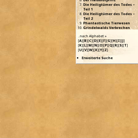
Die Heiligtümer des Todes –
Teil 1
Die Heiligtümer des Todes –
Teil 2
Phantastische Tierwesen
Grindelwalds Verbrechen
..nach Alphabet »
[
A
][
B
][
C
][
D
][
E
][
F
][
G
][
H
][
I
][
J
]
[
K
][
L
][
M
][
N
][
O
][
P
][
Q
][
R
][
S
][
T
]
[
U
][
V
][
W
][
X
][
Y
][
Z
]
Erweiterte Suche