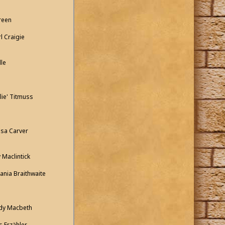
reen
l Craigie
lle
lie' Titmuss
ssa Carver
 Maclintick
Tania Braithwaite
ady Macbeth
s Erzähler