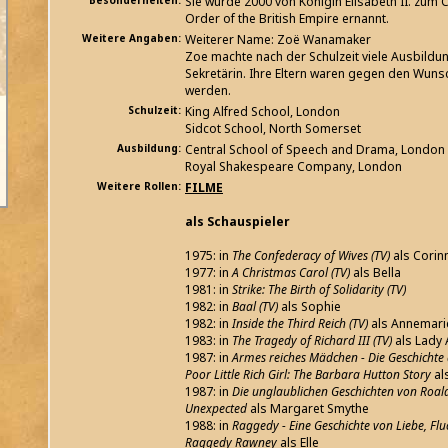
Besonderheiten:
Sie wurde 2000 von Königin Elisabeth II. zum
Order of the British Empire ernannt.
Weitere Angaben:
Weiterer Name: Zoë Wanamaker
Zoe machte nach der Schulzeit viele Ausbildun
Sekretärin. Ihre Eltern waren gegen den Wunsc
werden.
Schulzeit:
King Alfred School, London
Sidcot School, North Somerset
Ausbildung:
Central School of Speech and Drama, London
Royal Shakespeare Company, London
Weitere Rollen:
FILME
als Schauspieler
1975: in
The Confederacy of Wives (TV)
als Corin
1977: in
A Christmas Carol (TV)
als Bella
1981: in
Strike: The Birth of Solidarity (TV)
1982: in
Baal (TV)
als Sophie
1982: in
Inside the Third Reich (TV)
als Annemar
1983: in
The Tragedy of Richard III (TV)
als Lady
1987: in
Armes reiches Mädchen - Die Geschichte
Poor Little Rich Girl: The Barbara Hutton Story
al
1987: in
Die unglaublichen Geschichten von Roald 
Unexpected
als Margaret Smythe
1988: in
Raggedy - Eine Geschichte von Liebe, Flu
Raggedy Rawney
als Elle