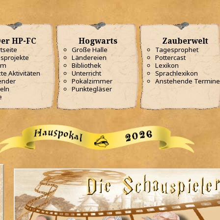
er HP-FC
Hogwarts
Zauberwelt
tseite
Große Halle
Tagesprophet
sprojekte
Ländereien
Pottercast
am
Bibliothek
Lexikon
te Aktivitäten
Unterricht
Sprachlexikon
ender
Pokalzimmer
Anstehende Termine
eln
Punktegläser
e