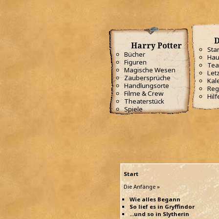
D
Harry Potter
Star
Bücher
Hau
Figuren
Te
Magische Wesen
Letz
Zaubersprüche
Kal
Handlungsorte
Reg
Filme & Crew
Hilf
Theaterstück
Spiele
Start
Die Anfänge »
Wie alles Begann
So lief es in Gryffindor
...und so in Slytherin