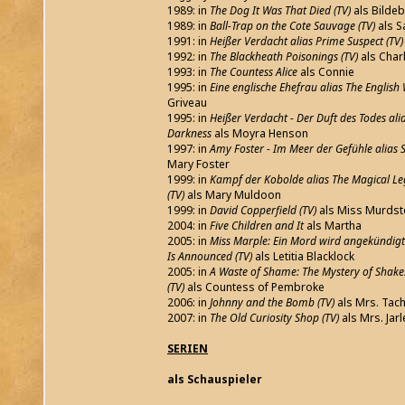
1989: in
The Dog It Was That Died (TV)
als Bilde
1989: in
Ball-Trap on the Cote Sauvage (TV)
als S
1991: in
Heißer Verdacht alias Prime Suspect (TV
1992: in
The Blackheath Poisonings (TV)
als Char
1993: in
The Countess Alice
als Connie
1995: in
Eine englische Ehefrau alias The English 
Griveau
1995: in
Heißer Verdacht - Der Duft des Todes ali
Darkness
als Moyra Henson
1997: in
Amy Foster - Im Meer der Gefühle alias
Mary Foster
1999: in
Kampf der Kobolde alias The Magical Le
(TV)
als Mary Muldoon
1999: in
David Copperfield (TV)
als Miss Murds
2004: in
Five Children and It
als Martha
2005: in
Miss Marple: Ein Mord wird angekündigt
Is Announced (TV)
als Letitia Blacklock
2005: in
A Waste of Shame: The Mystery of Shake
(TV)
als Countess of Pembroke
2006: in
Johnny and the Bomb (TV)
als Mrs. Tac
2007: in
The Old Curiosity Shop (TV)
als Mrs. Jarl
SERIEN
als Schauspieler