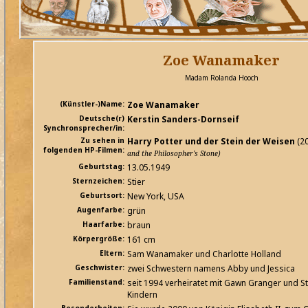
Zoe Wanamaker
Madam Rolanda Hooch
(Künstler-)Name:
Zoe Wanamaker
Deutsche(r)
Kerstin Sanders-Dornseif
Synchronsprecher/in:
Zu sehen in
Harry Potter und der Stein der Weisen
(2
folgenden HP-Filmen:
and the Philosopher's Stone)
Geburtstag:
13.05.1949
Sternzeichen:
Stier
Geburtsort:
New York, USA
Augenfarbe:
grün
Haarfarbe:
braun
Körpergröße:
161 cm
Eltern:
Sam Wanamaker und Charlotte Holland
Geschwister:
zwei Schwestern namens Abby und Jessica
Familienstand:
seit 1994 verheiratet mit Gawn Granger und St
Kindern