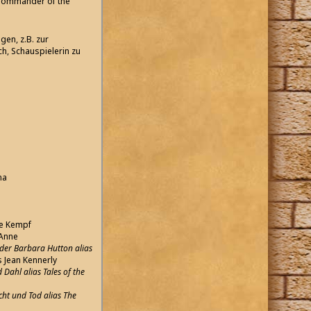
 Commander of the
gen, z.B. zur
h, Schauspielerin zu
na
ie Kempf
 Anne
 der Barbara Hutton alias
s Jean Kennerly
Dahl alias Tales of the
cht und Tod alias The