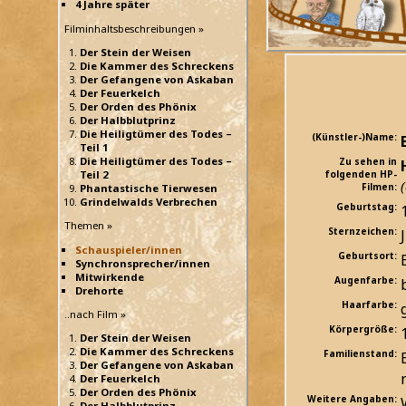
4 Jahre später
Filminhaltsbeschreibungen »
Der Stein der Weisen
Die Kammer des Schreckens
Der Gefangene von Askaban
Der Feuerkelch
Der Orden des Phönix
Der Halbblutprinz
Die Heiligtümer des Todes –
(Künstler-)Name:
Teil 1
Die Heiligtümer des Todes –
Zu sehen in
Teil 2
folgenden HP-
Filmen:
Phantastische Tierwesen
Grindelwalds Verbrechen
Geburtstag:
Themen »
Sternzeichen:
Schauspieler/innen
Geburtsort:
Synchronsprecher/innen
Mitwirkende
Augenfarbe:
Drehorte
Haarfarbe:
..nach Film »
Körpergröße:
Der Stein der Weisen
Die Kammer des Schreckens
Familienstand:
Der Gefangene von Askaban
Der Feuerkelch
Der Orden des Phönix
Weitere Angaben:
Der Halbblutprinz