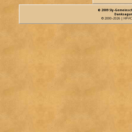
© 2009 Sly-Gemeinsc
Danksagun
© 2000–2026 | HP-FC