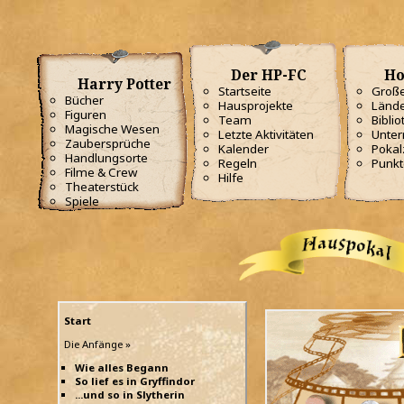
Der HP-FC
Ho
Harry Potter
Startseite
Große
Bücher
Hausprojekte
Lände
Figuren
Team
Biblio
Magische Wesen
Letzte Aktivitäten
Unterr
Zaubersprüche
Kalender
Poka
Handlungsorte
Regeln
Punkt
Filme & Crew
Hilfe
Theaterstück
Spiele
Start
Die Anfänge »
Wie alles Begann
So lief es in Gryffindor
...und so in Slytherin