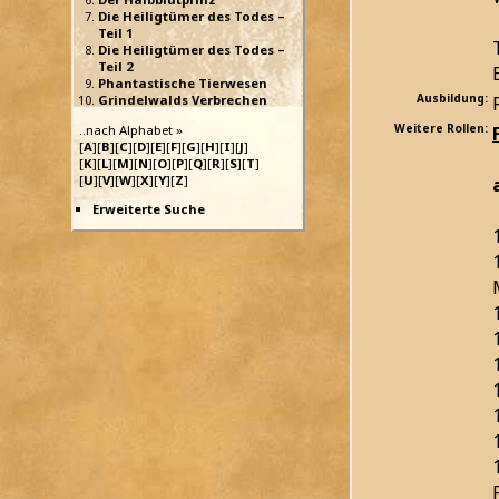
Die Heiligtümer des Todes –
Teil 1
Die Heiligtümer des Todes –
Teil 2
Phantastische Tierwesen
Ausbildung:
Grindelwalds Verbrechen
Weitere Rollen:
..nach Alphabet »
[
A
][
B
][
C
][
D
][
E
][
F
][
G
][
H
][
I
][
J
]
[
K
][
L
][
M
][
N
][
O
][
P
][
Q
][
R
][
S
][
T
]
[
U
][
V
][
W
][
X
][
Y
][
Z
]
Erweiterte Suche