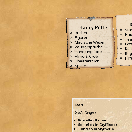
D
Harry Potter
Star
Bücher
Hau
Figuren
Te
Magische Wesen
Letz
Zaubersprüche
Kal
Handlungsorte
Reg
Filme & Crew
Hilf
Theaterstück
Spiele
Start
Die Anfänge »
Wie alles Begann
So lief es in Gryffindor
...und so in Slytherin