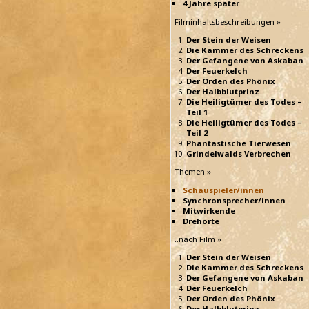
4 Jahre später
Filminhaltsbeschreibungen »
Der Stein der Weisen
Die Kammer des Schreckens
Der Gefangene von Askaban
Der Feuerkelch
Der Orden des Phönix
Der Halbblutprinz
Die Heiligtümer des Todes –
Teil 1
Die Heiligtümer des Todes –
Teil 2
Phantastische Tierwesen
Grindelwalds Verbrechen
Themen »
Schauspieler/innen
Synchronsprecher/innen
Mitwirkende
Drehorte
..nach Film »
Der Stein der Weisen
Die Kammer des Schreckens
Der Gefangene von Askaban
Der Feuerkelch
Der Orden des Phönix
Der Halbblutprinz