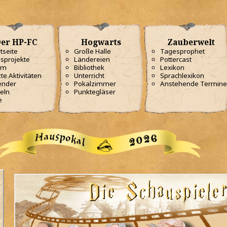
er HP-FC
Hogwarts
Zauberwelt
tseite
Große Halle
Tagesprophet
sprojekte
Ländereien
Pottercast
am
Bibliothek
Lexikon
te Aktivitäten
Unterricht
Sprachlexikon
ender
Pokalzimmer
Anstehende Termine
eln
Punktegläser
e