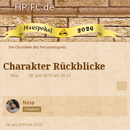
HP-FC.de
Navigation
Harry Potter
Der HP-FC
Die Chroniken des Personenspiels
Hogwarts
Charakter Rückblicke
Zauberwelt
Nina
28. Juni 2019 um 20:23
Willkommen
Nina
Jetzt Fanclub-Mitglied werden!
Schülerin
28. Juni 2019 um 20:23