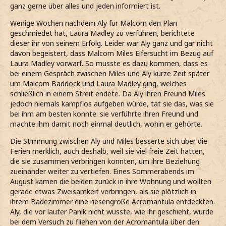
ganz gerne über alles und jeden informiert ist.
Wenige Wochen nachdem Aly für Malcom den Plan
geschmiedet hat, Laura Madley zu verführen, berichtete
dieser ihr von seinem Erfolg. Leider war Aly ganz und gar nicht
davon begeistert, dass Malcom Miles Eifersucht im Bezug auf
Laura Madley vorwarf. So musste es dazu kommen, dass es
bei einem Gespräch zwischen Miles und Aly kurze Zeit später
um Malcom Baddock und Laura Madley ging, welches
schließlich in einem Streit endete. Da Aly ihren Freund Miles
jedoch niemals kampflos aufgeben würde, tat sie das, was sie
bei ihm am besten konnte: sie verführte ihren Freund und
machte ihm damit noch einmal deutlich, wohin er gehörte.
Die Stimmung zwischen Aly und Miles besserte sich über die
Ferien merklich, auch deshalb, weil sie viel freie Zeit hatten,
die sie zusammen verbringen konnten, um ihre Beziehung
zueinander weiter zu vertiefen. Eines Sommerabends im
August kamen die beiden zurück in ihre Wohnung und wollten
gerade etwas Zweisamkeit verbringen, als sie plötzlich in
ihrem Badezimmer eine riesengroße Acromantula entdeckten.
Aly, die vor lauter Panik nicht wusste, wie ihr geschieht, wurde
bei dem Versuch zu fliehen von der Acromantula über den