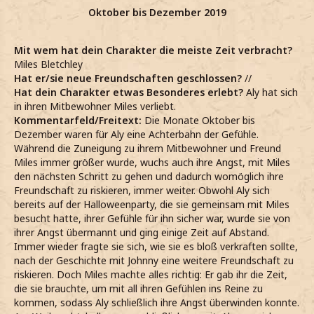
Oktober bis Dezember 2019
Mit wem hat dein Charakter die meiste Zeit verbracht?
Miles Bletchley
Hat er/sie neue Freundschaften geschlossen?
//
Hat dein Charakter etwas Besonderes erlebt?
Aly hat sich
in ihren Mitbewohner Miles verliebt.
Kommentarfeld/Freitext:
Die Monate Oktober bis
Dezember waren für Aly eine Achterbahn der Gefühle.
Während die Zuneigung zu ihrem Mitbewohner und Freund
Miles immer größer wurde, wuchs auch ihre Angst, mit Miles
den nächsten Schritt zu gehen und dadurch womöglich ihre
Freundschaft zu riskieren, immer weiter. Obwohl Aly sich
bereits auf der Halloweenparty, die sie gemeinsam mit Miles
besucht hatte, ihrer Gefühle für ihn sicher war, wurde sie von
ihrer Angst übermannt und ging einige Zeit auf Abstand.
Immer wieder fragte sie sich, wie sie es bloß verkraften sollte,
nach der Geschichte mit Johnny eine weitere Freundschaft zu
riskieren. Doch Miles machte alles richtig: Er gab ihr die Zeit,
die sie brauchte, um mit all ihren Gefühlen ins Reine zu
kommen, sodass Aly schließlich ihre Angst überwinden konnte.