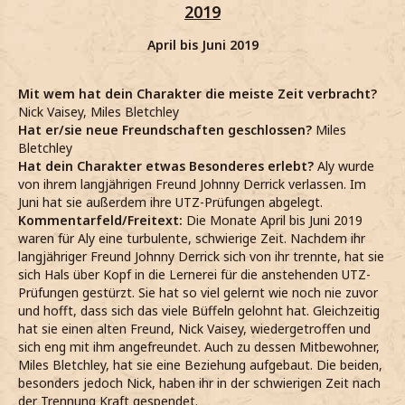
2019
April bis Juni 2019
Mit wem hat dein Charakter die meiste Zeit verbracht?
Nick Vaisey, Miles Bletchley
Hat er/sie neue Freundschaften geschlossen?
Miles
Bletchley
Hat dein Charakter etwas Besonderes erlebt?
Aly wurde
von ihrem langjährigen Freund Johnny Derrick verlassen. Im
Juni hat sie außerdem ihre UTZ-Prüfungen abgelegt.
Kommentarfeld/Freitext:
Die Monate April bis Juni 2019
waren für Aly eine turbulente, schwierige Zeit. Nachdem ihr
langjähriger Freund Johnny Derrick sich von ihr trennte, hat sie
sich Hals über Kopf in die Lernerei für die anstehenden UTZ-
Prüfungen gestürzt. Sie hat so viel gelernt wie noch nie zuvor
und hofft, dass sich das viele Büffeln gelohnt hat. Gleichzeitig
hat sie einen alten Freund, Nick Vaisey, wiedergetroffen und
sich eng mit ihm angefreundet. Auch zu dessen Mitbewohner,
Miles Bletchley, hat sie eine Beziehung aufgebaut. Die beiden,
besonders jedoch Nick, haben ihr in der schwierigen Zeit nach
der Trennung Kraft gespendet.