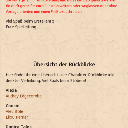
Die Vorlage ist nur ein Vorschlag und muss nicht so genutzt werden.
Ihr dürft gerne für euch Punkte erweitern oder weglassen oder ohne
Hat dein Charakter etwas Besonderes erlebt?
Vorlage arbeiten und einen Fließtext schreiben.
Kommentarfeld/Freitext:
Viel Spaß beim Erstellen! :)
Eure Spielleitung
_______________________________
Übersicht der Rückblicke
Hier findet ihr eine Übersicht aller Charakter-Rückblicke inkl.
direkter Verlinkung. Viel Spaß beim Stöbern!
Alexa
Audrey Edgecombe
Cookie
Alec Bole
Lilou Perrier
Danica Talos