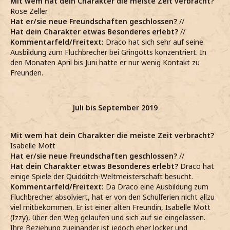
Mit wem hat dein Charakter die meiste Zeit verbracht?
Rose Zeller
Hat er/sie neue Freundschaften geschlossen?
//
Hat dein Charakter etwas Besonderes erlebt?
//
Kommentarfeld/Freitext:
Draco hat sich sehr auf seine
Ausbildung zum Fluchbrecher bei Gringotts konzentriert. In
den Monaten April bis Juni hatte er nur wenig Kontakt zu
Freunden.
Juli bis September 2019
Mit wem hat dein Charakter die meiste Zeit verbracht?
Isabelle Mott
Hat er/sie neue Freundschaften geschlossen?
//
Hat dein Charakter etwas Besonderes erlebt?
Draco hat
einige Spiele der Quidditch-Weltmeisterschaft besucht.
Kommentarfeld/Freitext:
Da Draco eine Ausbildung zum
Fluchbrecher absolviert, hat er von den Schulferien nicht allzu
viel mitbekommen. Er ist einer alten Freundin, Isabelle Mott
(Izzy), über den Weg gelaufen und sich auf sie eingelassen.
Ihre Beziehung zueinander ist jedoch eher locker und