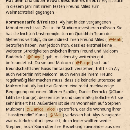
Hat dein Charakter etwas Besonderes erlebt?
Aly ist auch
in diesem Jahr mit ihrem festen Freund Miles zum
Weihnachtsball gegangen
Kommentarfeld/Freitext:
Aly hat in den vergangenen
Monaten recht viel Zeit in ihr Studium investieren müssen. Sie
hat die leichten Unstimmigkeiten im Quidditch-Team der
Slytherins verfolgt, da sie indirekt ihren Freund Miles (
Mali
)
betroffen haben, war jedoch froh, dass es erstmal keine
weiteren Streitigkeiten zwischen ihrem Freund und Malcom
Baddock (
Paige
) gab, mit dem Aly weiterhin gut
befreundet ist. Da sie und Malcom (
Paige
) sich auf
freundschaftlicher Basis fantastisch verstehen, trifft sich Aly
auch weiterhin mit Malcom, auch wenn sie ihrem Freund
regelmäßig klar machen muss, dass sie keinerlei Interesse an
Malcom hat. Aly hatte außerdem eine recht merkwürdige
Begegnung mit einem älteren Schüler, Daniel Derrick ( @Claire
Lilith Lestrange), dessen steife und übermäßig höfliche Art sie
sehr irritiert hat. Außerdem ist sie im Wohnheim auf Stephen
Mulciber (
Danica Talos
) getroffen, der die Wohnung ihrer
"Hassfreundin" Kiara (
Mali
) verlassen hat. Alys Neugierde
war natürlich sofort geweckt, doch leider wollten weder
Stephen, noch Kiara über ihre Beziehung zueinander aus dem