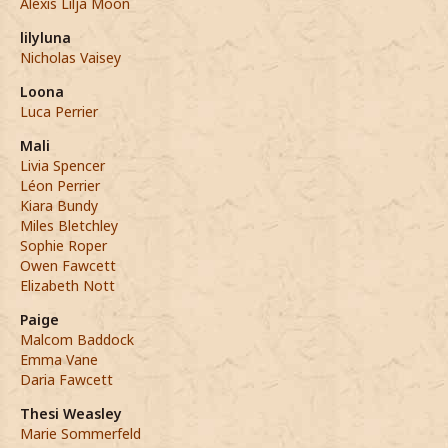
Alexis Lilja Moon
lilyluna
Nicholas Vaisey
Loona
Luca Perrier
Mali
Livia Spencer
Léon Perrier
Kiara Bundy
Miles Bletchley
Sophie Roper
Owen Fawcett
Elizabeth Nott
Paige
Malcom Baddock
Emma Vane
Daria Fawcett
Thesi Weasley
Marie Sommerfeld