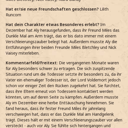
Hat er/sie neue Freundschaften geschlossen?
Lilith
Runcorn
Hat dein Charakter etwas Besonderes erlebt?
Im
Dezember hat Aly herausgefunden, dass ihr Freund Miles das
Dunkle Mal am Arm trägt, das er bis dato immer mit einem
Verschleierungszauber belegt hat. Außerdem musste Aly die
Entführungen ihrer beiden Freunde Miles Bletchley und Nick
Vaisey miterleben.
Kommentarfeld/Freitext:
Die vergangenen Monate waren
für Aly besonders schwer zu ertragen. Die sich zuspitzende
Situation rund um die Todesser setzte ihr besonders zu, da ihr
Vater ein ehemaliger Todesser ist, der Lord Voldemort jedoch
schon vor einiger Zeit den Rücken zugekehrt hat. Sie fürchtet,
dass ihre Eltern erneut von Todessern kontaktiert werden
könnten, um auf deren Seite zu kämpfen. Außerdem musste
Aly im Dezember eine herbe Enttäuschung hinnehmen. Sie
fand heraus, dass ihr fester Freund Miles ihr jahrelang
verschwiegen hat, dass er das Dunkle Mal am Handgelenk
trägt. Dieses hält er mit einem Verschleierungszauber vor allen
versteckt - auch vor Aly. Sie fühlte sich hintergangen und