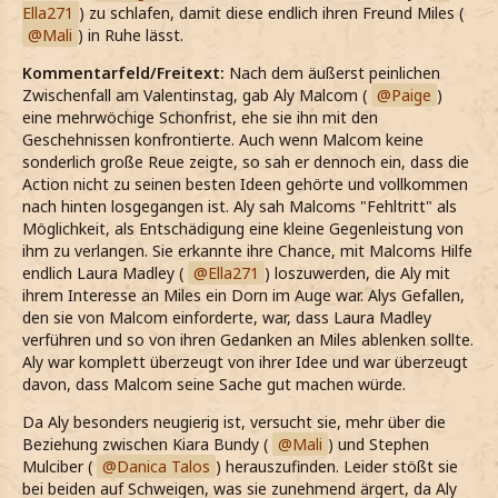
Ella271
) zu schlafen, damit diese endlich ihren Freund Miles (
Mali
) in Ruhe lässt.
Kommentarfeld/Freitext:
Nach dem äußerst peinlichen
Zwischenfall am Valentinstag, gab Aly Malcom (
Paige
)
eine mehrwöchige Schonfrist, ehe sie ihn mit den
Geschehnissen konfrontierte. Auch wenn Malcom keine
sonderlich große Reue zeigte, so sah er dennoch ein, dass die
Action nicht zu seinen besten Ideen gehörte und vollkommen
nach hinten losgegangen ist. Aly sah Malcoms "Fehltritt" als
Möglichkeit, als Entschädigung eine kleine Gegenleistung von
ihm zu verlangen. Sie erkannte ihre Chance, mit Malcoms Hilfe
endlich Laura Madley (
Ella271
) loszuwerden, die Aly mit
ihrem Interesse an Miles ein Dorn im Auge war. Alys Gefallen,
den sie von Malcom einforderte, war, dass Laura Madley
verführen und so von ihren Gedanken an Miles ablenken sollte.
Aly war komplett überzeugt von ihrer Idee und war überzeugt
davon, dass Malcom seine Sache gut machen würde.
Da Aly besonders neugierig ist, versucht sie, mehr über die
Beziehung zwischen Kiara Bundy (
Mali
) und Stephen
Mulciber (
Danica Talos
) herauszufinden. Leider stößt sie
bei beiden auf Schweigen, was sie zunehmend ärgert, da Aly