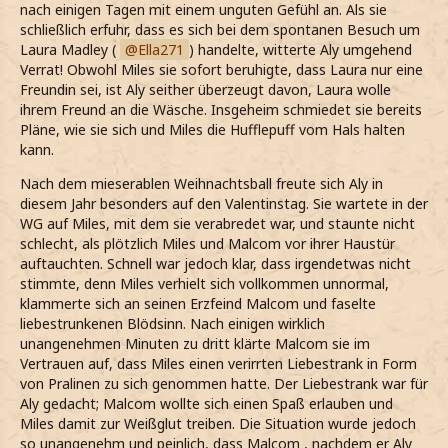
nach einigen Tagen mit einem unguten Gefühl an. Als sie
schließlich erfuhr, dass es sich bei dem spontanen Besuch um
Laura Madley (
Ella271
) handelte, witterte Aly umgehend
Verrat! Obwohl Miles sie sofort beruhigte, dass Laura nur eine
Freundin sei, ist Aly seither überzeugt davon, Laura wolle
ihrem Freund an die Wäsche. Insgeheim schmiedet sie bereits
Pläne, wie sie sich und Miles die Hufflepuff vom Hals halten
kann.
Nach dem mieserablen Weihnachtsball freute sich Aly in
diesem Jahr besonders auf den Valentinstag. Sie wartete in der
WG auf Miles, mit dem sie verabredet war, und staunte nicht
schlecht, als plötzlich Miles und Malcom vor ihrer Haustür
auftauchten. Schnell war jedoch klar, dass irgendetwas nicht
stimmte, denn Miles verhielt sich vollkommen unnormal,
klammerte sich an seinen Erzfeind Malcom und faselte
liebestrunkenen Blödsinn. Nach einigen wirklich
unangenehmen Minuten zu dritt klärte Malcom sie im
Vertrauen auf, dass Miles einen verirrten Liebestrank in Form
von Pralinen zu sich genommen hatte. Der Liebestrank war für
Aly gedacht; Malcom wollte sich einen Spaß erlauben und
Miles damit zur Weißglut treiben. Die Situation wurde jedoch
so unangenehm und peinlich, dass Malcom , nachdem er Aly