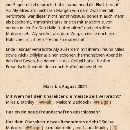
ein Gegenmittel gebracht hatte, umgehend die Flucht ergriff.
Als Aly Miles am nächsten Morgen von dem Zwischenfall
berichtete, war dieser nicht nur stinksauer, sondern auch mehr
als beschämt, immerhin hatte er sich mit Malcom zuvor
bereits in der Großen Halle "unterhalten" und getroffen.
Malcom geht Aly seither aus dem Weg, da diese noch ein
Hühnchen mit ihrem Freund zu rupfen hat.
Ende Februar verbrachte Aly außerdem mit ihrem Freund Miles
sowie Nick ( @lilyluna) einen schönen, harmonischen Abend in
den Drei Besen, bei denen sie das Gefühl hatte, für ihre
Freundschaft würde doch noch Hoffnung bestehen.
März bis August 2024
Mit wem hat dein Charakter die meiste Zeit verbracht?
Miles Bletchley (
Mali
), Malcom Baddock (
Paige
)
Hat er/sie neue Freundschaften geschlossen?
Hat dein Charakter etwas Besonderes erlebt?
Sie hat
Malcom (
Paige
) dazu überredet, mit Laura Madley (