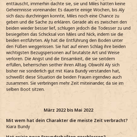
enttäuscht, immerhin dachte sie, sie und Miles hätten keine
Geheimnisse voreinander. Es dauerte einige Wochen, bis Aly
sich dazu durchringen konnte, Miles noch eine Chance zu
geben und die Sache zu erklären. Gerade als es zwischen den
beiden wieder besser lief, schlugen jedoch die Todesser zu und
besiegelten das Schicksal von Miles und Nick, indem sie die
beiden entführten. Aly hat die Entführung den Boden unter
den Füßen weggerissen. Sie hat auf einen Schlag ihre beiden
wichtigsten Bezugspersonen auf brutalste Art und Weise
verloren. Die Angst und die Einsamkeit, die sie seitdem
erfüllen, beherrschen seither ihren Alltag. Obwohl Aly sich
bisher nie sonderlich gut mit Kiara Bundy verstanden hat,
schweißt diese Situation die beiden Frauen irgendwo auch
zusammen. Sie verbringen mehr Zeit miteinander, da sie im
selben Boot sitzen.
März 2022 bis Mai 2022
Mit wem hat dein Charakter die meiste Zeit verbracht?
Kiara Bundy
Hat er/sie neue Freundschaften geschlossen?