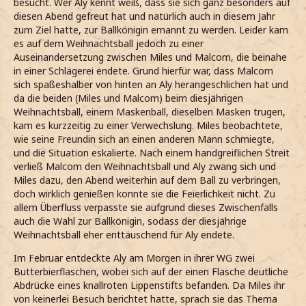
besucht. Wer Aly kennt weiß, dass sie sich ganz besonders auf
diesen Abend gefreut hat und natürlich auch in diesem Jahr
zum Ziel hatte, zur Ballkönigin ernannt zu werden. Leider kam
es auf dem Weihnachtsball jedoch zu einer
Auseinandersetzung zwischen Miles und Malcom, die beinahe
in einer Schlägerei endete. Grund hierfür war, dass Malcom
sich spaßeshalber von hinten an Aly herangeschlichen hat und
da die beiden (Miles und Malcom) beim diesjährigen
Weihnachtsball, einem Maskenball, dieselben Masken trugen,
kam es kurzzeitig zu einer Verwechslung. Miles beobachtete,
wie seine Freundin sich an einen anderen Mann schmiegte,
und die Situation eskalierte. Nach einem handgreiflichen Streit
verließ Malcom den Weihnachtsball und Aly zwang sich und
Miles dazu, den Abend weiterhin auf dem Ball zu verbringen,
doch wirklich genießen konnte sie die Feierlichkeit nicht. Zu
allem Überfluss verpasste sie aufgrund dieses Zwischenfalls
auch die Wahl zur Ballkönigin, sodass der diesjährige
Weihnachtsball eher enttäuschend für Aly endete.
Im Februar entdeckte Aly am Morgen in ihrer WG zwei
Butterbierflaschen, wobei sich auf der einen Flasche deutliche
Abdrücke eines knallroten Lippenstifts befanden. Da Miles ihr
von keinerlei Besuch berichtet hatte, sprach sie das Thema