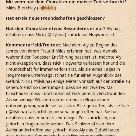
Mit wem hat dein Charakter die meiste Zeit verbracht?
Miles Bletchley (
Mali
)
Hat er/sie neue Freundschaften geschlossen?
Hat dein Charakter etwas Besonderes erlebt?
Aly hat
erfahren, dass Nick ( @lilyluna) zurück auf Hogwarts ist
Kommentarfeld/Freitext:
Nachdem Aly zu Beginn des
Jahres von ihrem Freund Miles erfahren hat, was damals
während der Todesser-Entführung passiert ist, möchte Aly
nicht akzeptieren, dass Nick Hogwarts verlassen hat und die
Freundschaft für immer verloren ist. Als sie eines Tages in
Hogsmeade unterwegs ist hat sie für einen Augenblick das
Gefühl, Nick ( @lilyluna) einige Meter vor sich auf der Straße zu
sehen. Sie ist so überrumpelt, dass sie ein zweites Mal
hinschauen muss - doch dann ist Nick bereits verschwunden.
Als sie wenige Wochen später erneut in Hogsmeade
unterwegs war, wurde sie fast vom Blitz getroffen, als sie Nick
( @lilyluna) tatsächlih in persona angetroffen hat. Sie hat
erfahren, dass er bereits seit einiger Zeit zurück sei, nun
jedoch in Hogsmeade wohne. Das Schlimmste an dem
Aufeinandertreffen war jedoch, dass Aly das Gefühl hatte,
Nick hätte die Freundschaft zu Miles bereits vollständig