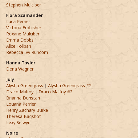
Stephen Mulciber
Flora Scamander
Luca Perrier
Victoria Frobisher
Roxane Mulciber
Emma Dobbs
Alice Tolipan
Rebecca Ivy Runcorn
Hanna Taylor
Elena Wagner
July
Alysha Greengrass
|
Alysha Greengrass #2
Draco Malfoy
|
Draco Malfoy #2
Brianna Dunstan
Louana Perrier
Henry Zachary Burke
Theresa Bagshot
Lexy Selwyn
Noire