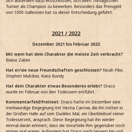
sich außerdem dazu entschlossen, sich beim Trimagischen
Turnier als Champion zu bewerben. Besonders das Preisgeld
von 1000 Galleonen hat zu dieser Entscheidung geführt.
2021 / 2022
Dezember 2021 bis Februar 2022
Mit wem hat dein Charakter die meiste Zeit verbracht?
Blaise Zabini
Hat er/sie neue Freundschaften geschlossen?
Noah Pike,
Stephen Mulciber, Kiara Bundy
Hat dein Charakter etwas Besonderes erlebt?
Draco
wurde im Februar von den Todessern entführt.
Kommentarfeld/Freitext:
Draco hatte im Dezember eine
merkwürdige Begegnung mit Hestia Carrow, die ihn mitten in
der Großen Halle auf sein Dunkles Mal, ein Überbleibsel seiner
Todesserzeit, ansprach. Diese Begegnung hat ihn wieder
einmal daran erinnert, dass die Vorurteile ihm gegenüber noch
immer real waren. Außerdem hat Draco nach langem hin und